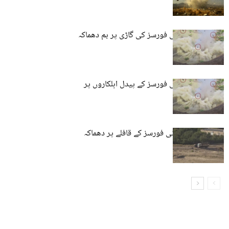
نوشکی: پاکستانی فورسز کی گاڑی پر بم دھماکہ
ہیرونک: پاکستانی فورسز کے پیدل اہلکاروں پر
دھماکہ
مستونگ: پاکستانی فورسز کے قافلے پر دھماکہ