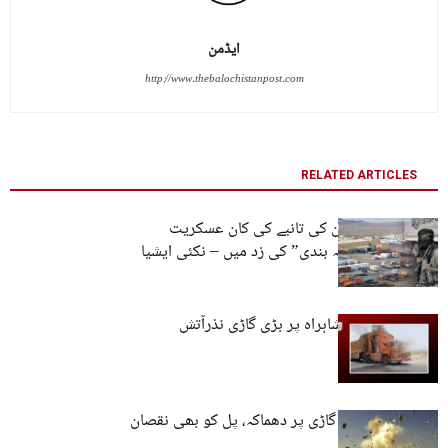
ایڈمن
http://www.thebalochistanpost.com
RELATED ARTICLES
پاکستان میں چین کی تانبے کی کان عسکریت
پسندوں کی “ناکہ بندی” کی زد میں – نکئی ایشیا
رپورٹ
نوشکی: مرکزی شاہراہ پر بڑی گاڑی نذرآتش
مستونگ: فورسز گاڑی پر دھماکہ، پل کو بھی نقصان
پہنچا