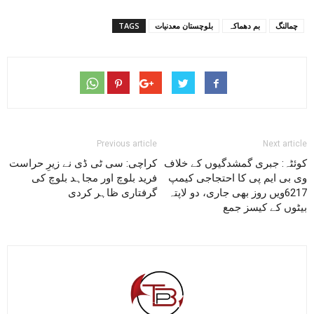
چمالنگ
بم دھماکہ
بلوچستان معدنیات
TAGS
Previous article
Next article
کوئٹہ: جبری گمشدگیوں کے خلاف
کراچی: سی ٹی ڈی نے زیرِ حراست
وی بی ایم پی کا احتجاجی کیمپ
فرید بلوچ اور مجاہد بلوچ کی
6217ویں روز بھی جاری، دو لاپتہ
گرفتاری ظاہر کردی
بیٹوں کے کیسز جمع