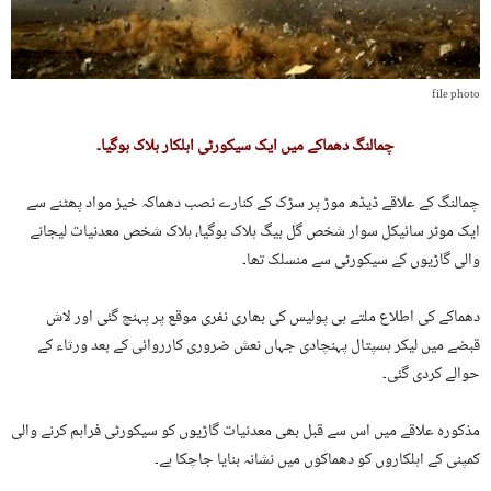
file photo
چمالنگ دھماکے میں ایک سیکورٹی اہلکار ہلاک ہوگیا۔
چمالنگ کے علاقے ڈیڈھ موڑ پر سڑک کے کنارے نصب دھماکہ خیز مواد پھٹنے سے
ایک موٹر سائیکل سوار شخص گل بیگ ہلاک ہوگیا، ہلاک شخص معدنیات لیجانے
والی گاڑیوں کے سیکورٹی سے منسلک تھا۔
دھماکے کی اطلاع ملتے ہی پولیس کی بھاری نفری موقع پر پہنچ گئی اور لاش
قبضے میں لیکر ہسپتال پہنچادی جہاں نعش ضروری کارروائی کے بعد ورثاء کے
حوالے کردی گئی۔
مذکورہ علاقے میں اس سے قبل بھی معدنیات گاڑیوں کو سیکورٹی فراہم کرنے والی
کمپنی کے اہلکاروں کو دھماکوں میں نشانہ بنایا جاچکا ہے۔