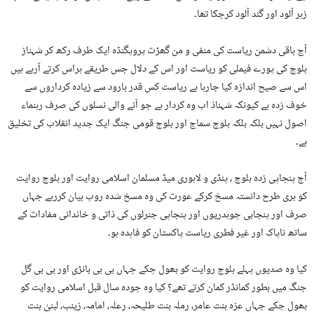
زہر آلود اور گند آلود کرچکا تھا۔
آج باقی دشمن ریاست کی منفی و من گھڑت پروپگنڈہ ایک طرف رکھ کر شہناز
بلوچ کی پورے فیملی کو ریاست اور اس کے دلال جس طریقے ہراس کرتے آرہے ہیں
اس سے صیح اندازہ کیا جارہا ہے ریاست کس قدر بارود سے زیادہ کرداروں سے
خوف زدہ ہے کیونکہ شہناذ اب وہ کردار ہے جو آنے والی نسلوں کی صرف رہنماء
اصول نہیں بلکہ بلکہ بلوچ سماج اور بلوچ قومی جنگ ایک جدید انقلاب کی تخلیق
ہے۔
آج پنجاپی زدہ بلوچ ، پنڈی و لاہوری میڈ مسلمان اسلامی روایت اور بلوچ روایت
کو بری طرح دانستہ مسخ کرکے عورت کی وہ مسخ شدہ روپ بیان کررہے جہاں
صرف اور پنجابی چوہدریوں اور پنجاپی جنرلوں کی ذاتی و خاندانی مفادات کے
ساتھ ناپاک اور غیر فطری ریاست پاکستان کو فاہدہ ہو۔
کیا وہ صدیوں پہلے بلوچ روایت کو بھول چکے جہاں بی بی بانڑی اور بی بی گل
جنگ میں بطور کمانڈر کمان کرتے تھے؟ کیا وہ چودہ سال قبل اسلامی روایت کو
بھول چکے جہاں عزہ بنت عامر، رملہ بنت طلیحہ، رعلہ، امامہ، زینب، لبنیٰ بنت