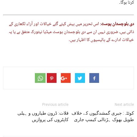
کرنا ہوگا۔
دی بلوچستان پوسٹ
: اس تحریر میں پیش کیئے گئے خیالات اور آراء لکھاری کے
ذاتی ہیں، ضروری نہیں ان سے دی بلوچستان پوسٹ میڈیا نیٹورک متفق ہے یا یہ
خیالات ادارے کے پالیسیوں کا اظہار ہیں۔
Previous article
Next article
کوئٹہ: جبری گمشدگیوں کے خلاف
قلات: ڈرون طیاروں و ہیلی
طویل بھوک ہڑتالی کیمپ جاری
کاپٹروں کی پروازیں