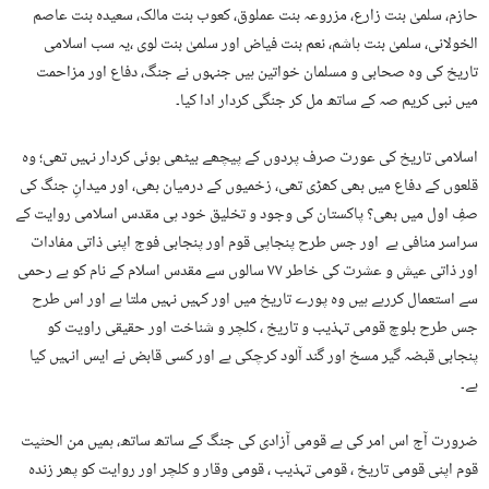
حازم، سلمیٰ بنت زارع، مزروعہ بنت عملوق، کعوب بنت مالک، سعیدہ بنت عاصم
الخولانی، سلمیٰ بنت ہاشم، نعم بنت فیاض اور سلمیٰ بنت لوی ،یہ سب اسلامی
تاریخ کی وہ صحابی و مسلمان خواتین ہیں جنہوں نے جنگ، دفاع اور مزاحمت
میں نبی کریم صہ کے ساتھ مل کر جنگی کردار ادا کیا۔
اسلامی تاریخ کی عورت صرف پردوں کے پیچھے بیٹھی ہوئی کردار نہیں تھی؛ وہ
قلعوں کے دفاع میں بھی کھڑی تھی، زخمیوں کے درمیان بھی، اور میدانِ جنگ کی
صفِ اول میں بھی؟ پاکستان کی وجود و تخلیق خود ہی مقدس اسلامی روایت کے
سراسر منافی ہے اور جس طرح پنجاپی قوم اور پنجابی فوج اپنی ذاتی مفادات
اور ذاتی عیش و عشرت کی خاطر ۷۷ سالوں سے مقدس اسلام کے نام کو بے رحمی
سے استعمال کررہے ہیں وہ پورے تاریخ میں اور کہیں نہیں ملتا ہے اور اس طرح
جس طرح بلوچ قومی تہذیب و تاریخ ، کلچر و شناخت اور حقیقی راویت کو
پنجابی قبضہ گیر مسخ اور گند آلود کرچکی ہے اور کسی قابض نے ایس انہیں کیا
ہے۔
ضرورت آج اس امر کی ہے قومی آزادی کی جنگ کے ساتھ ساتھ، ہمیں من الحثیت
قوم اپنی قومی تاریخ ، قومی تہذیب ، قومی وقار و کلچر اور روایت کو پھر زندہ