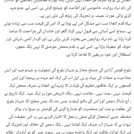
اٹھاتی ہے تو وہ صرف مزاحمت نہیں کرتی، بلکہ پورے معاشرتی ڈھانچے، نو آبادکار
کی نام نہاد روایت، خاموشی اور اطاعت کو چیلنج کرتی ہے۔ اسی لیے جدوجہد
کرنے والی عورت ہمیشہ ہر تحریک کی ریڑھ کی ہڈی رہی ہے۔
‎پہلا قدم اٹھانا سب سے مشکل اس لیے ہوتا ہے کہ اس کی قیمت سب سے زیادہ ہوتی
ہے۔ سماج اسے آسانی سے قبول نہیں کرتا، گھر اور خاندان کی مزاحمت کا سامنا
کرنا پڑتا ہے، نام نہاد روایتوں سے بغاوت کرنی پڑتی ہے، اور کردار کشی، تنہائی اور
خوف کو جھیلنا پڑتا ہے۔ اسی لیے یہ قدم محض حوصلے کا نہیں بلکہ شعور،
استقلال اور خود پر یقین کا تقاضا کرتا ہے۔
بلوچ قومی آزادی کی مسلح محاز پر شہناز بلوچ کی شمولیت و جہدوجہد اور اپنی
صلاحیت و صفات کی بنیاد پر بی ایل اے کی ایک اہم عہدہ پر پہنچنا اور اپنی
کندھوں پر ایک طاقتور تنظیم کی قیادت کا زمہداری اٹھانا یہ صرف محض ایک
فیصلہ نہیں ، ہمت نہیں ، علامت نہیں ، بلکہ تاریخی موڑ پر ایک عہد ، ایک تاریخ ہے
، آج ناپاک دشمن اور اس کے پالتو ایجنٹ جس حد تک جس سطح تک شہناز بلوچ
کی عظمت و ہمت اور شخصیت کو متنازع کرنے کی کوشش پر سیخ پاء ہوکر
مختلف حربے استعمال کرکے منفی ردعمل کا اظہار کررہے ہیں یہ اس حقیقت کی
ثبوت ہے کہ شہناز اب صرف ایک کمانڈ نہیں ، بلکہ دشمن کے خلاف اور تحریک کے
لیے ایک تواناء طاقت اور ایک واضح سمت ہے وہی سمت جس کو نو آبادیاتی نظام