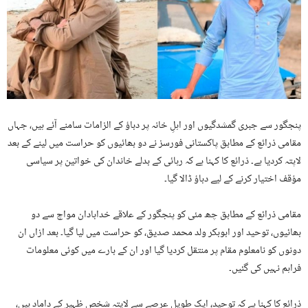
پنجگور سے جبری گمشدگیوں اور اہلِ خانہ پر دباؤ کے الزامات سامنے آئے ہیں، جہاں
مقامی ذرائع کے مطابق پاکستانی فورسز نے دو بھائیوں کو حراست میں لینے کے بعد
لاپتہ کردیا ہے۔ ذرائع کا کہنا ہے کہ رہائی کے بدلے خاندان کی خواتین پر سیاسی
مؤقف اختیار کرنے کے لیے دباؤ ڈالا گیا۔
مقامی ذرائع کے مطابق چھ مئی کو پنجگور کے علاقے خدابادان مواچ سے دو
بھائیوں، توحید اور ابوبکر ولد محمد صدیق، کو حراست میں لیا گیا۔ بعد ازاں ان
دونوں کو نامعلوم مقام پر منتقل کردیا گیا اور ان کے بارے میں کوئی معلومات
فراہم نہیں کی گئیں۔
ذرائع کا کہنا ہے کہ توحید، ایک طویل عرصے سے لاپتہ شخص ظہیر کے داماد ہیں،