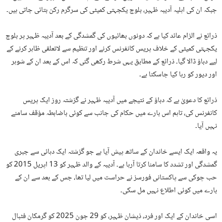
جبکہ ان کی اہلیہ آدیبہ ظہیر، بلوچ یکجہتی کمیٹی کی سرگرم رکن بتائی جاتی ہیں۔
ذرائع نے الزام عائد کیا ہے کہ دونوں بھائیوں کی گمشدگی کے بعد آدیبہ ظہیر پر بلوچ
یکجہتی کمیٹی کے خلاف پریس کانفرنس کرنے اور تنظیم سے لاتعلقی ظاہر کرنے کے
لیے دباؤ ڈالا گیا۔ ذرائع کے مطابق یہی شرط رکھی گئی کہ اس کے بعد ان کے شوہر
اور دیور کو رہا کیا جاسکتا ہے۔
ذرائع کا دعویٰ ہے کہ دباؤ کے نتیجے میں آدیبہ ظہیر نے گزشتہ روز ایک پریس
کانفرنس کی، تاہم اس بارے میں حکام کی جانب سے کوئی باضابطہ مؤقف سامنے
نہیں آیا۔
یہ واقعہ ایک ایسے خاندان کے ساتھ پیش آیا ہے جو گزشتہ ایک دہائی سے جبری
گمشدگی اور تشدد کا سامنا کرتا آرہا ہے۔ آدیبہ کے والد ظہیر کو 13 اپریل 2015 کو
حب چوکی سے پاکستانی فورسز نے حراست میں لیا تھا، جس کے بعد سے ان کے
بارے میں کوئی اطلاع نہیں مل سکی۔
اسی خاندان کے ایک اور فرد، ذیشان ظہیر، کو 29 جون 2025 کو گرمکان فٹبال