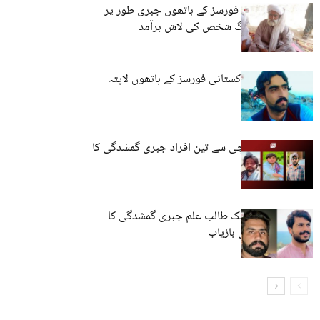
لسبیلہ: پاکستانی فورسز کے ہاتھوں جبری طور پر
لاپتا کیے گئے بزرگ شخص کی لاش برآمد
کوئٹہ: نوجوان پاکستانی فورسز کے ہاتھوں لاپتہ
مستونگ اور کراچی سے تین افراد جبری گمشدگی کا
شکار
حب، مستونگ: ایک طالب علم جبری گمشدگی کا
شکار، ایک شخص بازیاب