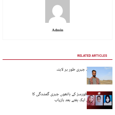
Admin
RELATED ARTICLES
کراچی: تین افراد جبری طور پر لاپتہ
کوئٹہ: پاکستانی فورسز کے ہاتھوں جبری گمشدگی کا
شکار تین خواتین ایک ہفتے بعد بازیاب