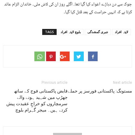
چوک سے دن دہاڑے اغواء کیا گیا تھا۔ اگلے روز ان کی لاش ملی۔ خاندان الزام عائد
کرتا ہے کہ انہیں حراست کے بعد قتل کیا گیا۔
لاپتہ افراد
جبری گمشدگی
بلوچ لاپتہ افراد
TAGS
Previous article
Next article
مستونگ: پاکستانی فورسز پر حملے
قابض پاکستانی فوج کے ساتھ
جھڑپ میں شہید ہونے والے
سرمچاروں کو خراجِ عقیدت پیش
کرتے ہیں۔ میجر گہرام بلوچ