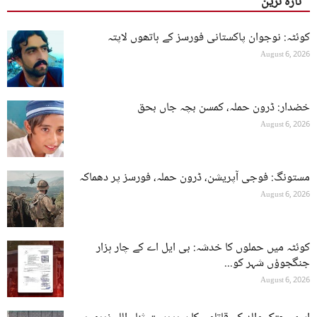
تازہ ترین
کوئٹہ: نوجوان پاکستانی فورسز کے ہاتھوں لاپتہ
August 6, 2026
خضدار: ڈرون حملہ، کمسن بچہ جاں بحق
August 6, 2026
مستونگ: فوجی آپریشن، ڈرون حملہ، فورسز پر دھماکہ
August 6, 2026
کوئٹہ میں حملوں کا خدشہ: بی ایل اے کے چار ہزار
جنگجوؤں شہر کو...
August 6, 2026