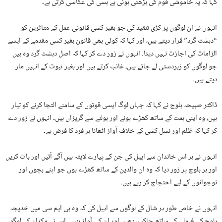
کہا کہ یہ خاموشی قوم کی بڑھتی ہوئی بے بسی کی عکاسی کرتی ہے۔
انہوں نے ان لوگوں پر کڑی تنقید کی جو بغیر کسی قانونی عمل کے متاثرین کو
“دہشت گرد” قرار دیتے ہیں، اور کہا کہ کوئی بھی قانون بغیر کسی مقدمے کے ایسے
الزامات کی اجازت نہیں دیتا۔ انہوں نے زور دے کر کہا کہ اصل دہشت گرد وہ ہیں
جو لوگوں کو زبردستی لے جاتے ہیں، غائب کرتے ہیں اور بغیر ثبوت کے انہیں مار
دیتے ہیں۔
ڈاکٹر صبیحہ بلوچ نے کہا کہ جہاں لوگ ایسی قوتوں کے سامنے التجا کرنے کو تیار
ہیں، وہ اپنی ہمت کے ساتھ کھڑے ہونے اور بولنے سے گریزاں ہیں۔ انہوں نے زور دے
کر کہا کہ ظلم اور نسل کشی کے خلاف آواز اٹھانا ہر فرد کا فرض ہے۔
انہوں نے ہر اس خاندان سے اپیل کی جن کے پیارے لاپتہ ہیں آگے آئیں اور بات کریں
اور ہر بلوچ پر زور دیا کہ وہ ان والدین کے ساتھ کھڑے ہوں جو اپنے بچوں اور
نوجوانوں کے لیے احتجاج کر رہے ہیں۔
انہوں نے خاص طور پر شال کے لوگوں سے اپیل کی کہ وہ بی ایم سی میں خدیجہ
بلوچ کی فیملی کے ساتھ جاکر بیٹھیں اور ان کی آواز بنیں۔ اس نے مکران کے لوگوں