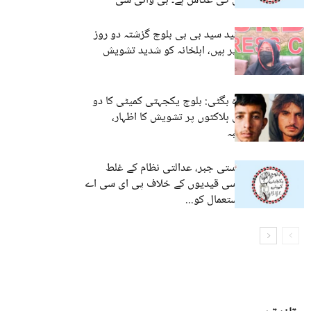
حقیقی صورتحال کی عکاس ہے۔ بی وائی سی
تربت:جیل میں قید سید بی بی بلوچ گزشتہ دو روز
سے بھوک ہڑتال پر ہیں، اہلخانہ کو شدید تشویش
مستونگ اور ڈیرہ بگٹی: بلوچ یکجہتی کمیٹی کا دو
بلوچ شہریوں کی ہلاکتوں پر تشویش کا اظہار،
تحقیقات کا مطالبہ
بی وائی سی ریاستی جبر، عدالتی نظام کے غلط
استعمال اور سیاسی قیدیوں کے خلاف پی ای سی اے
کے بڑھتے ہوئے استعمال کو...