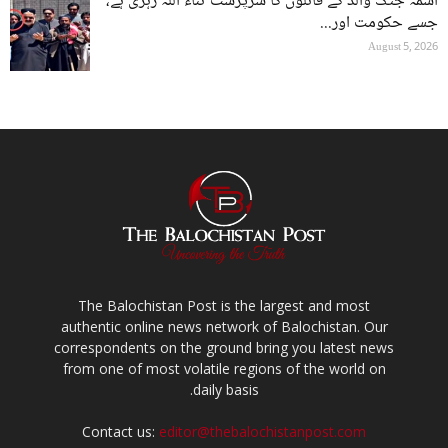
اسمہ جتک والد کے قاتلوں کا سرپرست ثناء اللہ زہری ہے،
جسے حکومت اور...
August 5, 2026
The Balochistan Post is the largest and most
authentic online news network of Balochistan. Our
correspondents on the ground bring you latest news
from one of most volatile regions of the world on
daily basis.
Contact us:
editor@thebalochistanpost.com