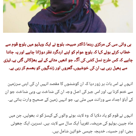
بی وائی سی کی مرکزی رہنما ڈاکٹر صبیحہ بلوچ نے ایک ویڈیو میں بلوچ قوم سے
خطاب کرتے ہوئے کہا کہ بلوچ عوام کو اپنے اردگرد نظر دوڑانا چاہیے اور یہ جاننا
چاہیے کہ کس طرح نسل کشی کی آگ، جو انھیں مٹانے کے لیے بھڑکائی گئی ہے، تیزی
سے پھیل رہی ہے، ان کی خوشیوں، گھروں اور زندگیوں کو بھسم کر رہی ہے۔
انہوں نے اس بات پر زور دیا کہ ان کوششوں کا مقصد انہیں ان کی اپنی سرزمین
سے ختم کرنا ہے، اور اس جبر کی اصل وجہ ان کی شناخت ہے، وہی شناخت جو ان
کے آباؤ اجداد سے وراثت میں ملی ہے، جو انہیں زمین کے صحیح وارث بناتی ہے۔
انہوں نے قوم کو یاد دلایا کہ وہ لاپتہ ہونے والوں کے کیسز کو نہ بھولیں، جن میں
ماہ جبین، پولیو کی مریضہ، تقریباً ایک سال سے لاپتہ ہیں۔ نسرین، ایک چھوٹی
بچی؛ اور حسینہ، خدیجہ جیسی خواتین شامل ہیں۔