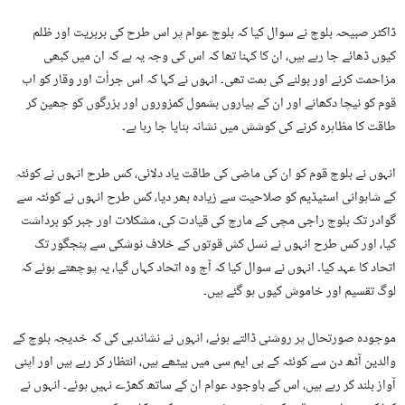
ڈاکٹر صبیحہ بلوچ نے سوال کیا کہ بلوچ عوام پر اس طرح کی بربریت اور ظلم
کیوں ڈھائے جا رہے ہیں، ان کا کہنا تھا کہ اس کی وجہ یہ ہے کہ ان میں کبھی
مزاحمت کرنے اور بولنے کی ہمت تھی۔ انہوں نے کہا کہ اس جرأت اور وقار کو اب
قوم کو نیچا دکھانے اور ان کے پیاروں بشمول کمزوروں اور بزرگوں کو چھین کر
طاقت کا مظاہرہ کرنے کی کوشش میں نشانہ بنایا جا رہا ہے۔
انہوں نے بلوچ قوم کو ان کی ماضی کی طاقت یاد دلائی، کس طرح انہوں نے کوئٹہ
کے شاہوانی اسٹیڈیم کو صلاحیت سے زیادہ بھر دیا، کس طرح انہوں نے کوئٹہ سے
گوادر تک بلوچ راجی مچی کے مارچ کی قیادت کی، مشکلات اور جبر کو برداشت
کیا، اور کس طرح انہوں نے نسل کش قوتوں کے خلاف نوشکی سے پنجگور تک
اتحاد کا عہد کیا۔ انہوں نے سوال کیا کہ آج وہ اتحاد کہاں گیا، یہ پوچھتے ہوئے کہ
لوگ تقسیم اور خاموش کیوں ہو گئے ہیں۔
موجودہ صورتحال پر روشنی ڈالتے ہوئے، انہوں نے نشاندہی کی کہ خدیجہ بلوچ کے
والدین آٹھ دن سے کوئٹہ کے بی ایم سی میں بیٹھے ہیں، انتظار کر رہے ہیں اور اپنی
آواز بلند کر رہے ہیں، اس کے باوجود عوام ان کے ساتھ کھڑے نہیں ہوئے۔ انہوں نے