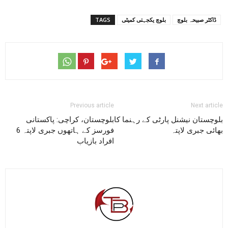
ڈاکٹر صبیحہ بلوچ
بلوچ یکجہتی کمیٹی
TAGS
Previous article
Next article
بلوچستان نیشنل پارٹی کے رہنما کا
بلوچستان، کراچی: پاکستانی
بھائی جبری لاپتہ
فورسز کے ہاتھوں جبری لاپتہ 6
افراد بازیاب