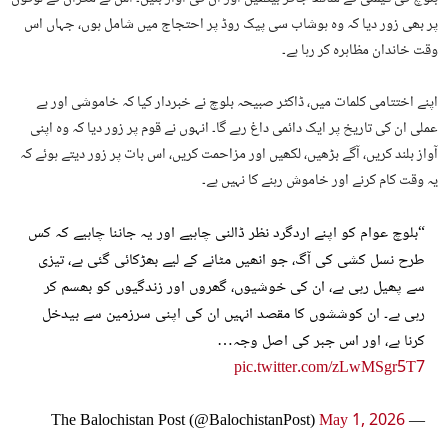
پر بھی زور دیا کہ وہ ہوشاب سی پیک روڈ پر احتجاج میں شامل ہوں، جہاں اس
وقت خاندان مظاہرہ کر رہا ہے۔
اپنے اختتامی کلمات میں، ڈاکٹر صبیحہ بلوچ نے خبردار کیا کہ خاموشی اور بے
عملی ان کی تاریخ پر ایک دائمی داغ رہے گا۔ انہوں نے قوم پر زور دیا کہ وہ اپنی
آواز بلند کریں، آگے بڑھیں، لکھیں اور مزاحمت کریں، اس بات پر زور دیتے ہوئے کہ
یہ وقت کام کرنے اور خاموش رہنے کا نہیں ہے۔
“بلوچ عوام کو اپنے اردگرد نظر ڈالنی چاہیے اور یہ جاننا چاہیے کہ کس
طرح نسل کشی کی آگ، جو انھیں مٹانے کے لیے بھڑکائی گئی ہے، تیزی
سے پھیل رہی ہے، ان کی خوشیوں، گھروں اور زندگیوں کو بھسم کر
رہی ہے۔ ان کوششوں کا مقصد انہیں ان کی اپنی سرزمین سے بیدخل
کرنا ہے، اور اس جبر کی اصل وجہ…
pic.twitter.com/zLwMSgr5T7
May 1, 2026
— The Balochistan Post (@BalochistanPost)