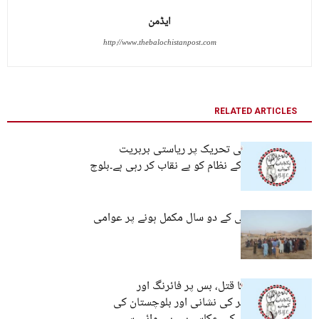
ایڈمن
http://www.thebalochistanpost.com
RELATED ARTICLES
کشمیر میں عوامی تحریک پر ریاستی بربریت
پاکستان کے جبر کے نظام کو بے نقاب کر رہی ہے۔بلوچ
یکجہتی کمیٹی
کوئٹہ: راجی مُچی کے دو سال مکمل ہونے پر عوامی
آگاہی مہم
جج عبدالحکیم کا قتل، بس پر فائرنگ اور
کرفیو،بدترین جبر کی نشانی اور بلوچستان کی