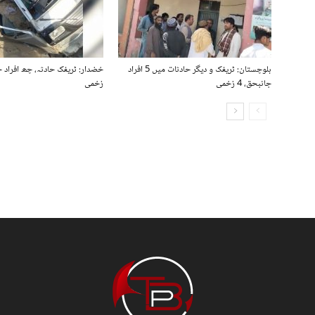
بلوچستان: ٹریفک و دیگر حادثات میں 5 افراد
خضدار: ٹریفک حادثہ، چھ افراد 
جانبحق، 4 زخمی
زخمی