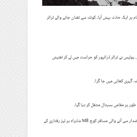
اہراہ N-40 پر ڈھڈر لانڈھی کے مقام پر ایک حادثہ پیش آیا۔ کوئٹہ سے تفتان جانے والے ٹرالر
 ہے۔ پولیس نے ٹرالر ڈرائیور کو حراست میں لے کر تفتیش
 گہری کھائی میں جا گرا۔
جبکہ گزشتہ روز جھل مگسی میں ایک بڑا حادثہ اس وقت پیش آیا جب خضدار سے آنے والی مسافر کوچ M8 شاہراہ پر تیز رفتاری کے