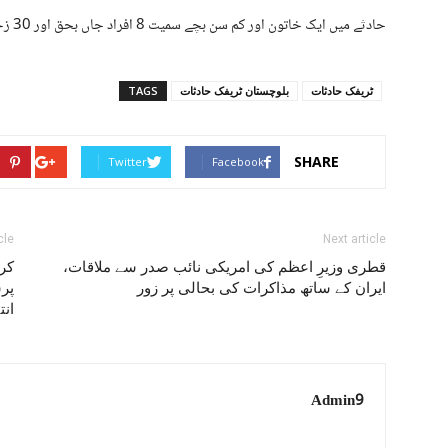
حادثے میں ایک خاتون اور کم سن بچے سمیت 8 افراد جاں بحق اور 30 زخمی ہوئے۔
ٹریفک حادثات
بلوچستان ٹریفک حادثات
TAGS
SHARE
Twitter
Facebook
cle
Next article
قطری وزیرِ اعظم کی امریکی نائب صدر سے ملاقات،
کر
ایران کے ساتھ مذاکرات کی بحالی پر زور
پرس
ان
Admin9