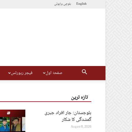
English
بلوچی
براہوئی
صفحۂ اول
فیچر رپورٹس
تازہ ترین
بلوچستان: چار افراد جبری
گمشدگی کا شکار
August 8, 2026