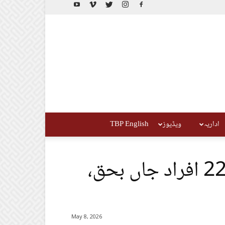
اداریہ
ویڈیوز
TBP English
بلوچستان: ٹریفک حادثات: 22 افراد جاں بحق،
May 8, 2026