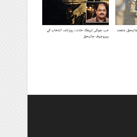
جانبحق، متعدد
حب چوکی ٹریفک حادثہ: روزنامہ انتخاب کے
بیروچیف جانبحق