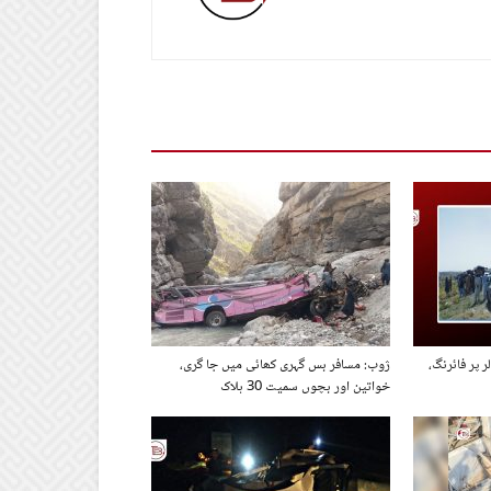
 پر فائرنگ،
ژوب: مسافر بس گہری کھائی میں جا گری،
خواتین اور بچوں سمیت 30 ہلاک