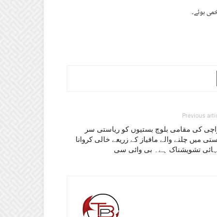
Previous arti
اچی کی مقامی بلوچ بستیوں کو ریاستی سر
تی میں چلنے والے مافیاز کے زریعے خالی کروانا
تہائی تشویشناک ہے۔ بی وائی سی