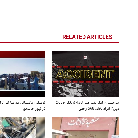
RELATED ARTICLES
بلوچستان: ایک ہفتے میں 438 ٹریفک حادثات
نوشکی: پاکستانی فورسز کی ٹرالر
میں7 افراد ہلاک، 568 زخمی
ڈرائیور جانبحق