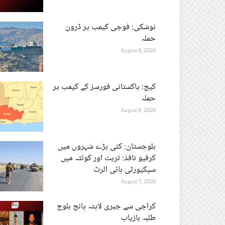
نوشکی: فوجی کیمپ پر ڈرون
حملہ
August 8, 2026
کیچ: پاکستانی فورسز کے کیمپ پر
حملہ
August 8, 2026
بلوچستان: کئی بڑے شہروں میں
کرفیو نافذ: تربت اور کوئٹہ میں
سیکیورٹی ہائی الرٹ
August 7, 2026
کراچی سے جبری لاپتہ پانچ بلوچ
طلبہ بازیاب