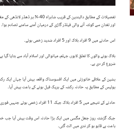
تفصیلات کے مطابق دالبندین کے قریب ش
اور تفتان سے کوئٹہ آنے والی فیلڈر گاڑی کے درمیان آمنے سامنے تصادم ہوا۔
اس حادثے میں 9 افراد ہلاک اور 5 افراد شدید زخمی ہوئے۔
ہلاک ہونے والوں کا تعلق لاہور، جہلم، میانوالی اور اسلام آباد سے بتایا گیا
شروع کر دی ہے۔
پشین کے علاقے خانوزئی میں ایک افسوسناک واقعہ پیش آیا جہاں ایک رکشہ
پولیس کے مطابق یہ حادثہ رکشہ کے بریک فیل ہونے کے باعث پیش آیا۔
حادثے کے نتیجے میں 5 افراد ہلاک جبکہ 11 افراد زخمی ہوئے جنہیں فوری طور پر مقامی ہسپتال منتقل کر دیا گیا۔
باعث بے قابو ہو کر ندی میں الٹ گئی۔