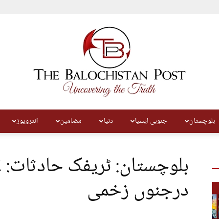
بلوچستان
جنوبی ایشیا
دنیا
مضامین
انٹرویوز
The
درجنوں زخمی
Balochistan