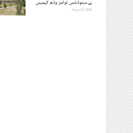
ہے۔سٹوڈنٹس لوامز وڈھ کیمپس
August 8, 2026