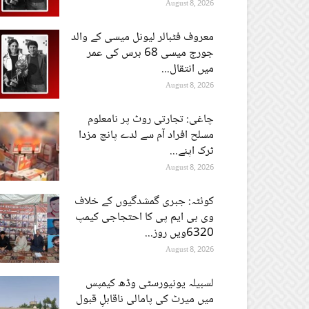
August 8, 2026
معروف فٹبالر لیونل میسی کے والد
جورج میسی 68 برس کی عمر
میں انتقال...
August 8, 2026
چاغی: تجارتی روٹ پر نامعلوم
مسلح افراد آم سے لدے پانچ مزدا
ٹرک اپنے...
August 8, 2026
کوئٹہ: جبری گمشدگیوں کے خلاف
وی بی ایم پی کا احتجاجی کیمپ
6320ویں روز...
August 8, 2026
لسبیلہ یونیورسٹی وڈھ کیمپس
میں میرٹ کی پامالی ناقابلِ قبول