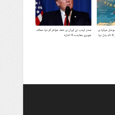
سوشل میڈیا پر
صدر ٹرمپ نے ایران پر حملہ مؤخر کر دیا، ممکنہ
کا نام بدل دیا
جوہری معاہدے کا اشارہ