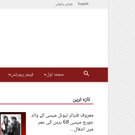
English
بلوچی
براہوئی
صفحۂ اول
فیچر رپورٹس
تازہ ترین
معروف فٹبالر لیونل میسی کے والد
جورج میسی 68 برس کی عمر
میں انتقال...