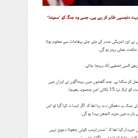
ہت دلچسپی ظاہر کر رہے ہیں، جسے وہ جنگ کو ’سمیٹنا‘
ہے اور امریکی صدر کے ملے جلے پیغامات سے معلوم ہوتا
حکمت عملی بہتر ہو گی۔
ریعے کسی تصفیے تک پہنچا جائے۔
ل کر سکتا ہے۔ چند گھنٹوں میں، پینٹاگون نے ایران میں
امن منصوبہ بھیجا۔
 جبکہ یہ دھمکی دے رہا تھا کہ اگر ایسا نہ کیا گیا تو اس
ارے میں مزید الجھن پیدا ہو گی۔
بردار کیا تھا کہ ’صدر ٹرمپ کوئی جھوٹا دعویٰ نہیں
 کوئی غلط اندازہ نہیں لگانا چاہیے۔‘