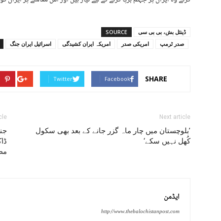
ڈینئل بش، بی بی سی
SOURCE
صدر ٹرمپ
امریکی صدر
امریکہ ایران کشیدگی
اسرائیل ایران جنگ
SHARE
Twitter
Facebook
cle
Next article
’بلوچستان میں چار ماہ گزر جانے کے بعد بھی سکول
کُھل نہیں سکے‘
ڈاک
مط
ایڈمن
http://www.thebalochistanpost.com