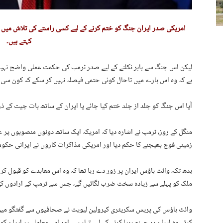
امریکی صدر ایران جنگ کو ختم کرنے کے لیے کسی راستے کی تلاش میں ب
کہتے ہیں۔
لیکن اس جنگ سے باہر نکلنے کے لیے صدر ٹرمپ کی حکمت عملی واضح نہیں 
ہے کہ وہ اس بارے میں تاحال کوئی حتمی فیصلہ نہیں کر سکے کہ کون سی 
آیا اس جنگ کو جلد از جلد ختم کیا جائے یا ایران کے ساتھ بات چیت کے ذ
منگل کے روز، ٹرمپ نے اشارہ دیا کہ امریکہ ایک ساتھ دونوں منصوبوں پر عم
زمینی فوج بھیجنے کا حکم دیا اور امریکی مذاکرات کاروں نے ایرانی حکومت کو ایک نیا 15 نکاتی 
بدھ تک، وائٹ ہاؤس ایران پر زور دے رہا تھا کہ وہ اس معاہدے کو قبول کر لے
ملک کو پہلے سے زیادہ سخت ضرب لگائیں گے، جس سے ٹرمپ کے ارادوں کے ب
وائٹ ہاؤس کی پریس سکریٹری کیرولین لیویٹ نے صحافیوں سے گفتگو میں خ
کرتے وہ ایران پر جہنم برپا کرنے کے لیے تیار ہیں اور اس معاملے پر ایران کو