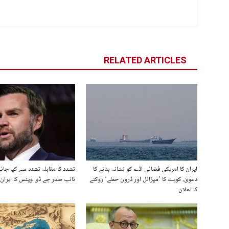
RELATED ARTICLES
ایران کا امریکی فضائی اڈے کو نشانہ بنانے کا
تشدد کا مقابلہ تشدد سے کیا جائے
دعویٰ، کویت کا ’میزائل اور ڈرون حملے‘ روکنے
نائب صدر جے ڈی وینس کا ایران ک
کا اعلان