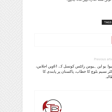
TAGS
Previous arti
جنیوا: یو این ہیومن رائٹس کونسل کے 61ویں اجلاس،
ٹر نسیم بلوچ کا خطاب، پاکستان پر پابندی کا
البہ