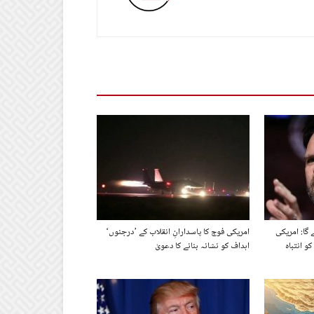
 گا: امریکی
امریکی فوج کا پاسدارانِ انقلاب کے ’درجنوں‘
و انتباہ
اہداف کو نشانہ بنانے کا دعویٰ