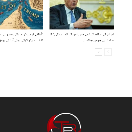
ایران کے ساتھ تنازعے میں امریکہ کو ’سبکی‘ کا
’آبنائے ٹرمپ‘: امریکی صدر نے 
سامنا ہے۔جرمن چانسلر
نقشہ شیئر کرتے ہوئے آبنائے ہرمز 