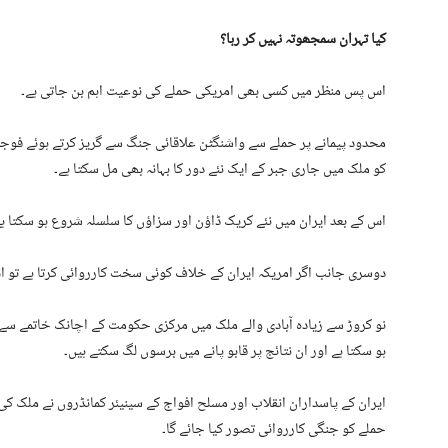
کیا تہران سمجھوتہ نہیں کر رہا؟
اس پس منظر میں کسی بھی امریکی حملے کی نوعیت اہم بن جاتی ہے۔
محدود پیمانے پر حملے سے واشنگٹن علاقائی جنگ سے گریز کرتے ہوئے فوجی 
کو ملک میں جاری جبر کے ایک نئے دور کا بہانہ بھی مل سکتا ہے۔
اس کے بعد ایران میں نئے کریک ڈاؤن اور سزاؤں کا سلسلہ شروع ہو سکتا ہے
دوسری جانب اگر امریکہ ایران کے خلاف کوئی سخت کارروائی کرتا ہے تو 
نو کروڑ سے زیادہ آبادی والے ملک میں مرکزی حکومت کے اچانک خاتمے س
ہو سکتا ہے اور ان نتائج پر قابو پانے میں برسوں لگ سکتے ہیں۔
ایران کے پاسداران انقلاب اور مسلح افواج کے سینیئر کمانڈروں نے ملک کی
حملے کو جنگی کارروائی تصور کیا جائے گا۔