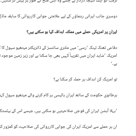
ٹرمپ کو ایسا نتیجہ درکار ہے جسے وہ اپنی فتح کے طور پر پیش کر سکیں۔
دوسری جانب ایرانی رہنماؤں کے لیے علامتی جوابی کارروائی کا سابقہ ​​ماڈل
ایران پر امریکی حملے میں ممکنہ اہداف کیا ہو سکتے ہیں؟
دفاعی تھنک ٹینک ’رسی‘ میں ملٹری سائنسز کے ڈائریکٹر میتھیو سیول کا
امریکہ ’شاید ایران میں تقریباً کہیں بھی جا سکتا ہے اور زیر زمین موجود 
ہے۔‘
تو امریکہ کن اہداف پر حملہ کر سکتا ہے؟
برطانوی حکومت کے ساتھ ایران پالیسی پر کام کرنے والے میتھیو سیول کہ
’پہلا آپشن ایران کی فوجی صلاحیتیں ہو سکتی ہیں، جیسے اس کے بیلسٹک م
ان پر حملے سے امریکہ ایران کی جوابی کارروائی کی صلاحیت کو کمزور کر 