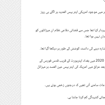
میں موجود امریکی ایئر بیس العدید پر اگلے ہی روز
ردار کیا تھا جس سے فضائی دفاعی نظام ان میزائلوں کو
ن نہیں ہوا تھا۔
رہ دینے کی دانستہ کوشش کے طور پر دیکھا گیا تھا۔
کچھ ایسا ہی ڈونلڈ ٹرمپ کے پہلے دور صدارت میں بھی دیکھا گیا تھا۔ سنہ 2020 میں بغداد ایئرپورٹ کے قریب قدس فورس کے
بعد عراق میں امریکہ کی ایئر بیس عین العسد پر میزائل
لاعات سامنے آئی تھیں کہ درجنوں زخمی ہوئے ہیں۔
ائے کشیدگی کم کرنا چاہتا ہے۔