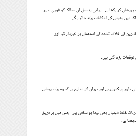
یشان کر رکھا ہے۔ ایرانی ردعمل ان ممالک کو فوری طور
لک میں پھیلنے کے امکانات بڑھ جائیں گے۔
مظاہرین کے خلاف تشدد کے استعمال پر خبردار کیا اور
 توقعات بڑھ گئی ہیں۔
 روزہ جنگ کے بعد ایران فوجی طور پر کمزور ہے اور تہران کو معلوم ہے کہ وہ بڑے پیمانے
رناک غلط فہمیاں بھی پیدا ہو سکتی ہیں، جس میں ہر فریق
جھتا ہے۔