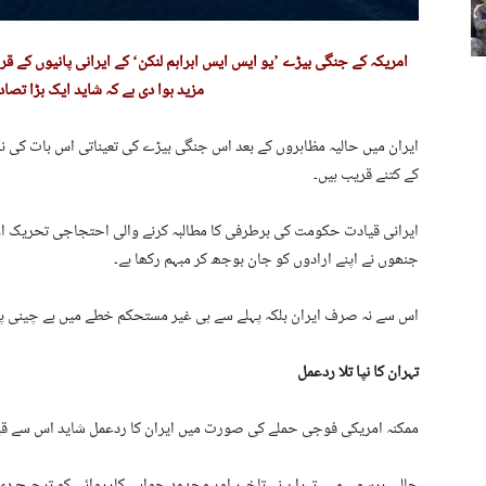
امریکہ کے جنگی بیڑے ’یو ایس ایس ابراہم لنکن‘ کے ایرانی پانیوں کے
مزید ہوا دی ہے کہ شاید ایک بڑا تصاد
ایران میں حالیہ مظاہروں کے بعد اس جنگی بیڑے کی تعیناتی اس بات کی ن
کے کتنے قریب ہیں۔
ایرانی قیادت حکومت کی برطرفی کا مطالبہ کرنے والی احتجاجی تحریک او
جنھوں نے اپنے ارادوں کو جان بوجھ کر مبہم رکھا ہے۔
اس سے نہ صرف ایران بلکہ پہلے سے ہی غیر مستحکم خطے میں بے چینی پھ
تہران کا نپا تلا ردعمل
ممکنہ امریکی فوجی حملے کی صورت میں ایران کا ردعمل شاید اس سے قبل 
حالیہ برسوں میں تہران نے تاخیر اور محدود جوابی کارروائی کو ترجیح دی