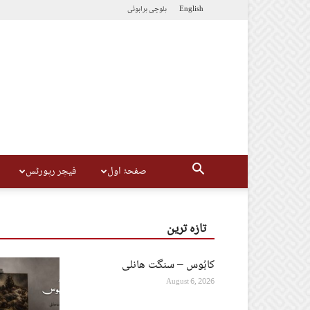
English
بلوچی
براہوئی
صفحۂ اول
فیچر رپورٹس
تازہ ترین
کابُوس – سنگت ھانلی
August 6, 2026