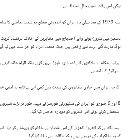
لیکن اس وقت صورتحال مختلف ہے۔
سنہ 1979 کے بعد پہلی بار ایران کو اندرونی سطح پر شدید بدامنی کا سامنا ہے۔
دسمبر میں شروع ہونے والے احتجاج میں مظاہرین کے خلاف پرتشدد کریک ڈا
لوگ مارے گئے، بہت سے زخمی ہیں جبکہ متعدد افراد کو حراست میں لیا گیا
ایرانی حکام ان ہلاکتوں کی ذمہ داری قبول نہیں کرتے بلکہ الزام عائد کرتے
اسرائیل کا ہاتھ ہے۔
اگرچہ ایران میں جاری مظاہروں کی شدت میں کمی آئی ہے تاہم یہ ابھی ختم
8 اور 9 جنوری کو ایران کی سکیورٹی فورسز نے مبینہ طور پر بڑے شہر
استعمال کرتے ہوئے اس کنٹرول کو دوبارہ حاصل کیا گیا۔
ایسا لگتا ہے کہ کنٹرول کھونے کے اس نقصان نے حکام کو پریشان کر دیا۔ اس ک
کہ یہ مذاکرات کے ذریعے نہیں بلکہ طاقت سے نافذ کیا گیا۔