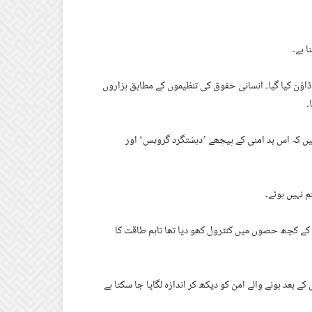
ؤن کیا گیا۔ انسانی حقوق کی تنظیموں کے مطابق ہزاروں
۔
 ہیں کہ اس بد امنی کے پیچھے ’دہشتگرد گروپس‘ اور
 نہیں ہوئے۔
وں کے کچھ حصوں میں کنٹرول کھو دیا تھا تاہم طاقت کا
ے بعد ہونے والے امن کو دیکھ کر اندازہ لگایا جا سکتا ہے