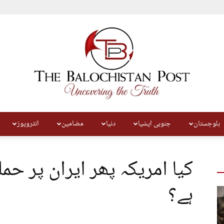
بلوچستان
جنوبی ایشیا
دنیا
مضامین
انٹرویوز
The
کیا امریکہ پھر ایران پر حمل
ہے؟
Balochistan