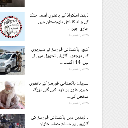
ڈیتھ اسکواڈ کے ہاتھوں آسمہ جتک
کے والد کا قتل بلوچستان میں
جاری جبر...
August 6, 2026
کیچ: پاکستانی فورسز نے شہریوں
کی درجنوں گاڑیاں تحویل میں لے
لیں، 14 اگست...
August 6, 2026
لسبیلہ: پاکستانی فورسز کے ہاتھوں
جبری طور پر لاپتا کیے گئے بزرگ
شخص کی...
August 6, 2026
دالبندین میں پاکستانی فورسز کی
گاڑیوں پر مسلح حملہ، خاران