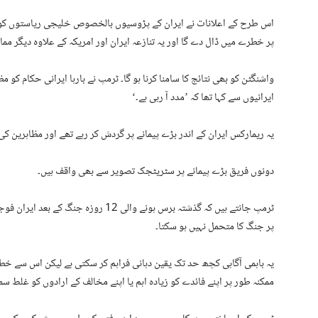
اس طرح کے اعلانات نے ایران کے پڑوسیوں بالخصوص خلیجی ریاستوں کو پر
پر خطرے میں ڈال دے گا اور یہ تنازعہ ایران اور امریکہ کے علاوہ دیگر مما
واشنگٹن کو بھی نتائج کا سامنا کرنا ہو گا۔ ٹرمپ نے بارہا ایرانی حکام کو 
ایرانیوں سے کہا تھا کہ ’مدد آ رہی ہے۔‘
یہ ریمارکس ایران کے اندر بڑے پیمانے پر گردش کر رہے تھے اور مظاہرین کی
دونوں فریق بڑے پیمانے پر سٹریٹجک تصویر سے بھی واقف ہیں۔
ٹرمپ جانتے ہیں کہ گذشتہ برس ہونے والی 12
پر جنگ کا متحمل نہیں ہو سکتا۔
یہ باہمی آگاہی کچھ حد تک یقین دہانی فراہم کر سکتی ہے لیکن اس سے خط
ممکنہ طور پر اپنے فائدے کو زیادہ اہم یا اپنے مخالف کے ارادوں کو غلط سم