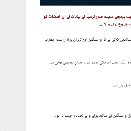
 قریب پہنچنے سمیت صدر ٹرمپ کے بیانات نے ان خدشات کو
م شروع ہونے والا ہے۔
شاندہی کرتی ہے کہ واشنگٹن اور تہران براہ راست جھڑپ
ر ایک ایسے امریکی صدر کے درمیان پھنسی ہوئی ہے،
یل رہی ہے۔
واشنگٹن کے ساتھ ہونے والے تصادم جیسا نہ ہو۔
۔