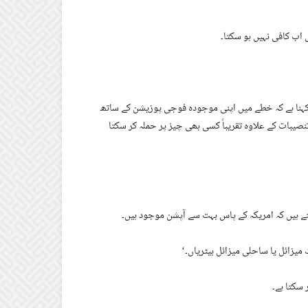
 اب کافی نہیں ہو سکتا۔
 کہنا ہے کہ خطے میں اپنی موجودہ فوجی پوزیشن کے ساتھ
تنصیبات کے علاوہ تقریباً کسی بھی چیز پر حملہ کر سکتا
تے ہیں کہ امریکہ کے پاس بہت سے آپشن موجود ہیں۔
یزائل یا ساحلی میزائل بیٹریاں۔‘
سکتا ہے۔