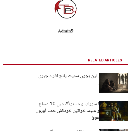
Admin9
RELATED ARTICLES
مستونگ: خاتون، تین بچوں سمیت پانچ افراد جبری
گمشدگی کا شکار
آئی ایس پی آر کا سوراب و مستونگ میں 10 مسلح
افراد مارنے اور دو مبینہ خواتین خودکش حملہ آوروں
کی گرفتاری کا دعویٰ