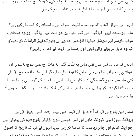
کسی بھی مین اسٹریم میڈیا چینل پر جگہ نہ پا سکی، کیونکہ آج وہ تمام پروپیگنڈا،
پریس کانفرنسیں اور میڈیا ٹرائل خود بے نقاب ہو چکے ہیں۔
انہوں نے سوال اٹھایا کہ تین سالہ اذیت، خوف اور ناانصافی کا ذمہ دار کون ہے؟
ماہل پر تشدد کیوں کیا گیا، اسے کس بنیاد پر حراست میں لیا گیا، اور وہ صحافی،
میڈیا ہاؤسز اور سوشل میڈیا اکاؤنٹس جنہوں نے بغیر تحقیق الزامات کو پھیلایا،
کیا وہ ماہل پر ہونے والی ذہنی اور جسمانی اذیت کے ذمہ دار نہیں؟
انہوں نے کہا کہ تین سال قبل ماہل پر لگائے گئے الزامات آج بھی بلوچ لڑکیوں اور
خواتین پر دہرائے جا رہے ہیں۔ ماہل کا تو ٹرائل ہوا، مگر اس وقت آٹھ بلوچ لڑکیاں
کئی ماہ سے جبری گمشدگی کا شکار ہیں، اور انہی واقعات کے گرد وہی پرانا میڈیا
پروپیگنڈا گردش کر رہا ہے، جو ریاستی بیانیے کے فیک، پلانٹڈ اور من گھڑت ہونے کا
واضح ثبوت ہے۔
سمی دین بلوچ نے کہا کہ آج ماہل کے کیس میں پیش رفت کسی چینل کے لیے
بریکنگ نیوز نہیں، کیونکہ ماہل اور اس جیسی بلوچ لڑکیاں بلوچ قوم کی بیٹیاں ہیں
جو ایک ظالم اور جابر ریاست کا سامنا کر رہی ہیں۔ انہوں نے کہا کہ تاریخ کا اصول
یہی ہے کہ جب مظلوم کی سچائی سامنے آتی ہے تو ظالم کا جھوٹ دم توڑ دیتا ہے،