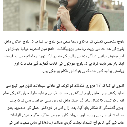
بلوچ یکجہتی کمیٹی کے مرکزی رہنما سمی دین بلوچ نے کہا ہے کہ بلوچ خاتون ماہل
بلوچ کی عدالت سے بریت ریاستی پروپیگنڈے، paid مین اسٹریم میڈیا چینلز اور
اس جھوٹے بیانیے کو آگے بڑھانے والوں کے منہ پر ایک زوردار طمانچہ ہے۔ یہ فیصلہ
ایک بار پھر ثابت کرتا ہے کہ بلوچ عورتوں کے خلاف گھڑے گئے مقدمات اور
ریاستی بیانیہ کس حد تک بے بنیاد اور ناکام ہو چکے ہیں۔
انہوں نے کہا کہ 17 فروری 2023 کو کوئٹہ کے علاقے سیٹلائٹ ٹاؤن میں کیچ سے
تعلق رکھنے والی ماہل بلوچ کے گھر پر سی ٹی ڈی نے چھاپہ مارا، جہاں گھر کے تمام
افراد کو تشدد کا نشانہ بنایا گیا جبکہ ماہل کو زبردستی حراست میں لے کر پہلے
جبری گمشدگی کا شکار بنایا گیا۔ بعد ازاں اس پر خودکش حملے کی منصوبہ بندی،
مسلح تنظیموں سے روابط اور سہولت کاری جیسے سنگین مگر جھوٹے الزامات
عائد کیے گئے، تاہم آج انسدادِ دہشت گردی عدالت (ATC) نے ماہل سمیت اس کے