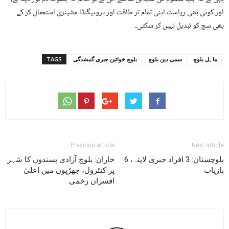
اور کوئی بھی ریاست اپنی تمام تر طاقت اور پروپیگنڈا مشینری استعمال کر کے
بھی سچ کو تبدیل نہیں کر سکتی۔
ماہل بلوچ
سمی دین بلوچ
بلوچ خواتین جبری گمشدگی
TAGS
Previous article
Next article
بلوچستان: 3 افراد جبری لاپتہ، 6
خاران: بلوچ آزادی پسندوں کا شہر
بازیاب
پر کنٹرول، جھڑپوں میں اعلیٰ
افسران زخمی