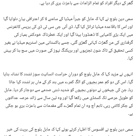
گھر کے دیگر افراد کو تمام الزامات سے باعزت بری کر دیا ہے۔
سمی دین بلوچ نے کہا کہ ماہل کو جبراً میڈیا کے سامنے لا کر اعترافی بیان دلوایا گیا
اور اس کا باقاعدہ میڈیا ٹرائل کیا گیا۔ ڈی آئی جی سی ٹی ڈی کی پریس کانفرنس
میں ایک بڑی کامیابی کا ڈھنڈورا پیٹا گیا اور ایک خطرناک خودکش بمبار کی
گرفتاری کی من گھڑت کہانی گھڑی گئی، جسے پاکستانی مین اسٹریم میڈیا نے بغیر
کسی تحقیق کے ٹاک شوز، تجزیوں اور بریکنگ نیوز کی صورت میں سچ بنا کر پیش
کیا۔
انہوں نے مزید کہا کہ ماہل بلوچ کو دورانِ حراست انسانیت سوز تشدد کا نشانہ بنایا
گیا۔ اس کی دو کم عمر بچیوں کو الگ کمرے میں بند کر کے ماں پر تشدد کیا جاتا
رہا، جن کی چیخوں نے دونوں بچیوں کو شدید ذہنی صدمے سے دوچار کر دیا۔ ماہل
کو طویل عرصے تک کسٹڈی میں رکھا گیا اور وہ تین سال سے زائد عرصہ عدالتوں
کے چکر کاٹتی رہی، تاہم آج وہ ان تمام گھڑے گئے مقدمات سے باعزت بری ہو چکی
ہے۔
سمی دین بلوچ نے افسوس کا اظہار کرتے ہوئے کہا کہ ماہل بلوچ کی بریت کی خبر