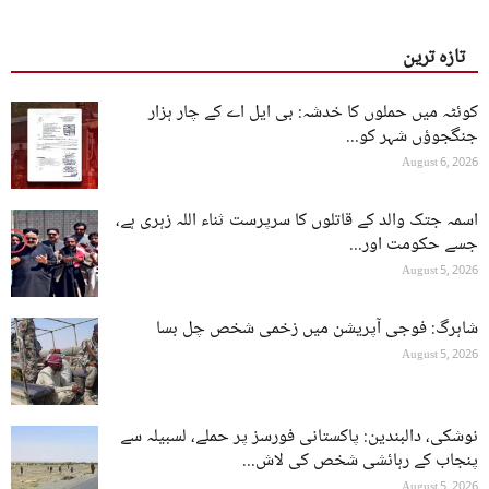
تازہ ترین
کوئٹہ میں حملوں کا خدشہ: بی ایل اے کے چار ہزار
جنگجوؤں شہر کو...
August 6, 2026
اسمہ جتک والد کے قاتلوں کا سرپرست ثناء اللہ زہری ہے،
جسے حکومت اور...
August 5, 2026
شاہرگ: فوجی آپریشن میں زخمی شخص چل بسا
August 5, 2026
نوشکی، دالبندین: پاکستانی فورسز پر حملے، لسبیلہ سے
پنجاب کے رہائشی شخص کی لاش...
August 5, 2026