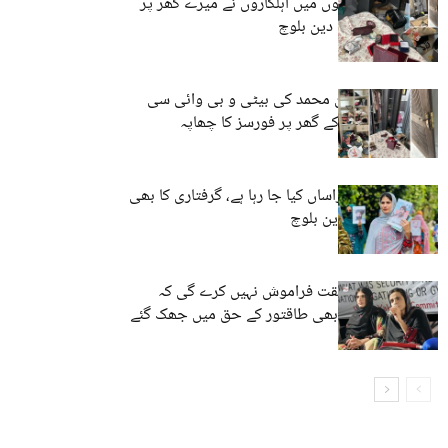
رات گئے 22 گاڑیوں میں اہلکاروں نے میرے گھر پر
چھاپہ مارا۔ سمی دین بلوچ
کراچی: لاپتہ دین محمد کی بیٹی و بی وائی سی
رہنماء سمی دین کے گھر پر فورسز کا چھاپہ
کراچی: مجھے ہراساں کیا جا رہا ہے، گرفتاری کا بھی
خدشہ ہے۔سمی دین بلوچ
بلوچ قوم یہ حقیقت فراموش نہیں کرے گی کہ
انصاف کے ایوان بھی طاقتور کے حق میں جھک گئے
– سمی دین