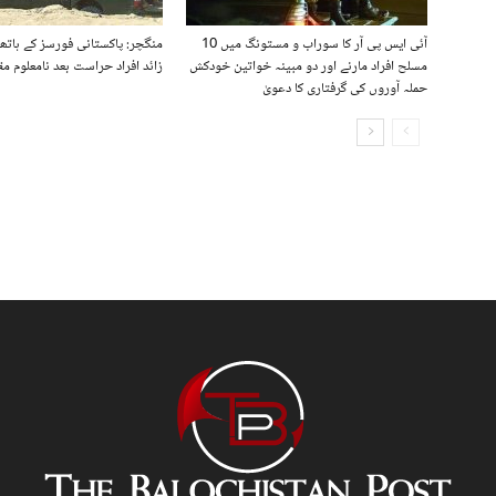
آئی ایس پی آر کا سوراب و مستونگ میں 10
منگچر: پاکستانی فورسز کے ہات
مسلح افراد مارنے اور دو مبینہ خواتین خودکش
زائد افراد حراست بعد نامعلوم مق
حملہ آوروں کی گرفتاری کا دعویٰ