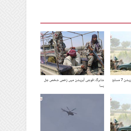
آئی ایس پی آر کا نوشکی میں آپریشن 7 مسلح
شاہرگ: فوجی آپریشن میں زخمی شخص چل
بسا