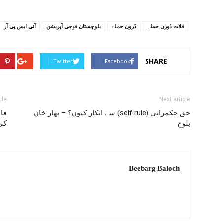
قلات ڈورن حملہ
ڈرون حملے
بلوچستان فوجی آپریشن
آئی ایس پی آر
SHARE
Twitter
Facebook
cle
Next article
حق حکمرانی (self rule) سے انکار کیوں؟ – بھار خان
قاب
بلوچ
کی 
Beebarg Baloch