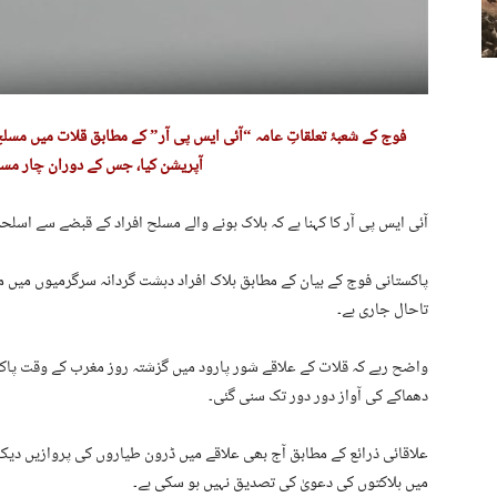
فوج کے شعبۂ تعلقاتِ عامہ “آئی ایس پی آر” کے مطابق قلات میں مس
آپریشن کیا، جس کے دوران چار مسلح
آئی ایس پی آر کا کہنا ہے کہ ہلاک ہونے والے مسلح افراد کے قبضے سے اسلحہ ا
پاکستانی فوج کے بیان کے مطابق ہلاک افراد دہشت گردانہ سرگرمیوں میں 
تاحال جاری ہے۔
واضح رہے کہ قلات کے علاقے شور پارود میں گزشتہ روز مغرب کے وقت پاک
دھماکے کی آواز دور دور تک سنی گئی۔
علاقائی ذرائع کے مطابق آج بھی علاقے میں ڈرون طیاروں کی پروازیں دیکھی
میں ہلاکتوں کی دعویٰ کی تصدیق نہیں ہو سکی ہے۔