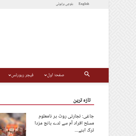
English
بلوچی
براہوئی
صفحۂ اول
فیچر رپورٹس
تازہ ترین
چاغی: تجارتی روٹ پر نامعلوم
مسلح افراد آم سے لدے پانچ مزدا
ٹرک اپنے...