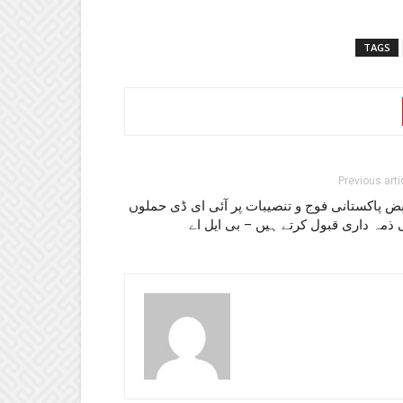
TAGS
Previous arti
ض پاکستانی فوج و تنصیبات پر آئی ای ڈی حملوں
ذمہ داری قبول کرتے ہیں – بی ایل اے