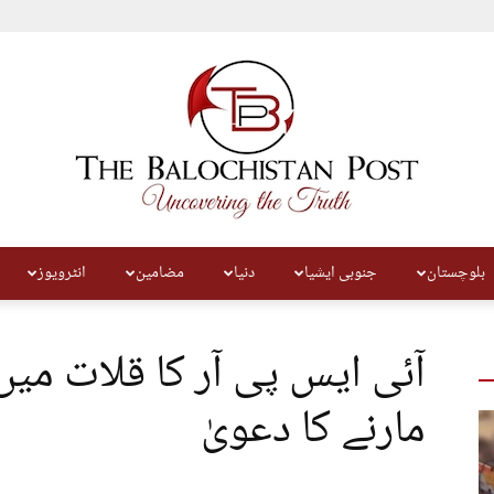
بلوچستان
جنوبی ایشیا
دنیا
مضامین
انٹرویوز
The
آئی ایس پی آر کا قلات میں
مارنے کا دعویٰ
Balochistan