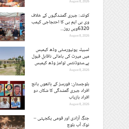
August 8, 2026
کوئٹہ: جبری گمشدگیوں کے خلاف
وی بی ایم پی کا احتجاجی کیمپ
6320ویں روز...
August 8, 2026
لسبیلہ یونیورسٹی وڈھ کیمپس
میں میرٹ کی پامالی ناقابلِ قبول
ہے۔سٹوڈنٹس لوامز وڈھ کیمپس
August 8, 2026
بلوچستان: فورسز کے ہاتھوں پانچ
افراد جبری گمشدگی کا شکار، دو
افراد بازیاب
August 8, 2026
جنگِ آزادی اور قومی یکجہتی –
نوک آپ بلوچ