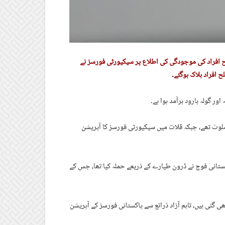
لح افراد کی موجودگی کی اطلاع پر سیکیورٹی فورسز نے
 افراد ہلاک ہوگئے۔
ور گولہ بارود برآمد ہوا ہے۔
ملوث تھے، جبکہ قلات میں سیکیورٹی فورسز کا آپریشن
ستانی فوج نے ڈرون طیارے کے ذریعے حملہ کیا تھا، جس کے
 گئی ہیں، تاہم آزاد ذرائع سے پاکستانی فورسز کے آپریشن