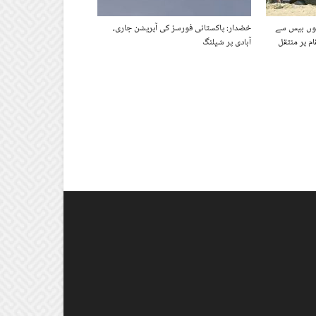
ھوں بیس سے
خضدار: پاکستانی فورسز کی آپریشن جاری،
ام پر منتقل
آبادی پر شیلنگ