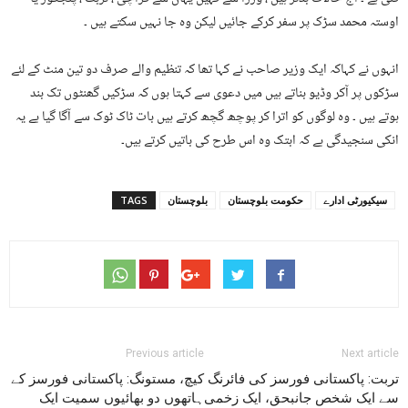
اوستہ محمد سڑک پر سفر کرکے جائیں لیکن وہ جا نہیں سکتے ہیں ۔
انہوں نے کہاکہ ایک وزیر صاحب نے کہا تھا کہ تنظیم والے صرف دو تین منٹ کے لئے
سڑکوں پر آکر وڈیو بناتے ہیں میں دعوی سے کہتا ہوں کہ سڑکیں گھنٹوں تک بند
ہوتے ہیں ۔ وہ لوگوں کو اترا کر پوچھ گچھ کرتے ہیں بات ٹاک ٹوک سے آگا گیا ہے یہ
انکی سنجیدگی ہے کہ ابتک وہ اس طرح کی باتیں کرتے ہیں۔
سیکیورٹی ادارے
حکومت بلوچستان
بلوچستان
TAGS
Previous article
Next article
تربت: پاکستانی فورسز کی فائرنگ
کیچ، مستونگ: پاکستانی فورسز کے
سے ایک شخص جانبحق، ایک زخمی
ہاتھوں دو بھائیوں سمیت ایک