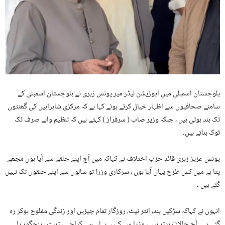
بلوچستان اسمبلی میں اپوزیشن لیڈر میر یونس زہری نے بلوچستان اسمبلی کے
سامنے صحافیوں سے اظہار خیال کرتے ہوئے کہا ہے کہ مرکزی شاہراہیں کی گھنٹوں
تک بند ہوتی ہیں ، جبکہ وزیر صاب ( سرفراز ) کہتے ہیں کہ تنظیم والے صرف ٹک
ٹوک بناتے ہیں۔
یونس عزیز زہری قائد حزب اختلاف نے کہاکہ میں آج اپنے حلقے سے آیا ہوں مجھے
پتا ہے میں کس طرح یہاں آیا ہوں ، سرکاری وزرا تو سالوں سے اپنے حلقوں تک نہیں
گئے ہیں ۔
انہوں نے کہاکہ سڑکیں بند، انٹر نیٹ، روزگار تمام چیزیں اور زندگی مفلوج ہوکر رہ
گئی ہے ۔ آج حالات بدتر ہیں ، وزرا سے کہیں یہاں سے کراچی ، تربت ، پنجگور یا