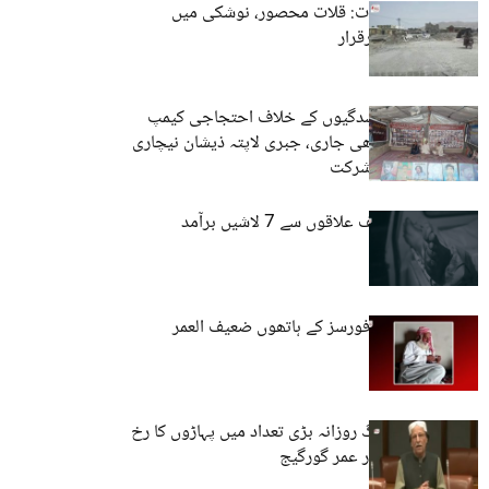
سیکیورٹی خدشات: قلات محصور، نوشکی میں
سخت پابندیاں برقرار
کوئٹہ: جبری گمشدگیوں کے خلاف احتجاجی کیمپ
6312ویں روز بھی جاری، جبری لاپتہ ذیشان نیچاری
کے اہلِ خانہ کی شرکت
بلوچستان: مختلف علاقوں سے 7 لاشیں برآمد
گوادر: پاکستانی فورسز کے ہاتھوں ضعیف العمر
شخص لاپتہ
بلوچستان کے لوگ روزانہ بڑی تعداد میں پہاڑوں کا رخ
کر رہے ہیں۔ سردار عمر گورگیج