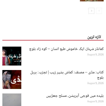
تازہ ترین
کمانڈر شہناز، ایک خاموش طبع انسان – کوہ زاد بلوچ
August 9, 2026
کتاب: مڈی – مصنف: کماش بشیر زیب | تجزیہ: ہربل
بلوچ
August 9, 2026
بلیدہ میں فوجی آپریشن، مسلح جھڑپیں
August 9, 2026