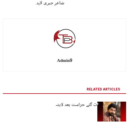
شاعر جبری لاپتہ
Admin9
RELATED ARTICLES
کوئٹہ: نوجوان رات گئے حراست بعد لاپتہ