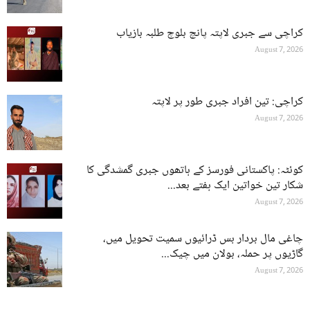
کراچی سے جبری لاپتہ پانچ بلوچ طلبہ بازیاب
August 7, 2026
کراچی: تین افراد جبری طور پر لاپتہ
August 7, 2026
کوئٹہ: پاکستانی فورسز کے ہاتھوں جبری گمشدگی کا
شکار تین خواتین ایک ہفتے بعد...
August 7, 2026
چاغی مال بردار بس ڈرائیوں سمیت تحویل میں،
گاڑیوں پر حملہ، بولان میں چیک...
August 7, 2026