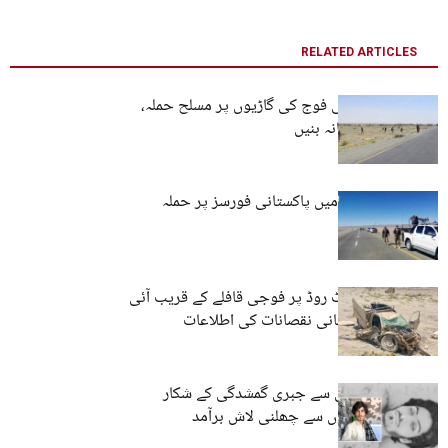
RELATED ARTICLES
پنجگور: پاکستانی فوج کی گاڑیوں پر مسلح حملہ،
بکتر بند بھی نشانہ بنیں
پنجگور: چیدگی میں پاکستانی فورسز پر حملہ
پنجگور: ائیرپورٹ روڈ پر فوجی قافلے کے قریب آئی
ای ڈی دھماکہ، جانی نقصانات کی اطلاعات
پنجگور: ایک سال سے جبری گمشدگی کے شکار
شخص کی گولیوں سے چھلنی لاش برآمد