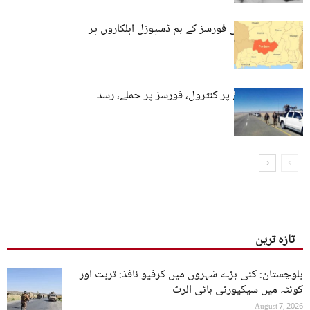
پنجگور: پاکستانی فورسز کے بم ڈسپوزل اہلکاروں پر
دھماکہ
بلوچستان: علاقے پر کنٹرول، فورسز پر حملے، رسد
گاڑی ضبط
تازہ ترین
بلوچستان: کئی بڑے شہروں میں کرفیو نافذ: تربت اور
کوئٹہ میں سیکیورٹی ہائی الرٹ
August 7, 2026