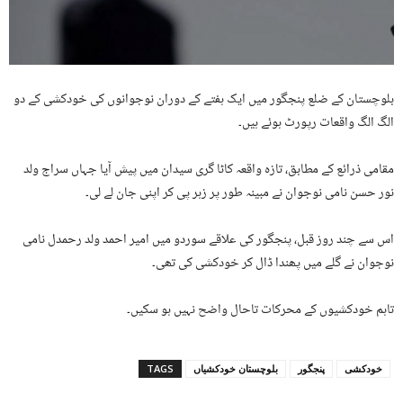
بلوچستان کے ضلع پنجگور میں ایک ہفتے کے دوران نوجوانوں کی خودکشی کے دو
الگ الگ واقعات رپورٹ ہوئے ہیں۔
مقامی ذرائع کے مطابق، تازہ واقعہ کاٹا گری سیدان میں پیش آیا جہاں سراج ولد
نور حسن نامی نوجوان نے مبینہ طور پر زہر پی کر اپنی جان لے لی۔
اس سے چند روز قبل، پنجگور کی علاقے سوردو میں امیر احمد ولد رحمدل نامی
نوجوان نے گلے میں پھندا ڈال کر خودکشی کی تھی۔
تاہم خودکشیوں کے محرکات تاحال واضح نہیں ہو سکیں۔
خودکشی
پنجگور
بلوچستان خودکشیاں
TAGS