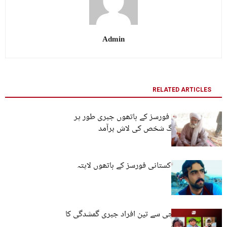
Admin
RELATED ARTICLES
لسبیلہ: پاکستانی فورسز کے ہاتھوں جبری طور پر
لاپتا کیے گئے بزرگ شخص کی لاش برآمد
کوئٹہ: نوجوان پاکستانی فورسز کے ہاتھوں لاپتہ
مستونگ اور کراچی سے تین افراد جبری گمشدگی کا
شکار