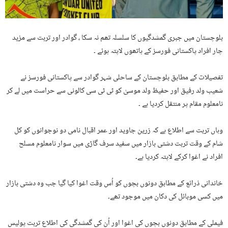
بلوچستان میں جبری گمشدگیوں کا سلسلہ تھم نہ سکا ، گوادر اور تربت سے مزید
چار افراد پاکستانی فورسز کے ہاتھوں لاپتہ ہوئے ۔
تفصیلات کے مطابق بلوچستان کے ساحلی شہر گوادر سے پاکستانی فورسز نے
شعيب ولد رفيق اور حفيظ ولد موسیٰ کو ٹی ٹی سی کالونی سے حراست میں لے کر
نامعلوم مقام پر منتقل کردیا ہے ۔
وہاں تربت سے اطلاع ہے کہ زرین جاوید اور عمر اقبال نامی دو نوجوانوں کو کل
شام کے وقت تربت دشتی بازار میں سفید سرف گاڑی میں سوار نامعلوم مسلح
افراد نے اغوا کرکے لاپتہ کردیا ہے۔
خاندانی ذرائع کے مطابق دونوں بچوں کو اُس وقت اغوا کیا گیا جب وہ دشتی بازار
میں کسی موبائل کی دکان میں موجود تھے۔
فیملی کے مطابق دونوں بچوں کی اغوا اور اُن کی گمشدگی کی اطلاع تربت پولیس