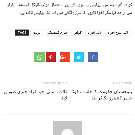
کو دی گئی، بعد میں پولیس نے بچوں کے زیر استعمال موٹرسائیکل کو دشتی بازار
سے برآمد کیا مگر اغوا کاروں کا سراغ لگانے میں اب تک پولیس ناکام ہے۔
لاپتہ بلوچ افراد
لاپتہ افراد
گوادر
جبری گمشدگی
تربت
TAGS
Previous article
Next article
بلوچستان حکومت کا جلسہ، کوئٹہ
قلات، سبی: چھ افراد جبری طور پر
شہر کنٹینرز لگاکر بند
لاپتہ