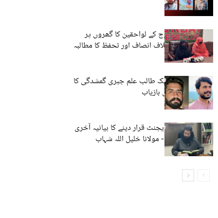
تربت : ظریف بلوچ کے لواحقین کا گھروں پر
کارروائیوں کے خلاف انصاف اور تحفظ کا مطالبہ
حب، مستونگ: ایک طالب علم جبری گمشدگی کا
شکار، ایک شخص بازیاب
بلوچ کو انڈیا کا ایجنٹ قرار دینے کا بیانیہ آخری
سانسیں لے رہا ہے- مولانا خلیل اللہ شہاب