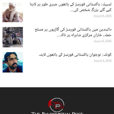
لسبیلہ: پاکستانی فورسز کے ہاتھوں جبری طور پر لاپتا
کیے گئے بزرگ شخص کی...
August 6, 2026
دالبندین میں پاکستانی فورسز کی گاڑیوں پر مسلح
حملہ، خاران مرکزی شاہراہ پر ناکہ...
August 6, 2026
کوئٹہ: نوجوان پاکستانی فورسز کے ہاتھوں لاپتہ
August 6, 2026