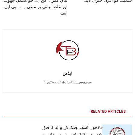
سمیت دو افراد جبری لاپتہ
بیان گمراہ کن ہے جو مکمل جھوٹ
اور غلط بیانی پر مبنی ہے۔ بی ایل
ایف
ایڈمن
http://www.thebalochistanpost.com
RELATED ARTICLES
ڈیتھ اسکواڈ کے ہاتھوں آسمہ جتک کے والد کا قتل
بلوچستان میں جاری جبر کا تسلسل ہے۔ بی وائی سی