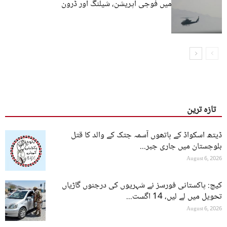
زامران اور بلیدہ میں فوجی آپریشن، شیلنگ اور ڈرون
حملے
تازہ ترین
ڈیتھ اسکواڈ کے ہاتھوں آسمہ جتک کے والد کا قتل
بلوچستان میں جاری جبر...
August 6, 2026
کیچ: پاکستانی فورسز نے شہریوں کی درجنوں گاڑیاں
تحویل میں لے لیں، 14 اگست...
August 6, 2026