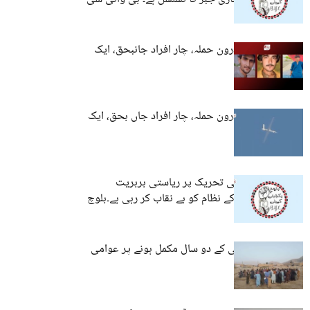
خضدار: گھر پر ڈرون حملہ، چار افراد جانبحق، ایک
زخمی
خضدار: گھر پر ڈرون حملہ، چار افراد جاں بحق، ایک
زخمی
کشمیر میں عوامی تحریک پر ریاستی بربریت
پاکستان کے جبر کے نظام کو بے نقاب کر رہی ہے۔بلوچ
یکجہتی کمیٹی
کوئٹہ: راجی مُچی کے دو سال مکمل ہونے پر عوامی
آگاہی مہم