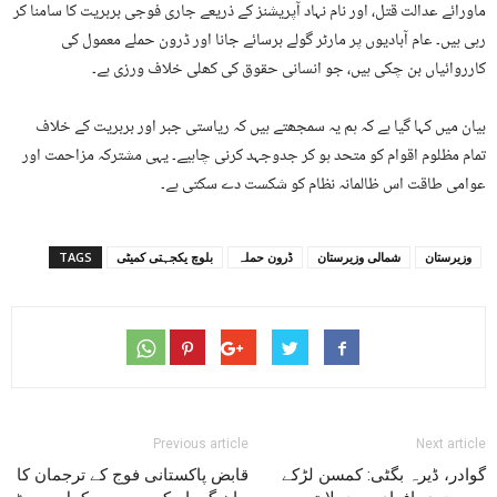
ماورائے عدالت قتل، اور نام نہاد آپریشنز کے ذریعے جاری فوجی بربریت کا سامنا کر
رہی ہیں۔ عام آبادیوں پر مارٹر گولے برسائے جانا اور ڈرون حملے معمول کی
کارروائیاں بن چکی ہیں، جو انسانی حقوق کی کھلی خلاف ورزی ہے۔
بیان میں کہا گیا ہے کہ ہم یہ سمجھتے ہیں کہ ریاستی جبر اور بربریت کے خلاف
تمام مظلوم اقوام کو متحد ہو کر جدوجہد کرنی چاہیے۔ یہی مشترکہ مزاحمت اور
عوامی طاقت اس ظالمانہ نظام کو شکست دے سکتی ہے۔
وزیرستان
شمالی وزیرستان
ڈرون حملہ
بلوچ یکجہتی کمیٹی
TAGS
Previous article
Next article
گوادر، ڈیرہ بگٹی: کمسن لڑکے
قابض پاکستانی فوج کے ترجمان کا