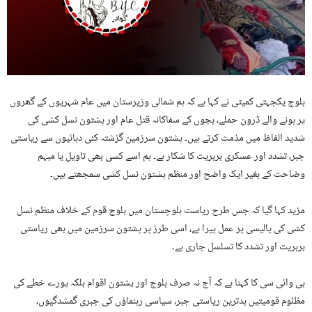
بلوچ یکجہتی کمیٹی نے کہا ہے کہ ہم شمالی وزیرستان میں عام شہریوں کے گھروں
پر ہونے والے ڈرون حملے، بچوں کے سفاکانہ قتل عام اور پشتون نسل کشی کی
شدید الفاظ میں مذمت کرتے ہیں۔ پشتون سرزمین گزشتہ کئی دہائیوں سے ریاستی
جبر، تشدد اور عسکری بربریت کا شکار ہے۔ ہم اسے کسی بھی تاویل یا مبہم
وضاحت کے بغیر ایک واضح اور منظم پشتون نسل کشی سمجھتے ہیں۔
مزید کہا گیا کہ جس طرح ریاست بلوچستان میں بلوچ قوم کے خلاف منظم نسل
کشی کی پالیسی پر عمل پیرا ہے، اسی طرز پر پشتون سرزمین میں بھی ریاستی
بربریت اور تشدد کا تسلسل جاری ہے۔
بی وائی سی کا کہنا ہے کہ آج نہ صرف بلوچ اور پشتون اقوام بلکہ پورے خطے کی
مظلوم قومیتیں بدترین ریاستی جبر، سیاسی رہنماؤں کی جبری گمشدگیوں،