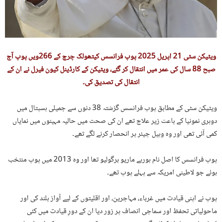
ویٹیکن سٹی 21 اپریل 2025 پوپ فرانسس کیتھولک چرچ کے 266ویں پوپ آج
صبح 88 سال کی عمر میں انتقال کر گئے، ویٹیکن کے کارڈینل کیون فیرل نے ان کے
انتقال کی تصدیق کی۔
ویٹیکن سٹی کے مطابق پوپ فرانسس گزشتہ 38 دنوں سے جمیلی ہسپتال میں
دوہری نمونیا کے باعث زیر علاج تھے ان کی صحت میں حالیہ مہینوں میں نمایاں
کمی آئی تھی اور وہ وہیل چیئر پر انحصار کرنے لگے تھے۔
پوپ فرانسس کا اصل نام ہورہے ماریو برگولیو تھا اور وہ 2013 میں پوپ منتخب
ہوئے جو لاطینی امریکہ سے پہلے پوپ تھے۔
پوپ نے اپنی قیادت میں غرباء، مہاجرین، اور اقلیتوں کے لیے آواز بلند کی اور
ماحولیاتی تحفظ اور سماجی انصاف پر زور دیا ان کے دورِ قیادت میں کئی