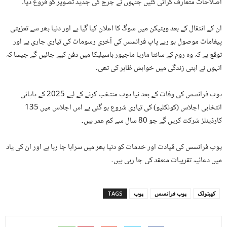
اصلاحات متعارف کرائی گئیں جنہوں نے چرچ کی جدید تصویر کو فروغ دیا۔
ان کے انتقال کے بعد ویٹیکن میں سوگ کا اعلان کیا گیا ہے اور دنیا بھر سے تعزیتی
پیغامات موصول ہو رہے پاپ فرانسس کی آخری رسومات کی تیاری جاری ہے اور
توقع ہے کہ وہ روم کے سانتا ماریا ماجیور باسیلیکا میں دفن کیے جائیں گے جیسا کہ
انہوں نے اپنی زندگی میں خواہش ظاہر کی تھی۔
پوپ فرانسس کی وفات کے بعد نیا پوپ منتخب کرنے کے لیے 2025 کے پاپائی
انتخابی اجلاس (کونکلیو) کی تیاری شروع ہو گئی ہے اس اجلاس میں 135
کارڈینلز شرکت کریں گے جو 80 سال سے کم عمر ہیں۔
پوپ فرانسس کی قیادت اور خدمات کو دنیا بھر میں سراہا جا رہا ہے اور ان کی یاد
میں دعائیہ تقریبات منعقد کی جا رہی ہیں۔
کھیتولک
پوپ فرانسس
پوپ
TAGS