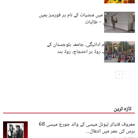
جامعہ بلوچستان میں منشیات کے نام پر فورسز ہمیں
ہراساں کررہے ہیں – طالبات
‎تنخواہوں کی عدم ادائیگی، جامعہ بلوچستان کے
ملازمین کا سریاب روڈ پر احتجاج، روڈ بند
تازہ ترین
معروف فٹبالر لیونل میسی کے والد جورج میسی 68
برس کی عمر میں انتقال...