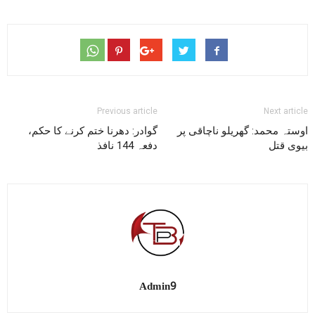
Previous article
Next article
اوستہ محمد: گھریلو ناچاقی پر
گوادر: دھرنا ختم کرنے کا حکم،
بیوی قتل
دفعہ 144 نافذ
Admin9