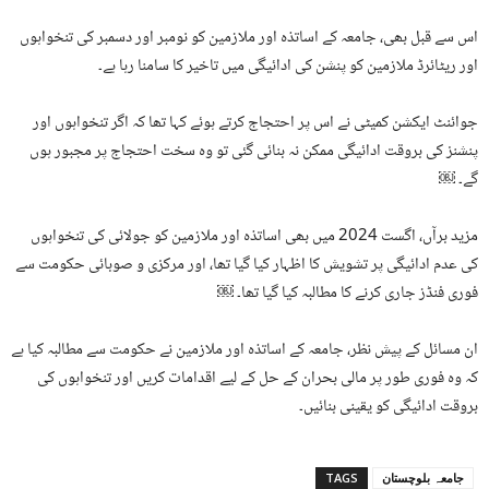
اس سے قبل بھی، جامعہ کے اساتذہ اور ملازمین کو نومبر اور دسمبر کی تنخواہوں
اور ریٹائرڈ ملازمین کو پنشن کی ادائیگی میں تاخیر کا سامنا رہا ہے۔
جوائنٹ ایکشن کمیٹی نے اس پر احتجاج کرتے ہوئے کہا تھا کہ اگر تنخواہوں اور
پنشنز کی بروقت ادائیگی ممکن نہ بنائی گئی تو وہ سخت احتجاج پر مجبور ہوں
گے۔ ￼
مزید برآں، اگست 2024 میں بھی اساتذہ اور ملازمین کو جولائی کی تنخواہوں
کی عدم ادائیگی پر تشویش کا اظہار کیا گیا تھا، اور مرکزی و صوبائی حکومت سے
فوری فنڈز جاری کرنے کا مطالبہ کیا گیا تھا۔ ￼
ان مسائل کے پیش نظر، جامعہ کے اساتذہ اور ملازمین نے حکومت سے مطالبہ کیا ہے
کہ وہ فوری طور پر مالی بحران کے حل کے لیے اقدامات کریں اور تنخواہوں کی
بروقت ادائیگی کو یقینی بنائیں۔
جامعہ بلوچستان
TAGS