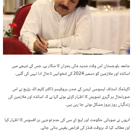
جامعہ بلوچستان اس وقت شدید مالی بحران کا شکار ہے، جس کے نتیجے میں
اساتذہ اور ملازمین کو دسمبر 2024 کی تنخواہیں تاحال ادا نہیں کی گئیں۔
اکیڈمک اسٹاف ایسوسی ایشن کے صدر، پروفیسر ڈاکٹر کلیم اللہ بڑیچ نے اس
صورتحال پر گہری تشویش کا اظہار کرتے ہوئے کہا ہے کہ اساتذہ اور ملازمین کی
زندگیاں روز بروز مشکل ہوتی جا رہی ہیں۔
انہوں نے صوبائی حکومت اور ایچ ای سی کی عدم توجہی پر افسوس کا اظہار کیا
اور مطالبہ کیا کہ بروقت فنڈز کی فراہمی یقینی بنائی جائے۔