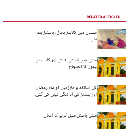
RELATED ARTICLES
کوئٹہ: جامعہ بلوچستان میں کلاسز بحال، ہاسٹلز بند
ہونے پر طلبہ پریشان
بلوچستان یونیورسٹی میں ہاسٹل بندش اور کلئیرنس
پالیسی: طلبہ تنظیموں کا احتجاج
جامعہ بلوچستان کے اساتذہ و ملازمین کو ماہ رمضان
میں بھی تنخواہ اور پنشنز کی ادائیگی نہیں کی گئی۔
اکیڈمک اسٹاف
بلوچستان یونیورسٹی ہاسٹل سیل کرنے کا اعلان،
طلباء میں تشویش