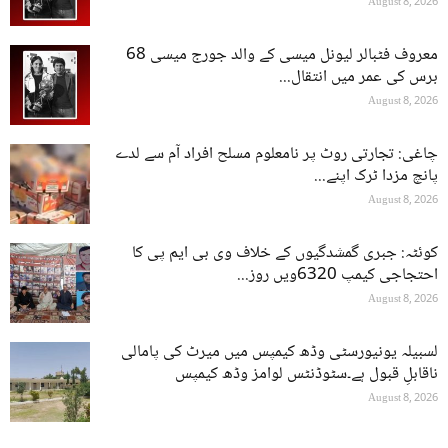
August 8, 2026
معروف فٹبالر لیونل میسی کے والد جورج میسی 68
برس کی عمر میں انتقال...
August 8, 2026
چاغی: تجارتی روٹ پر نامعلوم مسلح افراد آم سے لدے
پانچ مزدا ٹرک اپنے...
August 8, 2026
کوئٹہ: جبری گمشدگیوں کے خلاف وی بی ایم پی کا
احتجاجی کیمپ 6320ویں روز...
August 8, 2026
لسبیلہ یونیورسٹی وڈھ کیمپس میں میرٹ کی پامالی
ناقابلِ قبول ہے۔سٹوڈنٹس لوامز وڈھ کیمپس
August 8, 2026