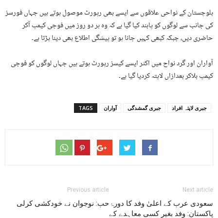
بلوچستان کے نواحی علاقوں سے ایسے بھی رپورٹ موصول ہوتے ہیں جہاں فورسز
کی جانب سے لوگوں کو پابند کیا گیا ہے کہ وہ ہر دو روز میں فوجی کیمپ آکر
حاضری دیں، جبکہ کبھی کہیں جانا ہو تو پیشگی اطلاع بھی دینا پڑتا ہے۔
آواران اور گرد نواح میں اکثر ایسے کیسز رپورٹ ہوتے ہیں جہاں لوگوں کو فوجی
کیمپ بلاکر بعدازاں لاپتہ کردیا گیا ہے۔
جبری لاپتہ افراد
جبری گمشدگی
آواران
TAGS
Previous article
Next article
سعودی عرب کے اعلیٰ وفد کا دورۂ
حب: نوجوان نے خودکشی کرلی
پاکستان: وفد بغیر کسی معاہدے کے