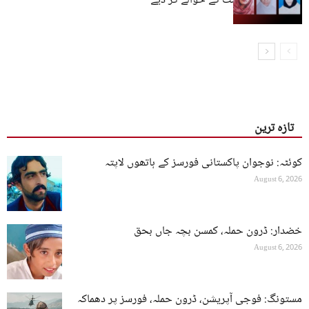
کمیشن اور حکومت کے حوالے کر دیے
تازہ ترین
کوئٹہ: نوجوان پاکستانی فورسز کے ہاتھوں لاپتہ
August 6, 2026
خضدار: ڈرون حملہ، کمسن بچہ جاں بحق
August 6, 2026
مستونگ: فوجی آپریشن، ڈرون حملہ، فورسز پر دھماکہ