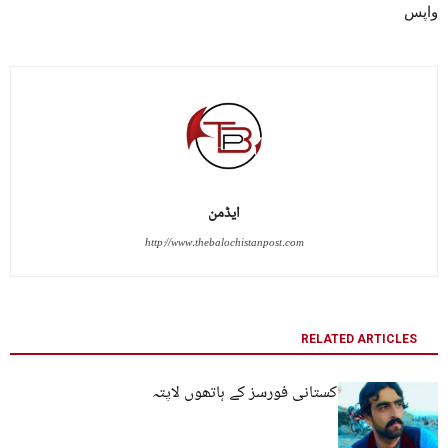
واپس
ایڈمن
http://www.thebalochistanpost.com
RELATED ARTICLES
کوئٹہ: نوجوان پاکستانی فورسز کے ہاتھوں لاپتہ