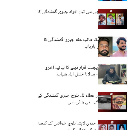
مستونگ اور کراچی سے تین افراد جبری گمشدگی کا
شکار
حب، مستونگ: ایک طالب علم جبری گمشدگی کا
شکار، ایک شخص بازیاب
بلوچ کو انڈیا کا ایجنٹ قرار دینے کا بیانیہ آخری
سانسیں لے رہا ہے- مولانا خلیل اللہ شہاب
سلمان بنگلزئی اور عطاءاللہ بلوچ جبری گمشدگی کے
بعد قتل کر دیے گئے ۔ بی وائی سی
وی بی ایم پی نے جبری لاپتہ بلوچ خواتین کے کیسز