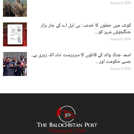
August 6, 2026
کوئٹہ میں حملوں کا خدشہ: بی ایل اے کے چار ہزار
جنگجوؤں شہر کو...
August 6, 2026
اسمہ جتک والد کے قاتلوں کا سرپرست ثناء اللہ زہری ہے،
جسے حکومت اور...
August 5, 2026