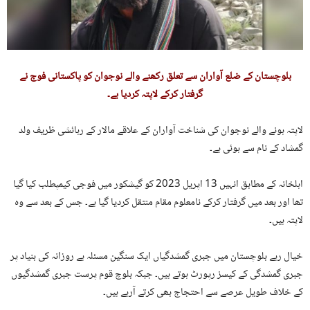
بلوچستان کے ضلع آواران سے تعلق رکھنے والے نوجوان کو پاکستانی فوج نے
گرفتار کرکے لاپتہ کردیا ہے۔
لاپتہ ہونے والے نوجوان کی شناخت آواران کے علاقے مالار کے رہائشی ظریف ولد
گمشاد کے نام سے ہوئی ہے۔
اہلخانہ کے مطابق انہیں 13 اپریل 2023 کو گیشکور میں فوجی کیمپطلب کیا گیا
تھا اور بعد میں گرفتار کرکے نامعلوم مقام منتقل کردیا گیا ہے۔ جس کے بعد سے وہ
لاپتہ ہیں۔
خیال رہے بلوچستان میں جبری گمشدگیاں ایک سنگین مسئلہ ہے روزانہ کی بنیاد پر
جبری گمشدگی کے کیسز رپورٹ ہوتے ہیں۔ جبکہ بلوچ قوم پرست جبری گمشدگیوں
کے خلاف طویل عرصے سے احتجاج بھی کرتے آرہے ہیں۔