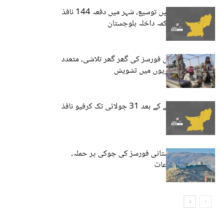
نوشکی: کرفیو میں توسیع، شہر میں دفعہ 144 نافذ
کردیا گیا ہے۔ محکمہ داخلہ بلوچستان
نوشکی: پاکستانی فورسز کی گھر گھر تلاشی، متعدد
افراد گرفتار، شہریوں میں تشویش
نوشکی میں حملے کے بعد 31 جولائی تک کرفیو نافذ
نوشکی میں پاکستانی فورسز کی چوکی پر حملہ،
ہلاکتوں کی اطلاعات