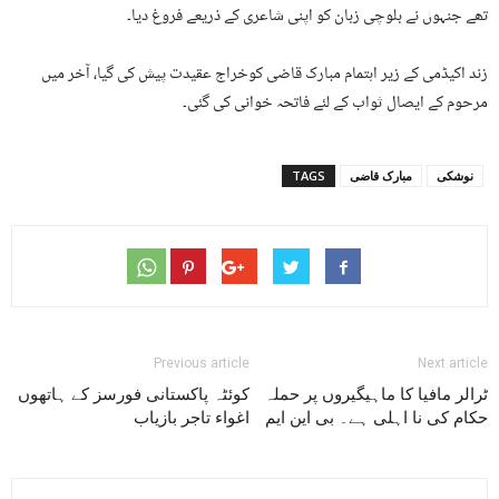
تھے جنہوں نے بلوچی زبان کو اپنی شاعری کے ذریعے فروغ دیا۔
زند اکیڈمی کے زیر اہتمام مبارک قاضی کوخراج عقیدت پیش کی گیا، آخر میں
مرحوم کے ایصال ثواب کے لئے فاتحہ خوانی کی گئی۔
نوشکی
مبارک قاضی
TAGS
Previous article
Next article
ٹرالر مافیا کا ماہیگیروں پر حملہ
کوئٹہ پاکستانی فورسز کے ہاتھوں
حکام کی نا اہلی ہے۔ بی این ایم
اغواء تاجر بازیاب