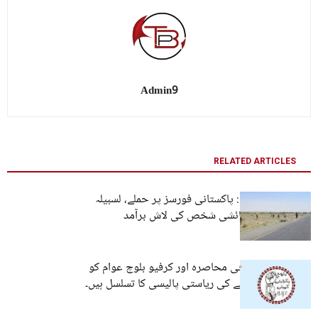
Admin9
RELATED ARTICLES
نوشکی، دالبندین: پاکستانی فورسز پر حملے، لسبیلہ
سے پنجاب کے رہائشی شخص کی لاش برآمد
نوشکی میں فوجی محاصرہ اور کرفیو بلوچ عوام کو
اجتماعی سزا دینے کی ریاستی پالیسی کا تسلسل ہیں۔
بی وائی سی