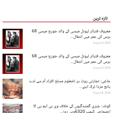
تازہ ترین
معروف فٹبالر لیونل میسی کے والد جورج میسی 68
برس کی عمر میں انتقال...
August 8, 2026
معروف فٹبالر لیونل میسی کے والد جورج میسی 68
برس کی عمر میں انتقال...
August 8, 2026
چاغی: تجارتی روٹ پر نامعلوم مسلح افراد آم سے لدے
پانچ مزدا ٹرک اپنے...
August 8, 2026
کوئٹہ: جبری گمشدگیوں کے خلاف وی بی ایم پی کا
احتجاجی کیمپ 6320ویں روز...