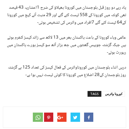
یاد رہے دو روز قبل بلوچستان میں کورونا پھیلاؤ کی شرح 1اعشاریہ 43 فیصد
تھی کوئٹہ میں کورونا کے 558 ٹیسٹ کئے گئے اور 29 مثبت آئے کیچ میں کورونا
کے64 ٹیسٹ کئے گئے 7افراد میں وائرس کی تشخیص ہوئی-
عالمی وباء کورونا کے باعث پاکستان بھر میں 13 لاکھ سے زائد کیسز کنفرم ہوئے
ہیں جبکہ گزشتہ چوبیس گھنٹوں میں چھ ہزار آٹھ سو کیسز پورے پاکستان میں
رپورٹ ہوئے-
دریں اثناء بلوچستان میں کوروناوائرس کے فعال کیسز کی تعداد 125 ہے گزشتہ
روز بلوچستان کے28 اضلاع میں کورونا کا کوئی ٹیسٹ نہیں ہوا ہے-
کورونا وائرس
TAGS