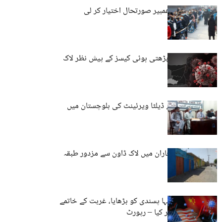
چین: کرونا نے گھمبیر صورتحال اختیار کر لی
کیچ : کورونا کے بڑھتی ہوئی کیسز کے پیش نظر لاک
ڈاؤن کا فیصلہ
کورونا وائرس کے ڈیلٹا ویرئینٹ کی بلوچستان میں
تصدیق
کورونا وائرس: خاران میں لاک ڈاون سے مزدور طبقہ
پریشان
عالمی وباء نے انتہا پسندی کو بڑھایا، غربت کے خاتمے
کی جنگ کو متاثر کیا – رپورٹ