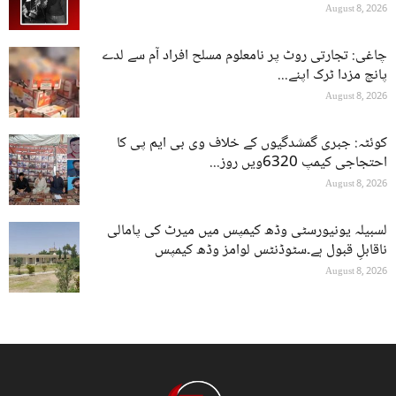
August 8, 2026
چاغی: تجارتی روٹ پر نامعلوم مسلح افراد آم سے لدے
پانچ مزدا ٹرک اپنے...
August 8, 2026
کوئٹہ: جبری گمشدگیوں کے خلاف وی بی ایم پی کا
احتجاجی کیمپ 6320ویں روز...
August 8, 2026
لسبیلہ یونیورسٹی وڈھ کیمپس میں میرٹ کی پامالی
ناقابلِ قبول ہے۔سٹوڈنٹس لوامز وڈھ کیمپس
August 8, 2026