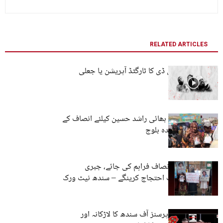
RELATED ARTICLES
پاکستانی سی ٹی ڈی کا ٹارگٹڈ آپریشن یا جعلی
مقابلے؟
دو سال سے لاپتہ بھائی راشد حسین کیلئے انصاف کے
منتظر ہیں – فریدہ بلوچ
راشد حسین کو انصاف فراہم کی جائے، جبری
گمشدگی کیخلاف احتجاج کرینگے – سندھ نیٹ ورک
وائس فار مسنگ پرسنز آف سندھ کا لاڑکانہ اور