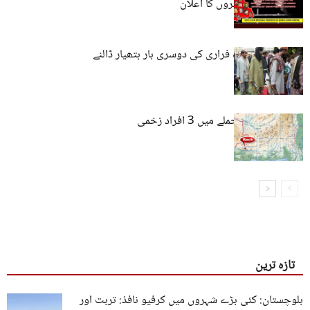
کراچی میں مظاہروں کا اعلان
مبینہ سرنڈر شدہ فراری کی دوسری بار ہتھیار ڈالنے
کی تقریب۔
کیچ : دستی بم حملے میں 3 افراد زخمی
تازہ ترین
بلوچستان: کئی بڑے شہروں میں کرفیو نافذ: تربت اور