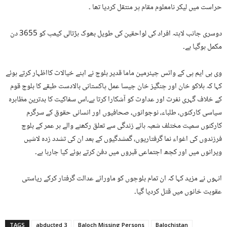
حراست میں لیکر نامعلوم مقام پر منتقل کردیا تھا ۔
دوسری جانب لاپتہ افراد کی لواحقین کی طویل بھوک ہڑتالی کیمپ کو 3655 دن
مکمل ہوگیا ہے۔
وی بی ایم پی کے وائس چیئرمین ماما قدیر بلوچ نے اپنے خیالات کااظہار کرتے ہوئے
کہا کہ ہلاکو خان اور چنگیز خان جیسا عمل پاکستانی بالادست طبقے کا بلوچ قوم
کے خلاف گہری نفرت اور عداوت کو آشکارا کرتا ہے،اس سفاکیت کا بدترین مظاہرہ
سیاسی کارکنوں، طلباء، نوجوانوں، صحافیوں اور انسانی حقوق کے سرگرم
کارکنوں سمیت مختلف شعبہ ہائے زندگی سے تعلق رکھنے والے ہر عمر کے بلوچ
فرزندوں کی اغواء نما گرفتاریوں، گمشدگیوں کے بعد ان کی تشدد زدہ لاشیں
ویرانوں میں اور کچھ اجتماعی قبروں میں دفن کرتے ہوئے کیا جارہا ہے۔
انہوں نے مزید کہا کہ ان تمام بلوچوں کو ماورائے عدالت گرفتار کرکے ریاستی
عقوبت خانوں میں قتل کردیا گیا۔
TAGS
3 abducted
Baloch Missing Persons
Balochistan