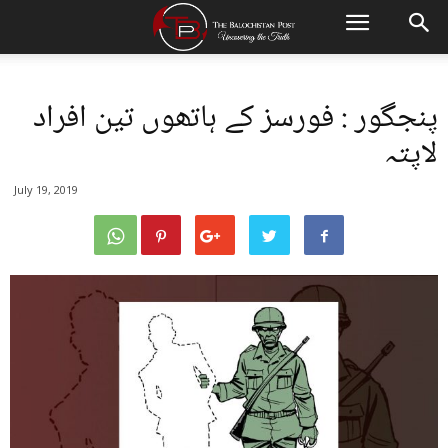
پنجگور : فورسز کے ہاتھوں تین افراد
لاپتہ
July 19, 2019