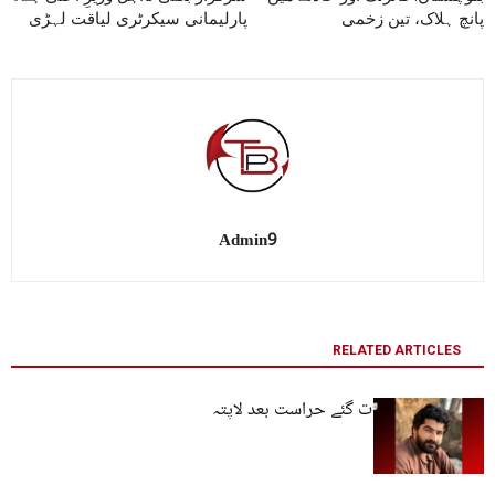
پانچ ہلاک، تین زخمی
پارلیمانی سیکرٹری لیاقت لہڑی
Admin9
RELATED ARTICLES
کوئٹہ: نوجوان رات گئے حراست بعد لاپتہ