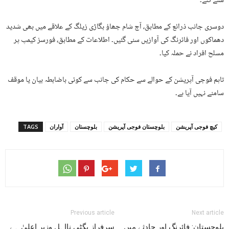
سنے گئے۔
دوسری جانب ذرائع کے مطابق، آج شام جھاؤ بگاڑی زیلگ کے علاقے میں بھی شدید
دھماکوں اور فائرنگ کی آوازیں سنی گئیں۔ اطلاعات کے مطابق، فورسز کیمپ پر
مسلح افراد نے حملہ کیا۔
تاہم فوجی آپریشن کے حوالے سے حکام کی جانب سے کوئی باضابطہ بیان یا موقف
سامنے نہیں آیا ہے۔
کیچ فوجی آپریشن
بلوچستان فوجی آپریشن
بلوچستان
آواران
TAGS
Previous article
Next article
بلوچستان: فائرنگ اور حادثے میں
سرفراز بگٹی نااہل وزیرِ اعلیٰ ہے۔