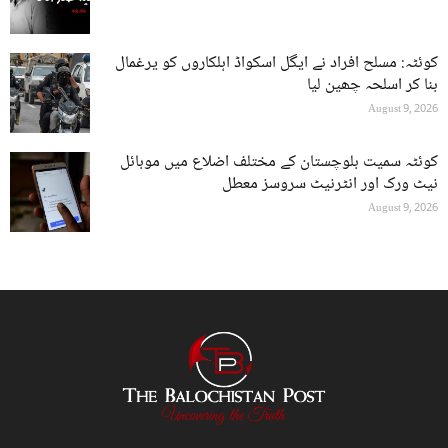
کوئٹہ: مسلح افراد نے ایگل اسکواڈ اہلکاروں کو یرغمال
بنا کر اسلحہ چھین لیا
August 9, 2026
کوئٹہ سمیت بلوچستان کے مختلف اضلاع میں موبائل
نیٹ ورک اور انٹرنیٹ سروسز معطل
August 9, 2026