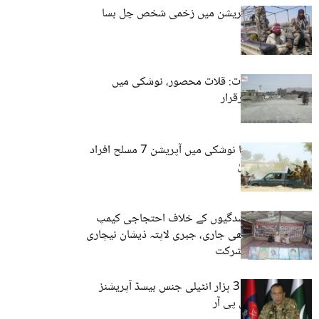
شاہرگ: فوجی آپریشن میں زخمی شخص چل بسا
سیکیورٹی خدشات: قلات محصور، نوشکی میں
سخت پابندیاں برقرار
آئی ایس پی آر کا نوشکی میں آپریشن 7 مسلح افراد
کو مارنے کا دعویٰ
کوئٹہ: جبری گمشدگیوں کے خلاف احتجاجی کیمپ
6312ویں روز بھی جاری، جبری لاپتہ ذیشان نیچاری
کے اہلِ خانہ کی شرکت
بلوچستان میں 31 ہزار انٹیلی جنس بیسڈ آپریشنز
کیے گئے۔آئی ایس پی آر