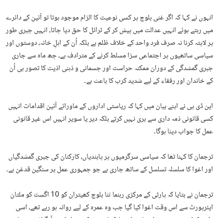
انہوں نے کہا کہ اگر غنی بلوچ پر کسی نوعیت کا الزام موجود ہوتا تو آئین کے دائرے
میں رہتے ہوئے انہیں عدالت میں پیش کر کے ٹرائل کا حق دیا جاتا، انہیں جبری طور
پر لاپتہ کرنا نہ صرف فرد واحد کے خلاف ظلم ہے بلکہ اُن کے اہلِ خانہ، دوستوں اور
سیاسی ساتھیوں پر اجتماعی سزا مسلط کرنے کے مترادف ہے، چھ ماہ سے جاری
جبری گمشدگی کے دوران ممکنہ حراست اور جسمانی و ذہنی اذیت کا تصور ہی اُن
کے خاندان اور رفقاء کے لیے شدید کرب کا باعث ہے۔
این ڈی پی نے اپنے بیان میں کہا کہ ریاستی اداروں کے ماورائے آئین اقدامات انہیں
کسی قانونی ذمہ داری سے بری نہیں کرتے بلکہ دیر یا سویر انہیں اس غیر قانونی
عمل کا جواب دینا ہوگا۔
ترجمان کا کہنا تھا کہ سیاسی سرگرمیوں پر پابندیاں، کارکنان کی جبری گمشدگیاں
اور اغوا کا سلسلہ تسلسل کے ساتھ جاری ہے جو جمہوری عمل پر سنگین قدغن ہے۔
ترجمان نے بتایا کہ پارٹی کے مرکزی رہنما ثنا بلوچ کھیتران کو 10 اگست کو ملتان
ایئرپورٹ سے اس وقت اغوا کیا گیا جب وہ عمرہ کے لیے روانہ ہو رہے تھے، اسی