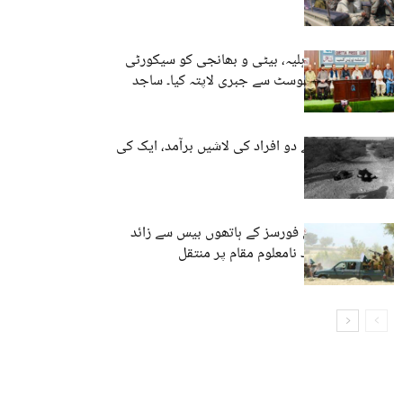
پارٹی رہنماء کے اہلیہ، بیٹی و بھانجی کو سیکورٹی
فورسز نے چیک پوسٹ سے جبری لاپتہ کیا۔ ساجد
ترین ایڈوکیٹ
آواران: مشکے سے دو افراد کی لاشیں برآمد، ایک کی
شناخت ہوگئی
منگچر: پاکستانی فورسز کے ہاتھوں بیس سے زائد
افراد حراست بعد نامعلوم مقام پر منتقل