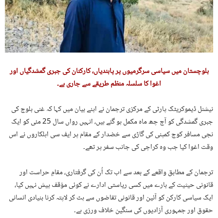
بلوچستان میں سیاسی سرگرمیوں پر پابندیاں، کارکنان کی جبری گمشدگیاں اور
اغوا کا سلسلہ منظم طریقے سے جاری ہے۔
نیشنل ڈیموکریٹک پارٹی کے مرکزی ترجمان نے اپنے بیان میں کہا کہ غنی بلوچ کی
جبری گمشدگی کو آج چھ ماہ مکمل ہو گئے ہیں، انہیں رواں سال 25 مئی کو ایک
نجی مسافر کوچ کمپنی کی گاڑی سے خضدار کے مقام پر ایف سی اہلکاروں نے اس
وقت اغوا کیا جب وہ کراچی کی جانب سفر پر تھے۔
ترجمان کے مطابق واقعے کے بعد سے اب تک اُن کی گرفتاری، مقامِ حراست اور
قانونی حیثیت کے بارے میں کسی ریاستی ادارے نے کوئی مؤقف پیش نہیں کیا،
ایک سیاسی کارکن کو آئین اور قانونی تقاضوں سے ہٹ کر لاپتہ کرنا بنیادی انسانی
حقوق اور جمہوری آزادیوں کی سنگین خلاف ورزی ہے۔