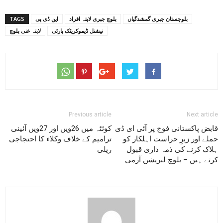
بلوچستان جبری گمشدگیاں
بلوچ جبری لاپتہ افراد
این ڈی پی
TAGS
نیشنل ڈیموکریٹک پارٹی
لاپتہ غنی بلوچ
Previous article
Next article
قابض پاکستانی فوج پر آئی ای ڈی
کوئٹہ میں 26ویں اور 27ویں آئینی
حملے اور زیرِ حراست اہلکار کو
ترامیم کے خلاف وکلاء کا احتجاجی
ہلاک کرنے کی ذمہ داری قبول
ریلی
کرتے ہیں – بلوچ لبریشن آرمی