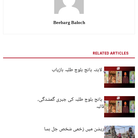
Beebarg Baloch
RELATED ARTICLES
کراچی سے جبری لاپتہ پانچ بلوچ طلبہ بازیاب
جامعہ کراچی کے پانچ بلوچ طلبہ کی جبری گمشدگی،
فوری رہائی کا مطالبہ
شاہرگ: فوجی آپریشن میں زخمی شخص چل بسا