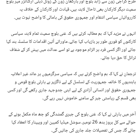
طرح کراچی زون سے زاہد بلوچ اور بارکھان زون کے زونل ڈپٹی آرگنائزر میر بلوچ
سمیت دیگر کارکنان بھی تاحال لاپتہ ہیں، قیادت اور کارکنان کے خلاف یہ
کارروائیاں سیاسی انتقام اور جمہوری حقوق کی پامالی کا واضح ثبوت ہیں۔
انہوں نے مزید کہا کہ ہم مطالبہ کرتے ہیں کہ غنی بلوچ سمیت تمام لاپتہ سیاسی
کارکنوں کو فوری طور پر بازیاب کیا جائے، ماورائے آئین اقدامات کا سلسلہ بند کیا
جائے اور اگر کسی فرد پر الزام موجود ہے تو اسے عدالت میں پیش کر کے شفاف
ٹرائل کا حق دیا جائے۔
ترجمان نے کہا کہ ہم واضح کرتے ہیں کہ سیاسی سرگرمیوں پر عائد غیر اعلانیہ
پابندیوں کا خاتمہ جمہوریت کے تسلسل کے لیے ناگزیر ہے پارٹی بلوچ قومی و
جمہوری حقوق اور انسانی آزادی کے لیے اپنی جدوجہد جاری رکھے گی اور کسی
بھی قسم کے ریاستی جبر کے سامنے خاموش نہیں رہے گی۔
آخر میں پارٹی نے کہا کہ غنی بلوچ کی جبری گمشدگی کو چھ ماہ مکمل ہونے کے
حوالے سے کل بروز بدھ 26 نومبر، سوشل میڈیا کمپین اور ویبینار کا انعقاد کیا
جائے گا، جس کی تفصیلات جلد جاری کی جائیں گی۔