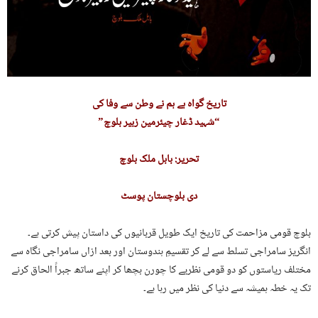
تاریخ گواہ ہے ہم نے وطن سے وفا کی
“شہید ڈغار چیئرمین زبیر بلوچ”
تحریر: بابل ملک بلوچ
دی بلوچستان پوسٹ
بلوچ قومی مزاحمت کی تاریخ ایک طویل قربانیوں کی داستان پیش کرتی ہے۔
انگریز سامراجی تسلط سے لے کر تقسیمِ ہندوستان اور بعد ازاں سامراجی نگاہ سے
مختلف ریاستوں کو دو قومی نظریے کا چورن بچھا کر اپنے ساتھ جبراً الحاق کرنے
تک یہ خطہ ہمیشہ سے دنیا کی نظر میں رہا ہے۔