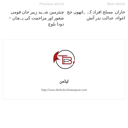
Previous article
Next article
خاران: مسلح افراد کے ہاتھوں جج
چیئرمین شہید زبیر جان قومی
اغواء، عدالت نذر آتش
شعور اور مزاحمت کی پہچان –
دودا بلوچ
ایڈمن
http://www.thebalochistanpost.com