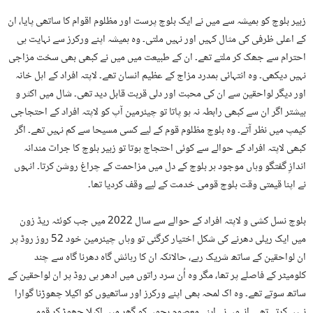
زبیر بلوچ کو ہمیشہ سے میں نے ایک بلوچ پرست اور مظلوم اقوام کا ساتھی پایا، ان
کے اعلی ظرفی کی مثال کہیں اور نہیں ملتی۔ وہ ہمیشہ اپنے ورکرز سے نہایت ہی
احترام سے جھک کر ملتے تھے۔ ان کے طبیعت میں میں نے کبھی بھی سخت مزاجی
نہیں دیکھی۔ وہ انتہائی ہمدرد مزاج کے عظیم انسان تھے۔ لاپتہ افراد کے اہل خانہ
اور دیگر لواحقین سے ان کی محبت اور دلی قربت قابل دید تھی۔ شال میں اکثر و
بیشتر اگر ان سے کبھی رابطہ نہ ہو پاتا تو چیئرمین آپ کو لاپتہ افراد کے احتجاجی
کیمپ میں نظر آتے۔ وہ بلوچ مظلوم قوم کے لیے کسی مسیحا سے کم نہیں تھے۔ اگر
کبھی لاپتہ افراد کے حوالے سے کوئی احتجاج ہوتا تو زبیر بلوچ کا جرات مندانہ
اندازِ گفتگو وہاں موجود ہر بلوچ کے دل میں مزاحمت کے چراغ روشن کرتا۔ انہوں
نے اپنا قیمتی وقت بلوچ قومی خدمت کے لیے وقف کردیا تھا۔
بلوچ نسل کشی و لاپتہ افراد کے حوالے سے سال 2022 میں جب کوئٹہ ریڈ زون
میں ایک ریلی دھرنے کی شکل اختیار کرگئی تو وہاں چیئرمین خود 52 روز روڈ پر
ان لواحقین کے ساتھ شریک رہے، حالانکہ ان کا رہائش گاہ دھرنا گاہ سے چند
کلومیٹر کے فاصلے پر تھا، مگر وہ اُن سرد راتوں میں ادھر ہی روڈ پر ان لواحقین کے
ساتھ سوتے تھے۔ وہ اک لمحہ بھی اپنے ورکرز اور ساتھیوں کو اکیلا چھوڑنا گوارا
نہیں کرتے تھے۔ انہوں نے اپنے معصوم بچوں کو گھر میں اکیلا چھوڑ کر قومی