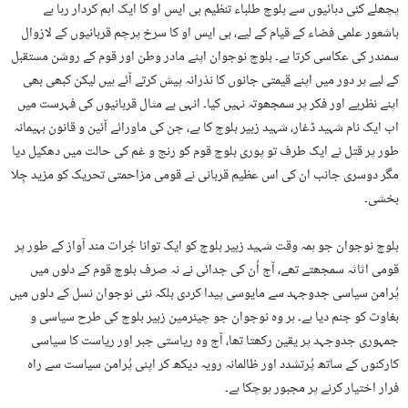
پچھلے کئی دہائیوں سے بلوچ طلباء تنظیم بی ایس او کا ایک اہم کردار رہا ہے
باشعور علمی فضاء کے قیام کے لیے، بی ایس او کا سرخ پرچم قربانیوں کے لازوال
سمندر کی عکاسی کرتا ہے۔ بلوچ نوجوان اپنے مادر وطن اور قوم کے روشن مستقبل
کے لیے ہر دور میں اپنے قیمتی جانوں کا نذرانہ پیش کرتے آئے ہیں لیکن کبھی بھی
اپنے نظریے اور فکر پر سمجھوتہ نہیں کیا۔ انہی بے مثال قربانیوں کی فہرست میں
اب ایک نام شہید ڈغار، شہید زبیر بلوچ کا ہے، جن کی ماورائے آئین و قانون بہیمانہ
طور پر قتل نے ایک طرف تو پوری بلوچ قوم کو رنج و غم کی حالت میں دھکیل دیا
مگر دوسری جانب ان کی اس عظیم قربانی نے قومی مزاحمتی تحریک کو مزید جِلا
بخشی۔
بلوچ نوجوان جو ہمہ وقت شہید زبیر بلوچ کو ایک توانا جُرات مند آواز کے طور پر
قومی اثاثہ سمجھتے تھے، آج اُن کی جدائی نے نہ صرف بلوچ قوم کے دلوں میں
پُرامن سیاسی جدوجہد سے مایوسی پیدا کردی بلکہ نئی نوجوان نسل کے دلوں میں
بغاوت کو جنم دیا ہے۔ ہر وہ نوجوان جو چیئرمین زبیر بلوچ کی طرح سیاسی و
جمہوری جدوجہد پر یقین رکھتا تھا، آج وہ ریاستی جبر اور ریاست کا سیاسی
کارکنوں کے ساتھ پُرتشدد اور ظالمانہ رویہ دیکھ کر اپنی پُرامن سیاست سے راہ
فرار اختیار کرنے پر مجبور ہوچکا ہے۔