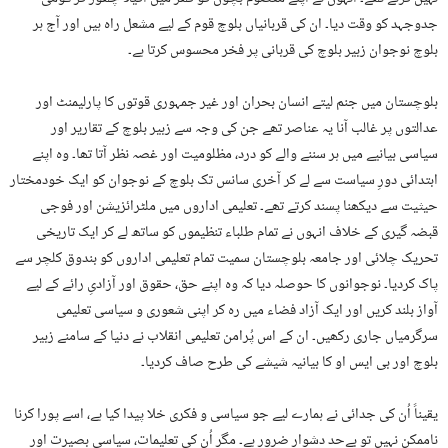
جدوجہد کو وقت دیا۔ ان کی قربانیاں بلوچ قوم کے لیے مشعل راہ ہیں اور آج ہر
بلوچ نوجوان زبیر بلوچ کی قربانی پر فخر محسوس کرتا ہے۔
بلوچستان میں جنم لیتے انسان بحران اور غیر جمہوری قوتوں کا پارلیمنٹ اور
عدالتوں پر غالب آنا یہ عناصر تھے جن کی وجہ سے زبیر بلوچ کے تقاریر اور
سیاسی بیانیے میں ہر سننے والے کو درد، مظلومیت اور غصہ نظر آتا تھا۔ وہ اپنے
ابتدائی دورِ سیاست سے لے کر آخری سانس تک بلوچ کے نوجوان کو ایک خودمختار
حیثیت سے دیکھنا پسند کرتے تھے۔ تعلیمی اداروں میں ملٹرائزیشن اور فوجی
قبضہ گیری کے خلاف انہوں نے تمام طلباء تنظیموں کو ساتھ لے کر ایک تاریخی
تحریک چلائی اور جامعہ بلوچستان سمیت تمام تعلیمی اداروں کو بندوق کلچر سے
پاک کردیا۔ نوجوانوں کا حوصلہ دیا کہ وہ اپنے حق، حقوق اور آزادیِ رائے کے لیے
آواز بلند کریں اور ایک آزاد فضاء میں رہ کر اپنی شعوری و سیاسی تعلیمی
سرگرمیاں جاری رکھیں۔ ان کے اس پُرامن تعلیمی انقلاب نے دنیا کے سامنے زبیر
بلوچ اور بی ایس او کا بیانیہ شیشے کی طرح صاف کردیا۔
یقیناً اُن کی جدائی نے ہمارے لیے جو سیاسی و فکری خلا پیدا کیا ہے، اسے پورا کرنا
ناممکن نہیں تو بےحد دشوار ضرور ہے۔ مگر اُن کی تعلیمات، سیاسی بصیرت اور