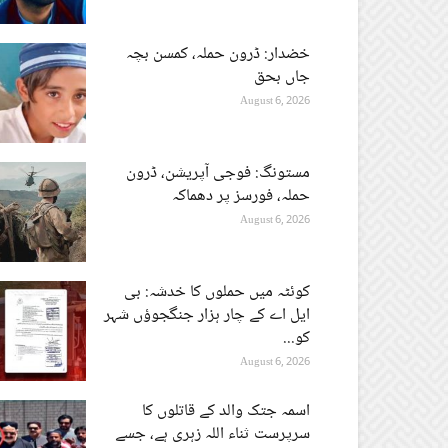
خضدار: ڈرون حملہ، کمسن بچہ
جاں بحق
August 6, 2026
مستونگ: فوجی آپریشن، ڈرون
حملہ، فورسز پر دھماکہ
August 6, 2026
کوئٹہ میں حملوں کا خدشہ: بی
ایل اے کے چار ہزار جنگجوؤں شہر
کو...
August 6, 2026
اسمہ جتک والد کے قاتلوں کا
سرپرست ثناء اللہ زہری ہے، جسے