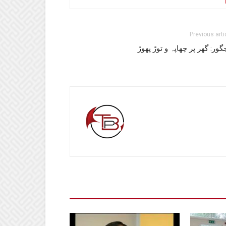
Previous arti
گور: گھر پر چھاپہ و توڑ پھوڑ