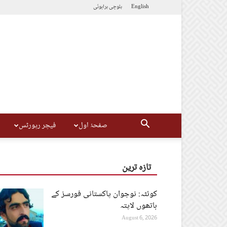
English
بلوچی
براہوئی
صفحۂ اول
فیچر رپورٹس
تازہ ترین
کوئٹہ: نوجوان پاکستانی فورسز کے
ہاتھوں لاپتہ
August 6, 2026