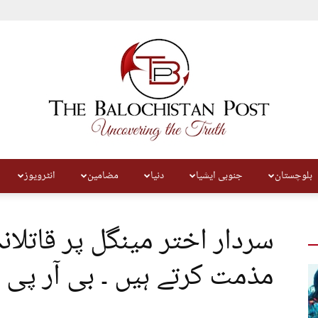
بلوچستان
جنوبی ایشیا
دنیا
مضامین
انٹرویوز
The
سردار اختر مینگل پر قاتلا
مذمت کرتے ہیں ۔ بی آر پی
Balochistan