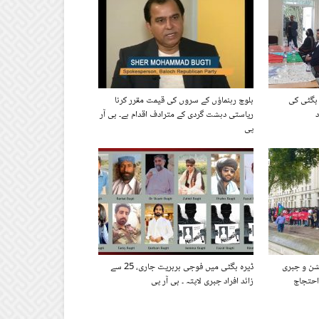
 بگٹی کی
بلوچ رہنماؤں کے سروں کی قیمت مقرر کرنا
د
ریاستی دہشت گردی کے مترادف اقدام ہے۔ بی آر
پی
شن و جبری
ڈیرہ بگٹی میں فوجی بربریت جاری، 25 سے
احتجاج
زائد افراد جبری لاپتہ ۔ بی آر پی