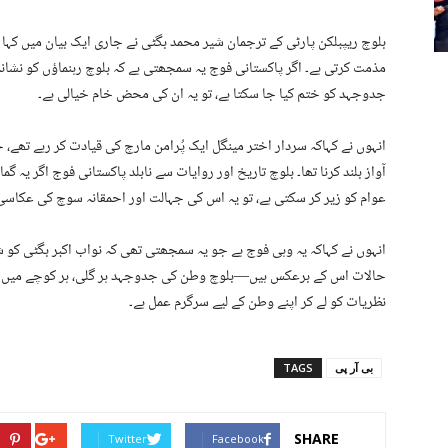
بلوچ ریپبلکن پارٹی کے ترجمان شیر محمد بگٹی نے جاری ایک بیان میں کہا ہ
مذمت کرتی ہے۔ اگر پاکستانی فوج یہ سمجھتی ہے کہ بلوچ رہنماؤں کو نشانہ 
جدوجہد کو ختم کیا جا سکتا ہے، تو یہ ان کی محض خام خیالی ہے۔
انہوں نے کہاکہ سردار اختر مینگل ایک پُرامن مارچ کی قیادت کر رہے تھ
آواز بلند کرنا تھا۔ بلوچ تاریخ اور روایات سے نابلد پاکستانی فوج اگر یہ گ
عوام کو زیر کر سکتی ہے، تو یہ اس کی جہالت اور احمقانہ سوچ کی عکاسی 
انہوں نے کہاکہ یہ وہی فوج ہے جو یہ سمجھتی تھی کہ نواب اکبر بگٹی کو ش
حالات اس کے برعکس ہیں—بلوچ وطن کی جدوجہد ہر گلی، ہر کوچے میں پہن
نظریات کو لے کر اپنے وطن کے لیے سرگرم عمل ہے۔
بی آر پی
TAGS
SHARE
Twitter
Facebook