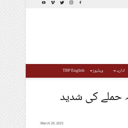
اداریہ
ویڈیوز
TBP English
نہ حملے کی شدید
March 29, 2025