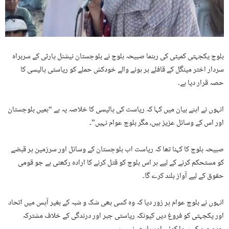
بلوچ یکجہتی کمیٹی کی رہنما صبیحہ بلوچ نے بلوچستان نیشنل پارٹی کے سربراہ
سردار اختر مینگل کے قافلے پر ہونے والے خودکش حملے کو ریاستی پالیسی کا
حصہ قرار دیا ہے۔
انہوں نے اپنے بیان میں کہا کہ ریاست کی پالیسی کا خلاصہ یہ ہے “ہمیں بلوچستان
اور اس کے وسائل عزیز ہیں، مگر بلوچ عوام نہیں”۔
صبیحہ بلوچ کا کہنا تھا کہ ریاست اب بلوچستان کے وسائل اور سرزمین پر قبضے
کو مستحکم کرنے کے لیے ہر اس بلوچ کو قتل کرنے کا ارادہ رکھتی ہے جو قومی
حقوق کے لیے آواز بلند کرے گا۔
انہوں نے بلوچ عوام پر زور دیا کہ وہ کسی بھی شک و شبہ کے بغیر آپس میں اتحاد
اور یکجہتی کو فروغ دیں کیونکہ ریاستی جبر اور درندگی کے خلاف مشترکہ