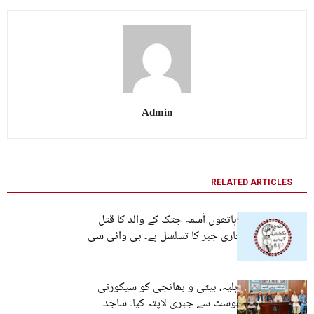
Admin
RELATED ARTICLES
ڈیتھ اسکواڈ کے ہاتھوں آسمہ جتک کے والد کا قتل
بلوچستان میں جاری جبر کا تسلسل ہے۔ بی وائی سی
پارٹی رہنماء کے اہلیہ، بیٹی و بھانجی کو سیکورٹی
فورسز نے چیک پوسٹ سے جبری لاپتہ کیا۔ ساجد