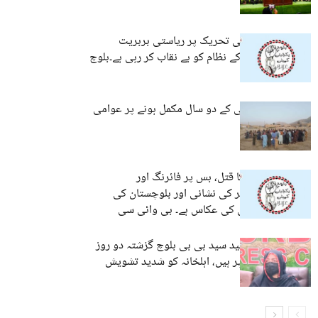
ترین ایڈوکیٹ
کشمیر میں عوامی تحریک پر ریاستی بربریت
پاکستان کے جبر کے نظام کو بے نقاب کر رہی ہے۔بلوچ
یکجہتی کمیٹی
کوئٹہ: راجی مُچی کے دو سال مکمل ہونے پر عوامی
آگاہی مہم
جج عبدالحکیم کا قتل، بس پر فائرنگ اور
کرفیو،بدترین جبر کی نشانی اور بلوچستان کی
حقیقی صورتحال کی عکاس ہے۔ بی وائی سی
تربت:جیل میں قید سید بی بی بلوچ گزشتہ دو روز
سے بھوک ہڑتال پر ہیں، اہلخانہ کو شدید تشویش