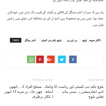
جدوجہد کے سوا کوئی اور راستہ نہیں ہے۔
یاد رہے کہ سردار اختر مینگل کے قافلے پر کوئٹہ کے قریب لک پاس میں خودکش
حملہ ہوا، جس میں وہ محفوظ رہے، تاہم ان کے دو محافظ اس حملے میں زخمی
ہوئے ہیں۔
ڈاکٹر صبیحہ بلوچ
بی این پی
بلوچ یکجہتی کمیٹی
اختر مینگل
TAGS
Previous article
Next article
بلوچ یکجہتی کمیٹی اور ریاست کا
واشک : مسلح افراد کے ہاتھوں
ڈس انفارمیشن پہ مبنی بیانیہ ۔
اسلحہ چھن جانے پر مزید 13 لیویز
ثقلین بلوچ
اہلکار برطرف