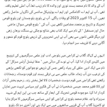
آپ کے والد کا نام محمد پسند نوری اور والدہ کا نام زینب تھا۔آپ اعلی تعلیم یافتہ
تھے ، آپ نے ایم اے اکنامکس اور ایم اے پولیٹیکل سائنس کی ڈگریاں حاصل رکھی
تھیں۔ آپ 15 اکتوبر 2023 کو وفات پاگئے۔ آپ نے بلوچ، بلوچستان اور بلوچ قومی
تحریک و تاریخ پر متعدد مضامین لکھے ہیں۔ آپ کی ’ بلوچ قومی سوال: ماضی
حال اور مستقبل ‘ کے نام سے ایک کتاب بھی شائع ہوچکی ہے۔سنگت برھان زھی
اور دیگر قلمی ناموں سے بھی آپ نے اپنی تحریروں کے ذریعے بلوچ قوم کو شعور و
آگاہی دینے کا فریضہ سر انجام دیا۔
انہوں نے کہاکہ گلاب نے کراچی میں بلوچی ادب اور علمی سرگرمیوں کی ترویج
میں کلیدی کردار ادا کیا۔ آپ نے نوے کی دہائٛی میں ’ عنقا نیشنل آرٹس سرکل‘ کے
نام سے ایک ادبی حلقے کی بنیاد رکھی جس کے ذریعے نوجوانوں کو لکھنے پڑھنے
کی ترغیب دی۔آپ زمانہ طالب علمی سے ہی ترقی پسند اور قوم دوستانہ رجحانات
رکھتے تھے۔کراچی میں قوم دوست شخصیات لالا لعل بخش رند ، رحیم بخش آزات
اور لالا فقیر محمد جیسی شخصیات نے آپ کی فکری اور سیاسی تربیت میں نمایاں
کردار ادا کیا۔ موجودہ قومی تحریک کی ابھار کے ساتھ جب بی این ایم کے شہید
سربراہ واجہ غلام محمد بلوچ نے کراچی کو اپنی سیاسی سرگرمیوں کا مرکز بنایا
تو کامریڈ گلاب آپ کے قریبی ساتھیوں میں سے ایک بنے اور آخری دم تک بلوچ