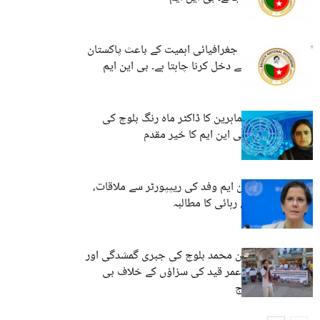
گوادر جیمڑی کی جغرافیائی اہمیت کے باعث پاکستان
مقامی آبادی کو بے دخل کرنا چاہتا ہے۔ بی این ایم
اقوام متحدہ کے ماہرین کا ڈاکٹر ماہ رنگ بلوچ کی
سزا کی مذمت، بی این ایم کا خیر مقدم
جنیوا میں بی این ایم وفد کی ریپپورٹر سے ملاقات،
ماہ رنگ بلوچ کی رہائی کا مطالبہ
جرمنی: ڈاکٹر دین محمد بلوچ کی جبری گمشدگی اور
بلوچ رہنماؤں کو عمر قید کی سزاؤں کے خلاف بی
این ایم کا احتجاج