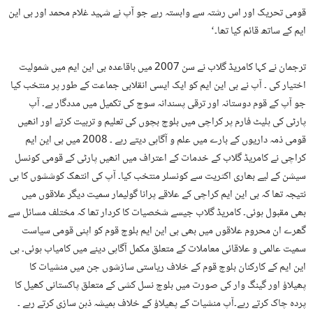
قومی تحریک اور اس رشتہ سے وابستہ رہے جو آپ نے شہید غلام محمد اور بی این
ایم کے ساتھ قائم کیا تھا۔‘
ترجمان نے کہا کامریڈ گلاب نے سن 2007 میں باقاعدہ بی این ایم میں شمولیت
اختیار کی ۔ آپ نے بی این ایم کو ایک ایسی انقلابی جماعت کے طور پر منتخب کیا
جو آپ کے قوم دوستانہ اور ترقی پسندانہ سوچ کی تکمیل میں مددگار ہے۔ آپ
پارٹی کی ہلیٹ فارم پر کراچی میں بلوچ بچوں کی تعلیم و تربیت کرتے اور انھیں
قومی ذمہ داریوں کے بارے میں علم و آگاہی دیتے رہے ۔ 2008 میں بی این ایم
کراچی نے کامریڈ گلاب کے خدمات کے اعتراف میں انھیں پارٹی کے قومی کونسل
سیشن کے لیے بھاری اکثریت سے کونسلر منتخب کیا۔ آپ کی انتھک کوششوں کا ہی
نتیجہ تھا کہ بی این ایم کراچی کے علاقے پرانا گولیمار سمیت دیگر علاقوں میں
بھی مقبول ہوئی۔ کامریڈ گلاب جیسے شخصیات کا کردار تھا کہ مختلف مسائل سے
گھرے ان محروم علاقوں میں بھی بی این ایم بلوچ قوم کو اپنی قومی سیاست
سمیت عالمی و علاقائی معاملات کے متعلق مکمل آگاہی دینے میں کامیاب ہوئی۔ بی
این ایم کے کارکنان بلوچ قوم کے خلاف ریاستی سازشوں جن میں منشیات کا
پھیلاؤ اور گینگ وار کی صورت میں بلوچ نسل کشی کے متعلق پاکستانی کھیل کا
پردہ چاک کرتے رہے۔آپ منشیات کے پھیلاؤ کے خلاف ہمیشہ ذہن سازی کرتے رہے ۔