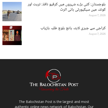
بلوچستان: کئی بڑے شہروں میں کرفیو نافذ: تربت اور
کوئٹہ میں سیکیورٹی ہائی الرٹ
August 7, 2026
کراچی سے جبری لاپتہ پانچ بلوچ طلبہ بازیاب
August 7, 2026
The Balochistan Post is the largest and most
authentic online news network of Balochistan. Our