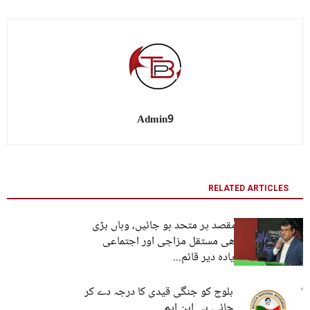
Admin9
RELATED ARTICLES
جہاں عوام ایک مقصد پر متحد ہو جائیں، وہاں بڑی
سے بڑی رکاوٹ بھی مستقل مزاجی اور اجتماعی
قوت کے سامنے زیادہ دیر قائم...
استاد واحد کمبر بلوچ کو جنگی قیدی کا درجہ دے کر
منظرِ عام پر لایا جائے۔ بی این ایم