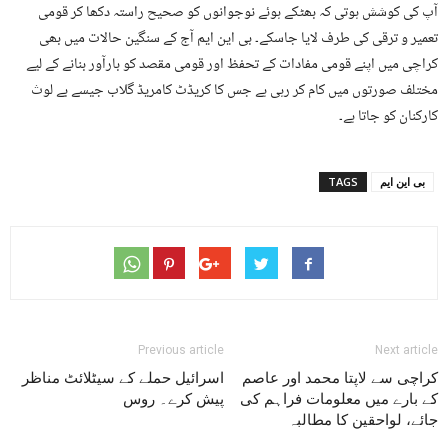
آپ کی کوشش ہوتی کہ بھٹکے ہوئے نوجوانوں کو صحیح راستہ دکھا کر قومی
تعمیر و ترقی کی طرف لایا جاسکے۔ بی این ایم آج کے سنگین حالات میں بھی
کراچی میں اپنے قومی مفادات کے تحفظ اور قومی مقصد کو بارآور بنانے کے لیے
مختلف صورتوں میں کام کر رہی ہے جس کا کریڈٹ کامریڈ گلاب جیسے بے لوث
کارکنان کو جاتا ہے۔
بی این ایم
TAGS
Previous article
Next article
کراچی سے لاپتا محمد اور عاصم
اسرائیل حملے کے سیٹلائٹ مناظر
کے بارے میں معلومات فراہم کی
پیش کرے۔ روس
جائے، لواحقین کا مطالبہ