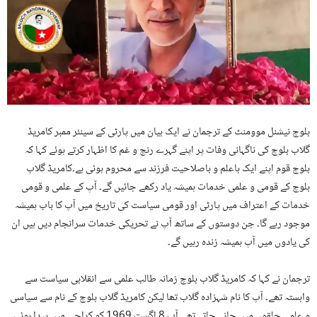
بلوچ نیشنل موومنٹ کے ترجمان نے ایک بیان میں پارٹی کے سینئر ممبر کامریڈ
گلاب بلوچ کی ناگہانی وفات پر اپنے گہرے رنج و غم کا اظہار کرتے ہوئے کہا کہ
بلوچ قوم اپنے ایک باعلم و باصلاحیت فرزند سے محروم ہوئی ہے۔کامریڈ گلاب
بلوچ کے قومی و علمی خدمات ہمیشہ یاد رکھے جائیں گے۔ آپ کے علمی و قومی
خدمات کے اعتراف میں پارٹی اور قومی سیاست کی تاریخ میں آپ کا باب ہمیشہ
موجود رہے گا۔ جن دوستوں کے ساتھ آپ نے تحریکی خدمات سرانجام دیں ہیں ان
کی یادوں میں آپ ہمیشہ زندہ رہیں گے۔
ترجمان نے کہا کہ کامریڈ گلاب بلوچ زمانہ طالب علمی سے انقلابی سیاست سے
وابستہ تھے۔ آپ کا نام شہزادہ گلاب تھا لیکن کامریڈ گلاب بلوچ کے نام سے سیاسی
و علمی حلقوں میں جانے جاتے تھے۔آپ 8 اگست 1969 کو کراچی میں پیدا ہوئے،