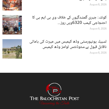
August 8, 2026
کوئٹہ: جبری گمشدگیوں کے خلاف وی بی ایم پی کا
احتجاجی کیمپ 6320ویں روز...
August 8, 2026
لسبیلہ یونیورسٹی وڈھ کیمپس میں میرٹ کی پامالی
ناقابلِ قبول ہے۔سٹوڈنٹس لوامز وڈھ کیمپس
August 8, 2026