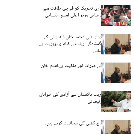
بلوچستان میں جاری تحریک کو فوجی طاقت سے
کچلنا ممکن نہیں۔ سابق وزیر اعلی اسلم رئیسانی
توتک آپریشن: سردار علی محمد خان قلندرانی کے
بیٹوں کی جبری گمشدگی ریاستی ظلم و بربریت ہے
– نواب اسلم رئیسانی
گوادر بلوچ قوم کی میراث اور ملکیت ہے۔اسلم خان
رئیسانی
بلوچ قوم کی اکثریت پاکستان سے آزادی کی خواہاں
ہے – نواب اسلم رئیسانی
بلوچستان میں فوج کشی کی مخالفت کرتے ہیں۔
اسلم رئیسانی