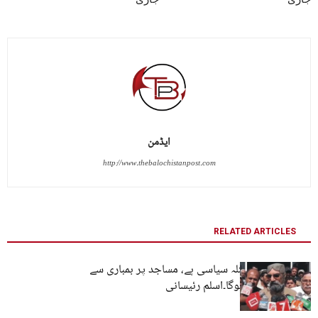
ایڈمن
http://www.thebalochistanpost.com
RELATED ARTICLES
بلوچستان کا مسئلہ سیاسی ہے، مساجد پر بمباری سے
مسئلہ حل نہیں ہوگا۔اسلم رئیسانی