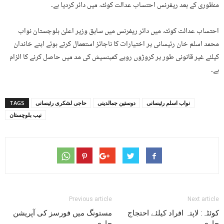
منظوری کے بعد ریفرنس احتساب عدالت کوئٹہ میں دائر کردیا ہے۔
احتساب عدالت کوئٹہ میں دائر ریفرنس میں سابق وزیر اعلیٰ بلوچستان نواب
محمد اسلم خان رئیسانی پر اختیارات کا ناجائز استعمال کرتے ہوئے اپنے خاندان
کیلئے غیر قانونی طور پر کروڑوں روپے کمپنسیش کی مد میں حاصل کرنے کا الزام
ہے۔
نواب اسلم رئیسانی
دوستین جمالدینی
حاجی لشکری رئیسانی
TAGS
نیب بلوچستان
Previous article
Next article
کوئٹہ: لاپتہ افراد کیلئے احتجاج
مستونگ میں فورسز کی آپریشن
جاری
جاری