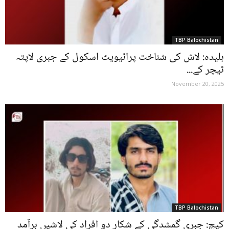
TBP Balochistan
بلیدہ: لاش کی شناخت پرائیویٹ اسکول کے جبری لاپتہ
ٹیچر کے...
November 20, 2025
TBP Balochistan
کیچ: جبری گمشدگی کے شکار دو افراد کی لاشیں برآمد