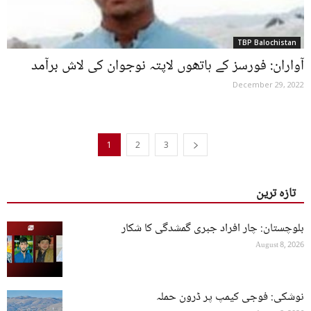
TBP Balochistan
آواران: فورسز کے ہاتھوں لاپتہ نوجوان کی لاش برآمد
December 29, 2022
1
2
3
تازہ ترین
بلوچستان: چار افراد جبری گمشدگی کا شکار
August 8, 2026
نوشکی: فوجی کیمپ پر ڈرون حملہ