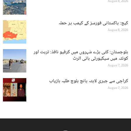
August 8, 2026
کیچ: پاکستانی فورسز کے کیمپ پر حملہ
August 8, 2026
بلوچستان: کئی بڑے شہروں میں کرفیو نافذ: تربت اور
کوئٹہ میں سیکیورٹی ہائی الرٹ
August 7, 2026
کراچی سے جبری لاپتہ پانچ بلوچ طلبہ بازیاب
August 7, 2026