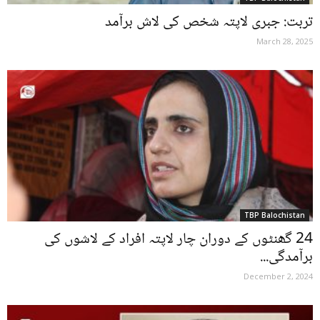
تربت: جبری لاپتہ شخص کی لاش برآمد
March 28, 2025
TBP Balochistan
24 گھنٹوں کے دوران چار لاپتہ افراد کے لاشوں کی
برآمدگی...
December 2, 2024