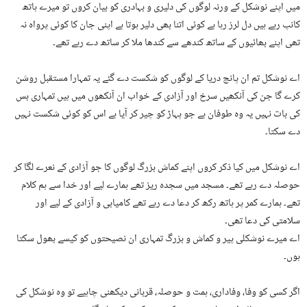
میں اپنے نوشکل کے ورنہ لوگوں کی دلیری و بہادری کو بیان کروں تو میرے ہاتھ
کانپ رہے ہیں دل لرز رہا ہے کوئی اتنا بھی دلیر ہوتا ہے اپنی جان کا کوئی پرواہ نہ
تھی اپنے بھائیوں کے ساتھ کندھے سے کندھا ملا کر ساتھ دے رہے تھے۔
اے نوشکل تم ان پانچ دریا کے لوگوں کو شکست دے گئے یہ تمہارا مستقبل روشن
کرے گا جن کی آنکھیں سرخ اور آزادی کے خواب ان آنکھوں میں ہیں تمہاری بس
کی بات نہیں یہ وہ طوفان ہے جو پہاڑ کو چیر کر آیا ہے اس کو کوئی شکست نہیں
دے سکتا۔
اے نوشکل میں کیا ذکر کروں اپنے کماش بزرگ لوگوں کا جو آزادی کے نعرے لگا کر
حوصلہ دے رہے تھے۔ مسجد میں سجدہ ریز تھے ہمارے لیے اور خدا سے ہم کلام
تھے۔ ہمارے کمر پر ہاتھ رکھ کر دعا دے رہے تھے کامیابی و آزادی کے لیے اور
سلامتی کی دعا تھی۔
اے میرے نوشکلی پیر و کماش و بزرگ تمہاری ان نصیحتوں کو کیسے بھول سکتا
ہوں۔
اگر کسی کو وفا، وفاداری، ہمت و حوصلہ، قربانی دیکھنی چاہیے تو وہ نوشکل کی