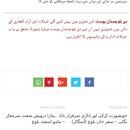
سرزمین پر جائے اور وہاں سے بہت کچھ سیکھنے کو ملے گا۔
دی بلوچستان پوسٹ
: اس تحریر میں پیش کیئے گئے خیالات اور آراء لکھاری کے
ذاتی ہیں، ضروری نہیں ان سے دی بلوچستان پوسٹ میڈیا نیٹورک متفق ہے یا یہ
خیالات ادارے کے پالیسیوں کا اظہار ہیں۔
Previous article
Next article
خوبصورت لڑکی اور اناڑی سرفراز
بابا، ہمارا درویش صفت سرمچار
بگٹی – سفر خان بلوچ (آسگال)
– مامو اسفند بلوچ