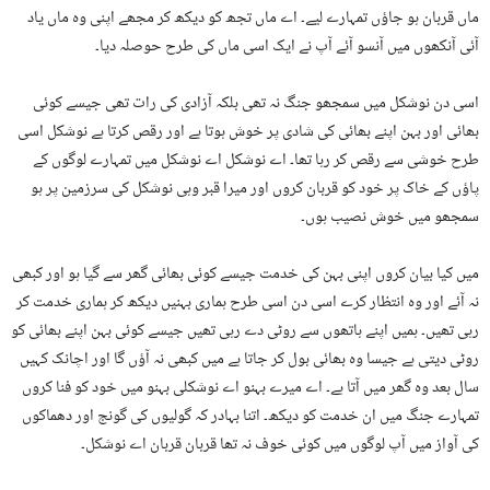
ماں قربان ہو جاؤں تمہارے لیے۔ اے ماں تجھ کو دیکھ کر مجھے اپنی وہ ماں یاد
آئی آنکھوں میں آنسو آئے آپ نے ایک اسی ماں کی طرح حوصلہ دیا۔
اسی دن نوشکل میں سمجھو جنگ نہ تھی بلکہ آزادی کی رات تھی جیسے کوئی
بھائی اور بہن اپنے بھائی کی شادی پر خوش ہوتا ہے اور رقص کرتا ہے نوشکل اسی
طرح خوشی سے رقص کر رہا تھا۔ اے نوشکل اے نوشکل میں تمہارے لوگوں کے
پاؤں کے خاک پر خود کو قربان کروں اور میرا قبر وہی نوشکل کی سرزمین پر ہو
سمجھو میں خوش نصیب ہوں۔
میں کیا بیان کروں اپنی بہن کی خدمت جیسے کوئی بھائی گھر سے گیا ہو اور کبھی
نہ آئے اور وہ انتظار کرے اسی دن اسی طرح ہماری بہنیں دیکھ کر ہماری خدمت کر
رہی تھیں۔ ہمیں اپنے ہاتھوں سے روٹی دے رہی تھیں جیسے کوئی بہن اپنے بھائی کو
روٹی دیتی ہے جیسا وہ بھائی بول کر جاتا ہے میں کبھی نہ آؤں گا اور اچانک کہیں
سال بعد وہ گھر میں آتا ہے۔ اے میرے بہنو اے نوشکلی بہنو میں خود کو فنا کروں
تمہارے جنگ میں ان خدمت کو دیکھ۔ اتنا بہادر کہ گولیوں کی گونج اور دھماکوں
کی آواز میں آپ لوگوں میں کوئی خوف نہ تھا قربان قربان اے نوشکل۔