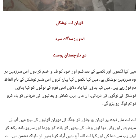
قربان اے نوشکل
تحریر: سنگت سید
دی بلوچستان پوسٹ
میں کیا لکھوں اور لکھنے کے بعد قلم اور خود کو فنا و ختم کر دوں اس سرزمین پر
وہ سرزمین نوشکل ہے۔ میں کیا لکھوں کیا بیان کروں اس شہر نوشکل کے نام الفاظ
دم توڑ رہے ہیں۔ میں کیا بتاؤں کیا یاد دلاؤں اپنی قوم کے لوگوں کو کیا بتاؤں
نوشکل کے لوگوں کی قربانی۔ ان ماں، بہن، کماش و بھائیوں کی قربانی کو یاد کرو
تو تم لوگ رو پڑو گے۔
اے اے ماں تجھ پر قربان ہو جاؤں تو جنگ کے دوران گولیوں کے بیچ میں آپ نے
مرہم پٹی اور پانی دیا اپنے وطن کے بیٹوں کو ہاتھ کو چوما اور سر پر ہاتھ رکھ کر
اپنے رب سے دعا کی اور کہا اے اللہ آج ہمیں آزاد کرنا ہمیں ان ناپاک دشمن سے۔ اے