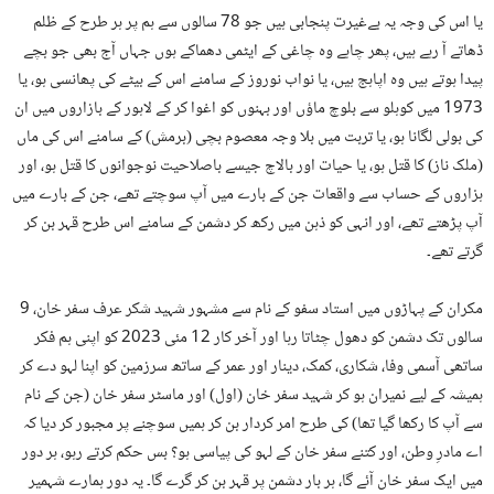
یا اس کی وجہ یہ بےغیرت پنجابی ہیں جو 78 سالوں سے ہم پر ہر طرح کے ظلم
ڈھاتے آ رہے ہیں، پھر چاہے وہ چاغی کے ایٹمی دھماکے ہوں جہاں آج بھی جو بچے
پیدا ہوتے ہیں وہ اپاہج ہیں، یا نواب نوروز کے سامنے اس کے بیٹے کی پھانسی ہو، یا
1973 میں کوہلو سے بلوچ ماؤں اور بہنوں کو اغوا کر کے لاہور کے بازاروں میں ان
کی بولی لگانا ہو، یا تربت میں بلا وجہ معصوم بچی (برمش) کے سامنے اس کی ماں
(ملک ناز) کا قتل ہو، یا حیات اور بالاچ جیسے باصلاحیت نوجوانوں کا قتل ہو، اور
ہزاروں کے حساب سے واقعات جن کے بارے میں آپ سوچتے تھے، جن کے بارے میں
آپ پڑھتے تھے، اور انہی کو ذہن میں رکھ کر دشمن کے سامنے اس طرح قہر بن کر
گرتے تھے۔
مکران کے پہاڑوں میں استاد سفو کے نام سے مشہور شہید شکر عرف سفر خان، 9
سالوں تک دشمن کو دھول چٹاتا رہا اور آخر کار 12 مئی 2023 کو اپنی ہم فکر
ساتھی آسمی وفا، شکاری، کمک، دینار اور عمر کے ساتھ سرزمین کو اپنا لہو دے کر
ہمیشہ کے لیے نمیران ہو کر شہید سفر خان (اول) اور ماسٹر سفر خان (جن کے نام
سے آپ کا رکھا گیا تھا) کی طرح امر کردار بن کر ہمیں سوچنے پر مجبور کر دیا کہ
اے مادرِ وطن، اور کتنے سفر خان کے لہو کی پیاسی ہو؟ بس حکم کرتے رہو، ہر دور
میں ایک سفر خان آئے گا، ہر بار دشمن پر قہر بن کر گرے گا۔ یہ دور ہمارے شہمیر