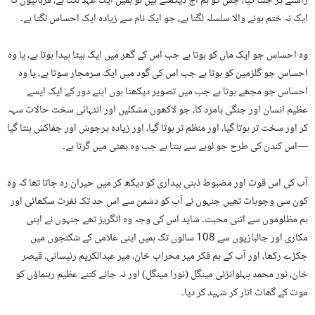
راستے پر چلتا گیا، جس کو ہم آج دیکھتے ہیں تو ہمیں ایک عہد لگتا ہے، قربانیوں کا
ایک نہ ختم ہونے والا سلسلہ لگتا ہے، جو ایک نام سے زیادہ ایک احساس لگتا ہے۔
وہ احساس جو ایک ماں کو ہوتا ہے جب اس کے گھر میں ایک بیٹا پیدا ہوتا ہے، یا وہ
احساس جو گلزمین کو ہوتا ہے جب اس کی گود میں ایک سرمچار سوتا ہے، یا وہ
احساس جو مجھے ہوتا ہے جب میں تصویر دیکھتا ہوں اپنے دور کے ایک ایسے
عظیم انسان اور جنگی بامرد کا، جو لاکھوں مشکلیں اور انتہائی سخت حالات سہہ
کر اور سخت تر ہوتا گیا، اور منظم تر ہوتا گیا، اور زیادہ پرجوش اور جفاکش بنتا گیا
—اس کندن کی طرح جو لوہے سے بنتا ہے جب وہ بھٹی میں گرتا ہے۔
آپ کی اس قوت اور مضبوط ذہنی بیداری کو دیکھ کر میں حیران رہ جاتا تھا کہ وہ
کون سی وجوہات تھیں جنہوں نے آپ کو دشمن سے اس حد تک نفرت سکھائی اور
ہم مظلوموں سے اتنی محبت۔ شاید اس کی وجہ وہ انگریز تھے جنہوں نے اپنی
مکاری اور چالبازیوں سے 108 سالوں تک ہمیں اپنی غلامی کے شکنجوں میں
جکڑے رکھا، اور آپ کے ہم فکر میر محراب خان، میر عبدالکریم رئیسانی، قیصر
خان، نور محمد پہلوانزئی مینگل (نورا مینگل) اور نہ جانے کتنے عظیم رہنماؤں کو
موت کے گھاٹ اتار کر شہید کر دیا۔