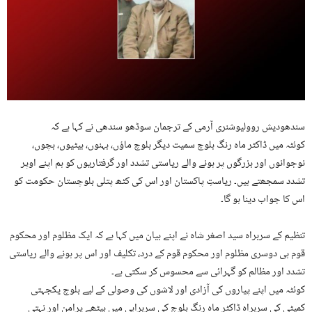
سندھودیش روولیوشنری آرمی کے ترجمان سوڈھو سندھی نے کہا ہے کہ
کوئٹہ میں ڈاکٹر ماہ رنگ بلوچ سمیت دیگر بلوچ ماؤں، بہنوں، بیٹیوں، بچوں،
نوجوانوں اور بزرگوں پر ہونے والے ریاستی تشدد اور گرفتاریوں کو ہم اپنے اوپر
تشدد سمجھتے ہیں۔ ریاستِ پاکستان اور اس کی کٹھ پتلی بلوچستان حکومت کو
اس کا جواب دینا ہو گا۔
تنظیم کے سربراہ سید اصغر شاہ نے اپنے بیان میں کہا ہے کہ ایک مظلوم اور محکوم
قوم ہی دوسری مظلوم اور محکوم قوم کے درد، تکلیف اور اس پر ہونے والے ریاستی
تشدد اور مظالم کو گہرائی سے محسوس کر سکتی ہے۔
کوئٹہ میں اپنے پیاروں کی آزادی اور لاشوں کی وصولی کے لیے بلوچ یکجہتی
کمیٹی کی سربراہ ڈاکٹر ماہ رنگ بلوچ کی سربراہی میں بیٹھے پرامن اور نہتی