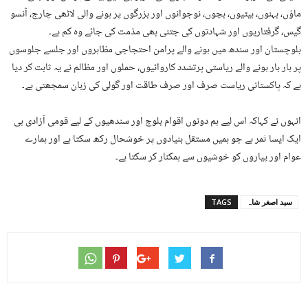
ماؤں، بہنوں، بیٹیوں، بچوں، نوجوانوں اور بزرگوں پر ہونے والی لاٹھی چارج، آنسو
گیس، گرفتاریوں اور شہادتوں کی جتنی بھی مذمت کی جائے وہ کم ہے۔
بلوچستان اور سندھ میں ہونے والے پرامن احتجاجی مظاہروں اور جلسے جلوسوں
پر بار بار ہونے والے ریاستی پرتشدد کاروائیوں، حملوں اور مظالم نے یہ ثابت کر دیا
ہے کہ پاکستانی ریاست صرف اور صرف طاقت اور گولی کی زبان سمجھتی ہے۔
انہوں نے کہاکہ اس لیے ہم دونوں اقوام بلوچ اور سندھیوں کے لیے قومی آزادی ہی
ایک ایسا ثمر ہے جو ہمیں مستقل بنیادوں پر خوشحال رکھ سکتا ہے اور ہمارے
عوام اور پیاروں کو خوشیوں سے ہمکنار کر سکتا ہے۔
سید اصغر شاہ
TAGS