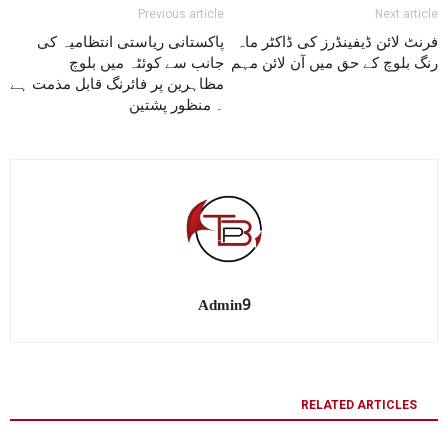
Previous article
Next article
فرنٹ لائن ڈیفینڈرز کی ڈاکٹر ماہ
پاکستانی ریاستی انتظامیہ کی
رنگ بلوچ کے حق میں آن لائن مہم
جانب سے کوئٹہ میں بلوچ
مظاہرین پر فائرنگ قابل مذمت ہے
۔ منظور پشتین
Admin9
RELATED ARTICLES