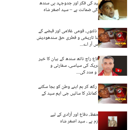
سائیں جی ایم سید کی فکر اور جدوجہد ہی سندھ
کی بقا اور آزادی کی ضمانت ہے – سید اصغر شاہ
پاکستان فوج کی ذلتوں، قومی غلامی اور قبضے کے
خلاف لڑیں اور اپنا تاریخی و فطری حق سندھودیش
حاصل کریں – ایس آر اے...
بھارت کے وزیر دفاع راج ناتھ سندھ کے بیان کا خیر
مقدم – سندھ تحریک کی سیاسی، سفارتی و
مزاحمتی حمایت و مدد کی...
جنگ آزادی جاری رکھ کر ہم اپنے وطن کو بچا سکتے
ہیں – ایس آر اے کمانڈر کا سائیں جی ایم سید کے
برسی...
سندھ وطن کے تحفظ، دفاع اور آزادی کے لیے
مزاحمتی جنگ لازم ہے ۔ سید اصغر شاہ