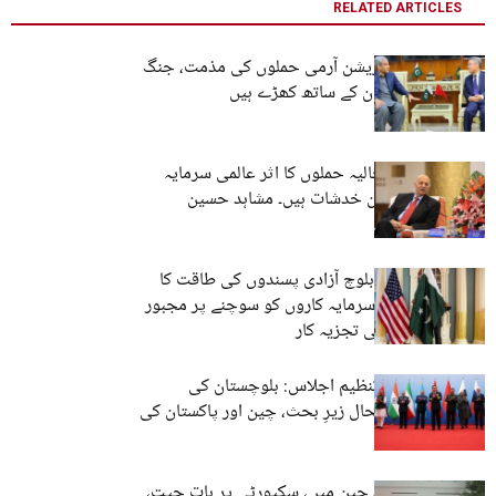
RELATED ARTICLES
چین کی بلوچ لبریشن آرمی حملوں کی مذمت، جنگ
میں چین، پاکستان کے ساتھ کھڑے ہیں
بلوچستان میں حالیہ حملوں کا اثر عالمی سرمایہ
کاری کیلئے سنگین خدشات ہیں۔ مشاہد حسین
آپریشن ھیروف، بلوچ آزادی پسندوں کی طاقت کا
مظاہرہ، امریکی سرمایہ کاروں کو سوچنے پر مجبور
کریں گی ۔ امریکی تجزیہ کار
شنگھائی تعاون تنظیم اجلاس: بلوچستان کی
سیکیورٹی صورتحال زیرِ بحث، چین اور پاکستان کی
مشترکہ تشویش
بلوچستان کا وفد چین میں، سکیورٹی پر بات چیت،