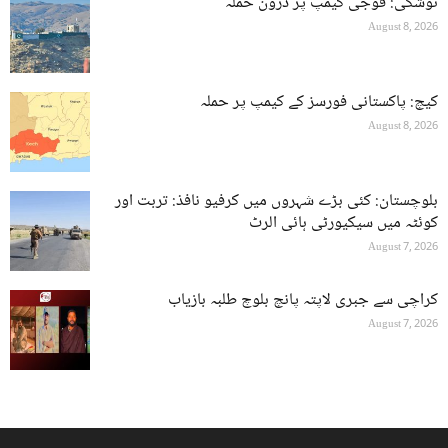
نوشکی: فوجی کیمپ پر ڈرون حملہ
August 8, 2026
کیچ: پاکستانی فورسز کے کیمپ پر حملہ
August 8, 2026
بلوچستان: کئی بڑے شہروں میں کرفیو نافذ: تربت اور
کوئٹہ میں سیکیورٹی ہائی الرٹ
August 7, 2026
کراچی سے جبری لاپتہ پانچ بلوچ طلبہ بازیاب
August 7, 2026