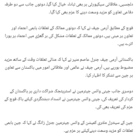
دلچسپی، علاقائی سیکیورٹی پر بھی تبادلہ خیال کیا گیا، دونوں جانب سے دو طرفہ
دفاعی تعاون کو مزید وسعت دینے کا عزم بھی کیا گیا۔
فوج کے مطابق آرمی چیف نے کہا کہ دونوں ممالک کے تعلقات باہمی اعتماد اور
تعاون پر مبنی ہیں، دونوں ممالک کے تعلقات مشکل کی ہر گھڑی میں اعتماد پر پورا
اترے ہیں۔
پاکستانی آرمی چیف جنرل عاصم منیر نے کہا کہ مثالی تعلقات وقت کے ساتھ مزید
مضبوط ہورہے ہیں، آرمی چیف نے عالمی اور علاقائی امور میں پاکستان سے تعاون
پر چین سے تشکر کا اظہار کیا۔
دوسری جانب چینی وائس چیئرمین نے اسٹریٹجک شراکت داری پر پاکستان کے
کردار کی تعریف کی، چینی وائس چیئرمین نے انسداد دہشتگردی کیلئے پاک فوج کے
عزم کی تعریف بھی کی۔
چین کے سینٹرل ملٹری کمیشن کے وائس چیئرمین جنرل ژانگ نے کہا کہ چین باہمی
تعلقات کو مزید وسعت دینےکیلئے پر عزم ہے۔