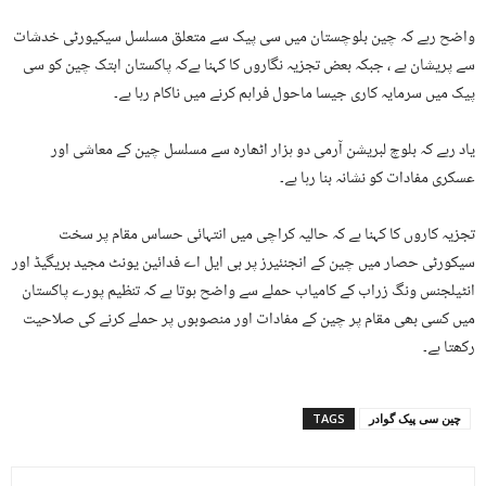
واضح رہے کہ چین بلوچستان میں سی پیک سے متعلق مسلسل سیکیورٹی خدشات
سے پریشان ہے ، جبکہ بعض تجزیہ نگاروں کا کہنا ہےکہ پاکستان ابتک چین کو سی
پیک میں سرمایہ کاری جیسا ماحول فراہم کرنے میں ناکام رہا ہے۔
یاد رہے کہ بلوچ لبریشن آرمی دو ہزار اٹھارہ سے مسلسل چین کے معاشی اور
عسکری مفادات کو نشانہ بنا رہا ہے۔
تجزیہ کاروں کا کہنا ہے کہ حالیہ کراچی میں انتہائی حساس مقام پر سخت
سیکورٹی حصار میں چین کے انجنئیرز پر بی ایل اے فدائین یونٹ مجید بریگیڈ اور
انٹیلجنس ونگ زراب کے کامیاب حملے سے واضح ہوتا ہے کہ تنظیم پورے پاکستان
میں کسی بھی مقام پر چین کے مفادات اور منصوبوں پر حملے کرنے کی صلاحیت
رکھتا ہے۔
چین سی پیک گوادر
TAGS