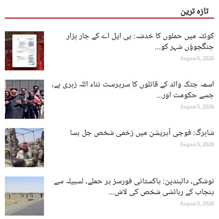
تازہ ترین
کوئٹہ میں حملوں کا خدشہ: بی ایل اے کے چار ہزار
جنگجوؤں شہر کو...
August 6, 2026
اسمہ جتک والد کے قاتلوں کا سرپرست ثناء اللہ زہری ہے،
جسے حکومت اور...
August 5, 2026
شاہرگ: فوجی آپریشن میں زخمی شخص چل بسا
August 5, 2026
نوشکی، دالبندین: پاکستانی فورسز پر حملے، لسبیلہ سے
پنجاب کے رہائشی شخص کی لاش...
August 5, 2026