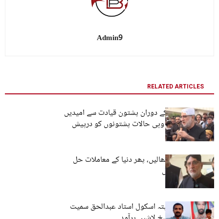
Admin9
RELATED ARTICLES
بلوچ نسل کشی کے دوران پشتون قیادت سے امیدیں
وابستہ تھیں، آج وہی حالات پشتونوں کو درپیش
ہیں۔ اختر مینگل
پہلے اپنا گھر سنبھالیں، پھر دنیا کے معاملات حل
کریں۔ اختر مینگل
جیونی: جبری لاپتہ اسکول استاد عبدالحق سمیت
پانچ افراد کی مسخ لاشیں برآمد