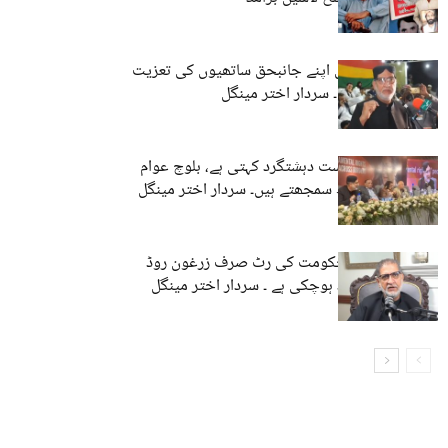
زہری کرفیو: ہمیں اپنے جانبحق ساتھیوں کی تعزیت
سے روکا جارہا ہے۔ سردار اختر مینگل
لاہور: جنہیں ریاست دہشتگرد کہتی ہے، بلوچ عوام
انہیں اپنا محافظ سمجھتے ہیں۔ سردار اختر مینگل
بلوچستان میں حکومت کی رٹ صرف زرغون روڈ
کوئٹہ تک محدود ہوچکی ہے ۔ سردار اختر مینگل