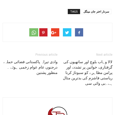
سردار اختر جان مینگل
TAGS
Previous article
Next article
لالا وہاب بلوچ اور ساتھیوں کی
وادی تیراہ پاکستانی فضائی حملہ،
گرفتاری، خواتین پر تشدد، اور
درجنوں عام عوام زخمی ہوئے ۔
پرامن مظاہرے کو سبوتاژ کرنا
منظور پشتین
ریاستی فاشزم کی بدترین مثال
ہے۔بی وائی سی