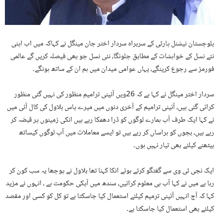
بلوچستان نیشنل پارٹی کے سربراہ سردار اختر جان مینگل نے کہاکہ میں اب اپنی
نئے نسل کے خواہشات کے مطابق چلونگا، ‏نئی نسل جو بھی فیصلہ کریں گے عالمی
فورمز سے رجوع کرینگے، یہاں عوامی میدان میں ہم ان کے ساتھ ہونگے۔
سردار اختر مینگل نے کہا ہے کہ 26ویں آئینی ترامیم منظور کی نہیں گئی منظور
کرائی گئی ہیں، آئینی ترامیم کے آخری دنوں میں میرے پاس بلاول کی کال آئی میں
نے کہا ایک طرف آپ ہمارے لوگوں کو ڈرا دھمکا رہے ہیں انکی زمینوں پر قبضہ کر
رہے ہیں، بچوں کو ہراساں کر رہے ہیں تو ایسے معاملات میں آپ لوگوں کیساتھ
بیٹھنے کیلئے بھی تیار نہیں ہوں۔
ایک نجی ٹی وی سے گفتگو کرتے ہوئے انکا کہنا تھا بلاول نے پوچھا یہ سب کون کر
رہا ہے میں نے کہا آپ ہی معلوم کرائیں، سندھ میں آپکی حکومت ہے ، انہوں نے مزید
کہا کہ آج انہیں آئینی ترمیم کیلئے استعمال کیا جاسکتا ہے تو کل کو کسی اور مقصد
کیلئے بھی استعمال کیا جاسکتا ہے۔