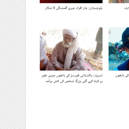
پتہ
بلوچستان: چار افراد جبری گمشدگی کا شکار
کے ہاتھوں
لسبیلہ: پاکستانی فورسز کے ہاتھوں جبری طور
پر لاپتا کیے گئے بزرگ شخص کی لاش برآمد