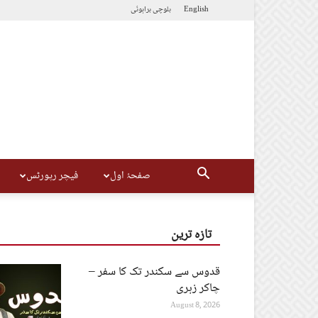
English
بلوچی
براہوئی
صفحۂ اول
فیچر رپورٹس
تازہ ترین
قدوس سے سکندر تک کا سفر –
چاکر زہری
August 8, 2026