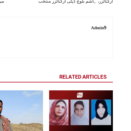
آرگنائزر، ہاشم بلوچ ڈپٹی آرگنائزر منتخب
میں
Admin9
RELATED ARTICLES