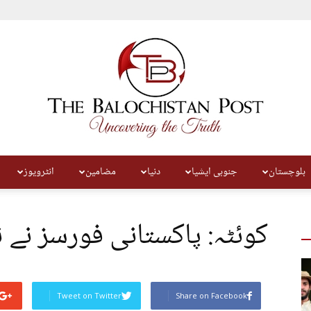
بلوچستان
جنوبی ایشیا
دنیا
مضامین
انٹرویوز
The
کوئٹہ: پاکستانی فورسز نے ن
Balochistan
Tweet on Twitter
Share on Facebook