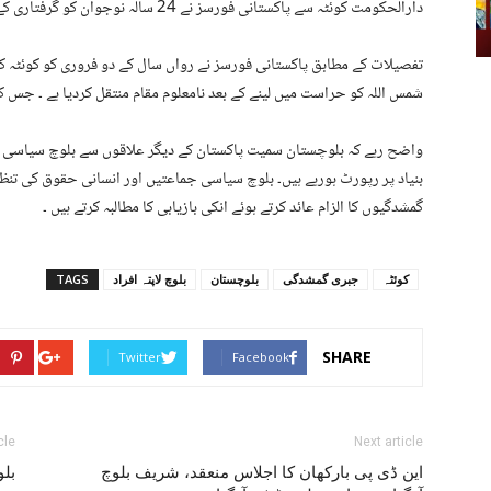
دارالحکومت کوئٹہ سے پاکستانی فورسز نے 24 سالہ نوجوان کو گرفتاری کے بعد لاپتہ کردیا۔
تفصیلات کے مطابق پاکستانی فورسز نے رواں سال کے دو فروری کو کوئٹہ کے
شمس اللہ کو حراست میں لینے کے بعد نامعلوم مقام منتقل کردیا ہے ۔ جس 
واضح رہے کہ بلوچستان سمیت پاکستان کے دیگر علاقوں سے بلوچ سیاسی کا
بنیاد پر رپورٹ ہورہے ہیں۔ بلوچ سیاسی جماعتیں اور انسانی حقوق کی تنظ
گمشدگیوں کا الزام عائد کرتے ہوئے انکی بازیابی کا مطالبہ کرتے ہیں ۔
کوئٹہ
جبری گمشدگی
بلوچستان
بلوچ لاپتہ افراد
TAGS
SHARE
Twitter
Facebook
cle
Next article
این ڈی پی بارکھان کا اجلاس منعقد، شریف بلوچ
بلو