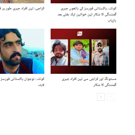
کوئٹہ: پاکستانی فورسز کے ہاتھوں جبری
کراچی: تین افراد جبری طور پر لا
گمشدگی کا شکار تین خواتین ایک ہفتے بعد
بازیاب
مستونگ اور کراچی سے تین افراد جبری
کوئٹہ: نوجوان پاکستانی فورسز 
گمشدگی کا شکار
لاپتہ