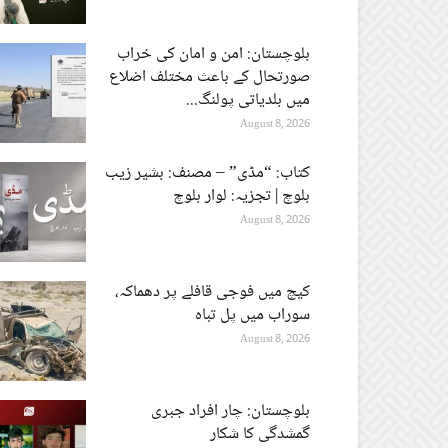
بلوچستان: امن و امان کی خراب
صورتحال کے باعث مختلف اضلاع
میں بلدیاتی پولنگ...
August 8, 2026
کتاب: “مڈی” – مصنف: بشیر زیب
بلوچ | تجزیہ: لوار بلوچ
August 8, 2026
کیچ میں فوجی قافلے پر دھماکہ،
سوراب میں پل تباہ
August 8, 2026
بلوچستان: چار افراد جبری
گمشدگی کا شکار