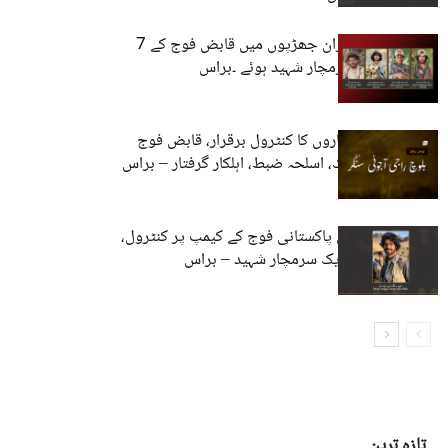
مستونگ اور زامران جھڑپوں میں قابض فوج کے 7
اہلکار ہلاک، 4 سرمچار شہید ہوئے ۔براس
زہری میں سرمچاروں کا کنٹرول برقرار، قابض فوج
کے 37 اہلکار ہلاک، اسلحہ ضبط، اہلکار گرفتار – براس
گوران میں قابض پاکستانی فوج کے کیمپ پر کنٹرول،
22 اہلکار ہلاک، ایک سرمچار شہید – براس
تازہ ترین