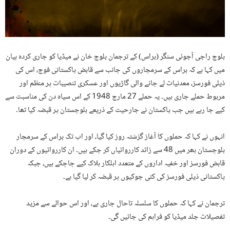
بلوچ راجی آجوئی سنگر (براس) کے ترجمان بلوچ خان نے میڈیا کو جاری کردہ بیان
میں کہا ہے کہ براس کے سرمچاروں کی جانب سے قابض پاکستانی فوج، اس کی
ذیلی فورسز، معدنیات لے جانے والی گاڑیوں اور عسکری تنصیبات پر منظم اور
مربوط حملے جاری ہیں۔ یہ حملے 27 مارچ 1948 کے اس سیاہ دن کی مناسبت سے
کیے جا رہے ہیں جب پاکستان نے جارحیت کے ذریعے بلوچستان پر قبضہ کیا تھا۔
انہوں نے کہا کہ حملوں کا آغاز گزشتہ روز کیا گیا، اور اب تک براس کے سرمچار
بلوچستان بھر میں 48 سے زائد کارروائیاں کر چکے ہیں۔ ان کارروائیوں کے دوران
قابض فورسز اور خفیہ اداروں کے متعدد اہلکار ہلاک کیے جاچکے ہیں، جبکہ
پاکستانی ذیلی فورسز کی کئی چوکیوں پر قبضہ کر لیا گیا ہے۔
ترجمان نے کہا کہ حملوں کا سلسلہ تاحال جاری ہے، اور اس حوالے سے مزید
تفصیلات جلد میڈیا کو فراہم کی جائیں گی۔