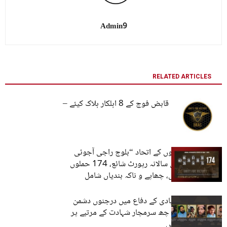
Admin9
RELATED ARTICLES
زہری حملوں میں قابض فوج کے 8 اہلکار ہلاک کیئے –
براس
بلوچ آزادی پسندوں کے اتحاد “بلوچ راجی آجوئی
سنگر (براس) کی سالانہ رپورٹ شائع، 174 حملوں
میں 164 ہلاکتیں، چھاپے و ناکہ بندیاں شامل
زہری میں بلوچ آبادی کے دفاع میں درجنوں دشمن
اہلکار ہلاک کرکے، چھ سرمچار شہادت کے مرتبے پر
فائز ہوگئے – براس