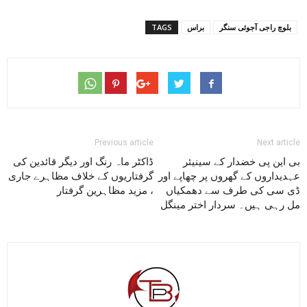
بلوچ راجی آجوئی سنگر
براس
TAGS
Previous article
Next article
بی این پی خضدار کے سینیئر
ڈاکٹر ماہ رنگ اور دیگر قائدین کی
عہدیداروں کے گھروں پر چھاپے اور
گرفتاریوں کے خلاف مظاہرے جاری
ڈی سی کی طرف سے دھمکیاں
، مزید مظاہرین گرفتار
مل رہی ہیں۔ سردار اختر مینگل