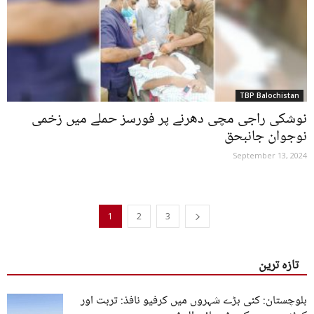
TBP Balochistan
نوشکی راجی مچی دھرنے پر فورسز حملے میں زخمی
نوجوان جانبحق
September 13, 2024
1
2
3
تازہ ترین
بلوچستان: کئی بڑے شہروں میں کرفیو نافذ: تربت اور