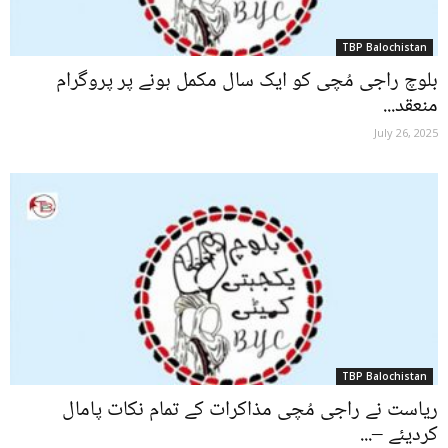
TBP Balochistan
بلوچ راجی مُچی کو ایک سال مکمل ہونے پر پروگرام
منعقد...
July 26, 2025
TBP Balochistan
ریاست نے راجی مُچی مذاکرات کے تمام نکات پامال
کردیئے –...