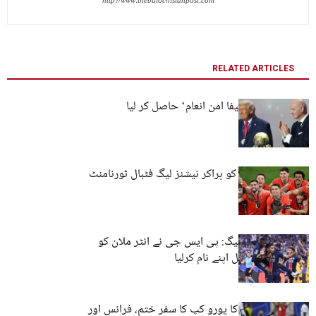
http://www.thebalochistanpost.com
RELATED ARTICLES
صدر ٹرمپ نے ’فیفا امن انعام‘ حاصل کر لیا
پرتگال نے اسپین کو ہراکر نیشنز لیگ فٹبال ٹورنامنٹ
جیت لیا
یورپین چیمپئنز لیگ: پی ایس جی نے انٹر ملان کو
شکست دیکر ٹائٹل اپنے نام کرلیا
رونالڈو اور کروز کا یورو کپ کا سفر ختم، فرانس اور