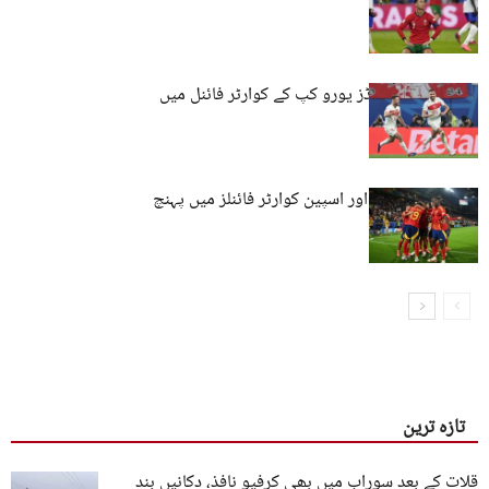
اسپین فاتح
ترکی اور نیدرلینڈز یورو کپ کے کوارٹر فائنل میں
پہنچ گئے
یوروکپ: انگلینڈ اور اسپین کوارٹر فائنلز میں پہنچ
گئے
تازہ ترین
قلات کے بعد سوراب میں بھی کرفیو نافذ، دکانیں بند