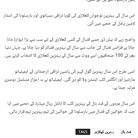
اس سال کی بہترین نوجوان کھلاڑی کی کوپا ٹرافی ہسپانوی اور بارسلونا کی اسٹار
لامین یامل کے حصے میں آئی۔
واضح رہے کہ بیلن ڈی جسے فٹبال کے کسی کھلاڑی کے لئے سب سے بڑا ایوارڈ مانا
جاتا ہے فرانس فٹبال کی جانب سے سال کے بہترین فٹبالر کو دیا جاتا ہے، جہاں دنیا
بھر کے 100 صحافیوں اپنے ووٹ سے سال کے بہترین کھلاڑی کا انتخاب کرتے ہیں۔
اسی طرح اس سال بہترین گول کیپر کی یاشین ٹرافی ارجنٹائن کے ایمیلیانو
مارٹنیز اور انگلش کلب ایسٹن ولا کو دی گئی۔ ایمیلیانو نے یہ اعزاز مسلسل دوسری
مرتبہ جیتا ہے۔
اس سال مردوں کے فٹ بال کے بہترین کلب کا ٹائٹل ریال میڈرڈ کے حصے میں آیا
جب کہ خواتین کے فٹبال میں بارسلونا کی خواتین کی ٹیم بہترین ٹیم قرار پائی۔
فٹ بال
بہترین کھلاڑی
TAGS