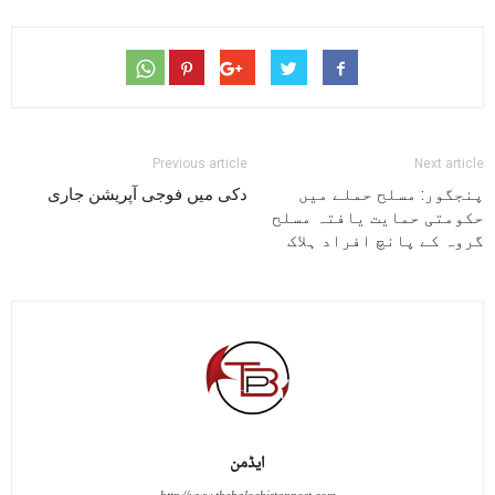
Previous article
Next article
پنجگور: مسلح حملے میں
دکی میں فوجی آپریشن جاری
حکومتی حمایت یافتہ مسلح
گروہ کے پانچ افراد ہلاک
ایڈمن