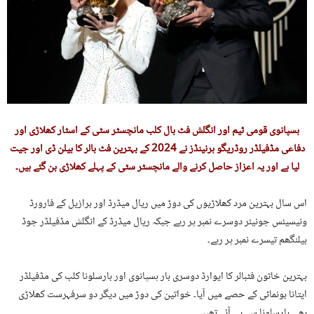
ہسپانوی قومی ٹیم اور انگلش فٹ بال کلب مانچسٹر سٹی کے اسٹار کھلاڑی اور
دفاعی مڈفیلڈر روڈریگو ہرنینڈز نے 2024 کے بہترین فٹ بالر کا بیلن ڈی اور جیت
لیا ہے اور یہ اعزاز حاصل کرنے والے مانچسٹر سٹی کے پہلے کھلاڑی بن گئے ہیں۔
اس سال بہترین مرد کھلاڑیوں کی دوڑ میں ریال میڈرڈ اور برازیل کے فارورڈ
ونیسیئس جونیئر دوسرے نمبر پر رہے جبکہ ریال میڈرڈ کے انگلش مڈفیلڈر جوڈ
بیلنگھم تیسرے نمبر پر رہے۔
بہترین خاتون فٹبالر کا ایوارڈ دوسری بار ہسپانوی اور بارسلونا کلب کی مڈفیلڈر
ایتانا بونماٹی کے حصے میں آیا۔ خواتین کی دوڑ میں دیگر دو سرفہرست کھلاڑی
بھی بارسلونا سے ہی آئے تھیں۔