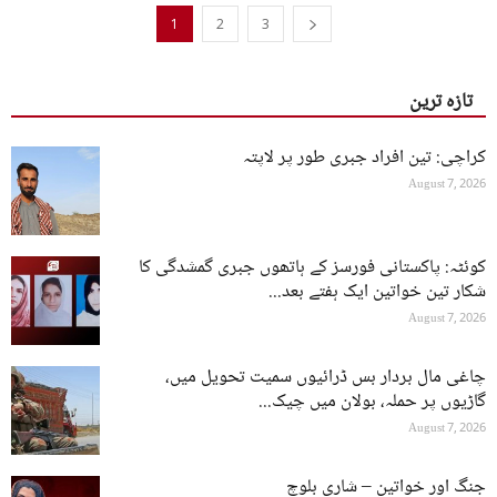
1
2
3
تازہ ترین
کراچی: تین افراد جبری طور پر لاپتہ
August 7, 2026
کوئٹہ: پاکستانی فورسز کے ہاتھوں جبری گمشدگی کا
شکار تین خواتین ایک ہفتے بعد...
August 7, 2026
چاغی مال بردار بس ڈرائیوں سمیت تحویل میں،
گاڑیوں پر حملہ، بولان میں چیک...
August 7, 2026
جنگ اور خواتین – شاری بلوچ