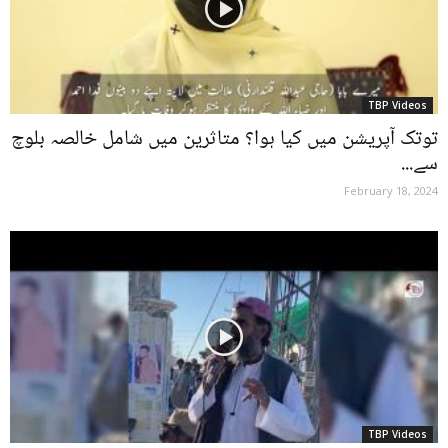
TBP Videos
توتک آپریشن میں کیا ہوا؟ متاثرین میں شامل خالصہ بلوچ
سے...
February 18, 2024
TBP Videos