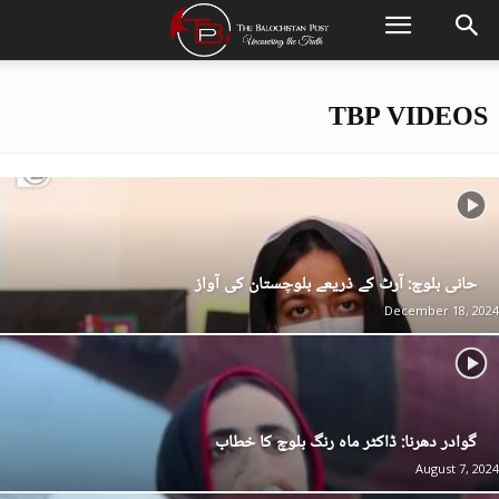
TBP VIDEOS
حانی بلوچ: آرٹ کے ذریعے بلوچستان کی آواز
December 18, 2024
گوادر دھرنا: ڈاکٹر ماہ رنگ بلوچ کا خطاب
August 7, 2024