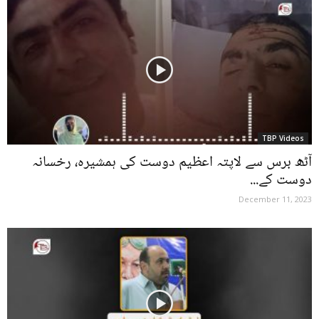
TBP Videos
آٹھ برس سے لاپتہ اعظیم دوست کی ہمشیرہ، رخسانہ
دوست کے...
December 11, 2023