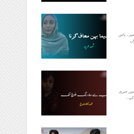
میرے پاس
ان
میں جبری
ی...