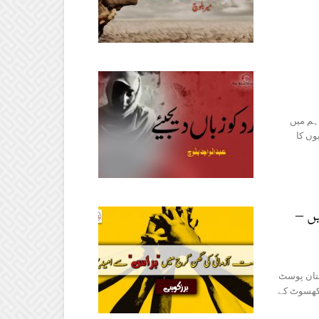
ہم میں
وں کا
ں –
ستان پوسٹ
 کھسوٹ کے