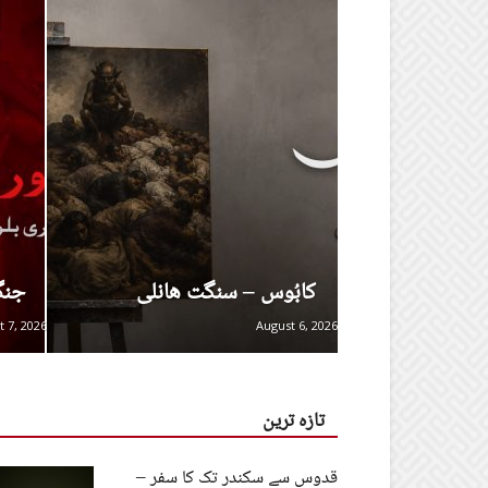
کابُوس – سنگت ھانلی
جنگ
t 7, 2026
August 6, 2026
تازہ ترین
قدوس سے سکندر تک کا سفر –