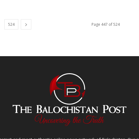
524
Page 447 of 524