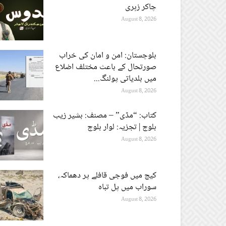
چاکر زہری
August 8, 2026
بلوچستان: امن و امان کی خراب
صورتحال کے باعث مختلف اضلاع
میں بلدیاتی پولنگ...
August 8, 2026
کتاب: “مڈی” – مصنف: بشیر زیب
بلوچ | تجزیہ: لوار بلوچ
August 8, 2026
کیچ میں فوجی قافلے پر دھماکہ،
سوراب میں پل تباہ
August 8, 2026