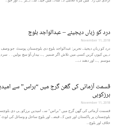
درد کو زباں دیجیئے – عبدالواجد بلوچ
November 11, 2018
درد کو زباں دیجیئے تحریر: عبدالواجد بلوچ دی بلوچستان پوسٹ جو وصف 
نہیں کیوں کریں کسی میں تلاش اگر ضمیر ہے بیدار،آؤ سچ بولیں۔۔ سردی
موسم ہے اور دھند نے...
قسمت آزمائی کی گھن گرج میں “براس” سے امیدی
برزکوہی
November 11, 2018
قسمت آزمائی کی گھن گرج میں "براس" سے امیدیں برزکوہی دی بلوچ
بلوچستان پر پاکستان اور چین کے قبضے اور بلوچ ساحل و وسائل کی لوٹ
خلاف اور بلوچ...