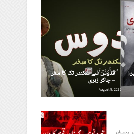
ر
قدوس سے سکندر تک کا سفر
– چاکر زہری
August 8, 2026
ں محسنانِ