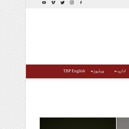
اداریہ
ویڈیوز
TBP English