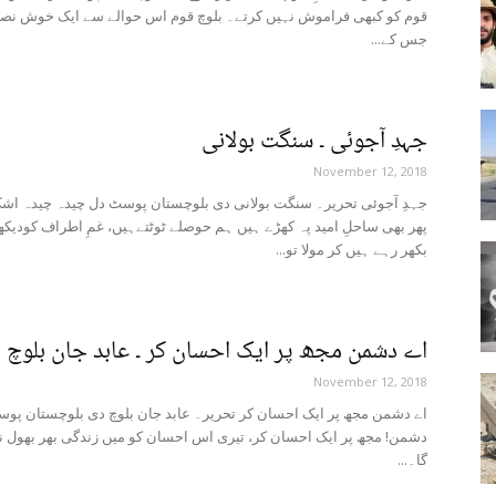
قوم کو کبھی فراموش نہیں کرتے۔ بلوچ قوم اس حوالے سے ایک خوش نص
جس کے...
جہدِ آجوئی ۔ سنگت بولانی
November 12, 2018
جہدِ آجوئی تحریر۔ سنگت بولانی دی بلوچستان پوسٹ دل چیدہ چیدہ اشک
پھر بھی ساحلِ امید پہ کھڑے ہیں ہم حوصلے ٹوٹتےہیں، غمِ اطراف کودیکھ
بکھر رہے ہیں کر مولا تو...
اے دشمن مجھ پر ایک احسان کر ۔ عابد جان بلوچ
November 12, 2018
اے دشمن مجھ پر ایک احسان کر تحریر۔ عابد جان بلوچ دی بلوچستان پوس
دشمن! مجھ پر ایک احسان کر، تیری اس احسان کو میں زندگی بھر بھول ن
گا۔...