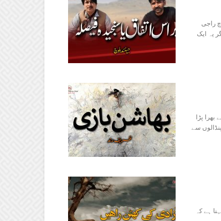
چ راجی
ر یہ ایک
بھرا پڑا
پنڈالوں سے
نا ہے کہ