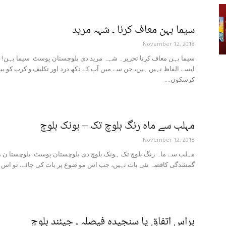
سیما بہن معاف کرنا ۔ شہہ مرید
November 12, 2018
سیما بہن معاف کرنا تحریر۔ شہہ مرید دی بلوچستان پوسٹ سیما بہن! 
ایسے الفاظ نہیں ہیں، جن سے میں آپ کے دکھ درد اور تکلیف و کرب کو بی
کرسکوں....
مہلب سے ماہ رنگ بلوچ تک – ہونک بلوچ
November 12, 2018
مہلب سے ماہ رنگ بلوچ تک ہونک بلوچ دی بلوچستان پوسٹ بلوچستا ن 
گمشدگی کاقصہ نئی بات نہیں، جب اس مو ضوع پر بات کی جائے، تو اس ک
براس اتفاق یا سنجیدہ فیصلہ ۔ جیئند بلوچ