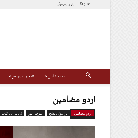
English
بلوچی
براہوئی
صفحۂ اول
فیچر رپورٹس
اردو مضامین
اردو مضامین
براہوئی بشخ
بلوچی بھر
ٹی بی پی کتاب
LATEST