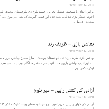
November 12, 2018
براس اتفاق یا سنجیدہ فیصلہ تحریر۔ جیئند بلوچ دی بلوچستان پوسٹ بلو
آجوئی سنگر بڑی تبدیلی، مثت قدم اور قبضہ گیریت کے بعد اہم موڑ ہے، اگ
سنجیدہ فیصلہ...
بھاشن بازی – ظریف رند
November 12, 2018
بھاشن بازی ظریف رند دی بلوچستان پوسٹ ہمارا سماج بھاشن بازوں سے 
ہے اور انہی بھاشن بازوں کے ہاتھ ہمارے مقدر کا لگام بھی ہے۔ سیاسی 
لیکر حکمرانوں...
آزادی کی کھٹن راہیں – میر بلوچ
November 12, 2018
آزادی کی کھٹن راہیں تحریر: میر بلوچ دی بلوچستان پوسٹ ایک مفکر کا کہ
آزادی کی راہ میں مرنا غلامی کے سائے میں جینے سے بہتر ہے اور جو...