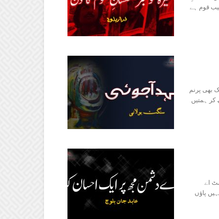
یب قوم ہے
 بھی پرنم
 کر ہمتیں
ٹ اے
ہیں پاؤں