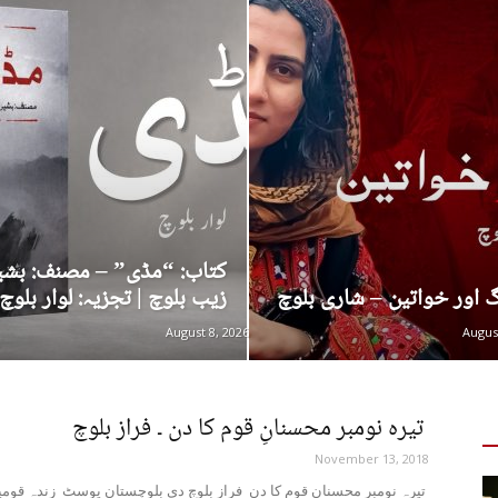
Post
کتاب: “مڈی” – مصنف: بشی
 اور خواتین – شاری بلوچ
زیب بلوچ | تجزیہ: لوار بلوچ
August 8, 2026
Augus
تیرہ نومبر محسنانِ قوم کا دن ۔ فراز بلوچ
November 13, 2018
تیرہ نومبر محسنانِ قوم کا دن فراز بلوچ دی بلوچستان پوسٹ زندہ قومی