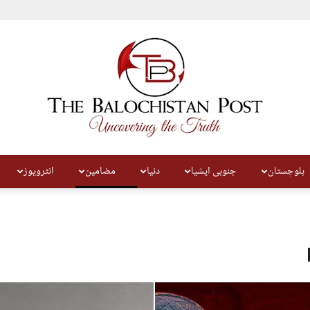
بلوچستان
جنوبی ایشیا
دنیا
مضامین
انٹرویوز
The
Balochistan