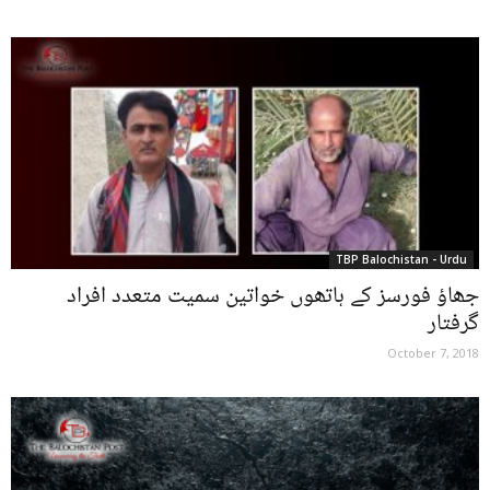
TBP Balochistan - Urdu
جھاؤ فورسز کے ہاتھوں خواتین سمیت متعدد افراد
گرفتار
October 7, 2018