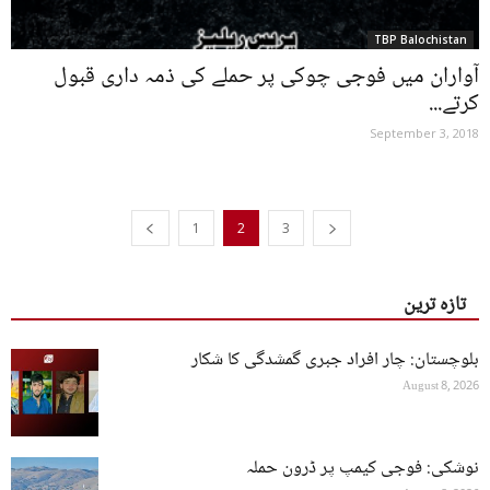
TBP Balochistan
آواران میں فوجی چوکی پر حملے کی ذمہ داری قبول
کرتے...
September 3, 2018
1
2
3
تازہ ترین
بلوچستان: چار افراد جبری گمشدگی کا شکار
August 8, 2026
نوشکی: فوجی کیمپ پر ڈرون حملہ