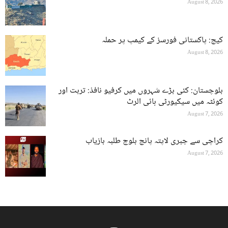
August 8, 2026
کیچ: پاکستانی فورسز کے کیمپ پر حملہ
August 8, 2026
بلوچستان: کئی بڑے شہروں میں کرفیو نافذ: تربت اور
کوئٹہ میں سیکیورٹی ہائی الرٹ
August 7, 2026
کراچی سے جبری لاپتہ پانچ بلوچ طلبہ بازیاب
August 7, 2026