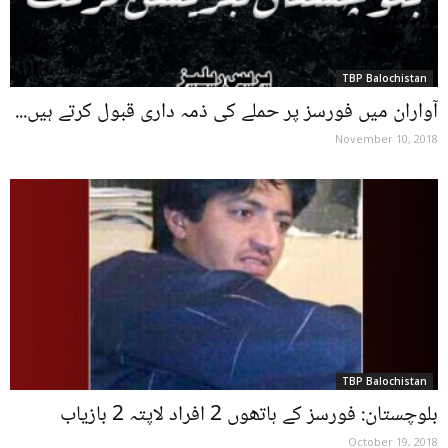
TBP Balochistan
آواران میں فورسز پر حملے کی ذمہ داری قبول کرتے ہیں...
November 10, 2018
TBP Balochistan
بلوچستان: فورسز کے ہاتھوں 2 افراد لاپتہ 2 بازیاب
October 19, 2018