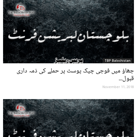
TBP Balochistan
جھاؤ میں فوجی چیک پوسٹ پر حملے کی ذمہ داری
قبول...
November 11, 2018