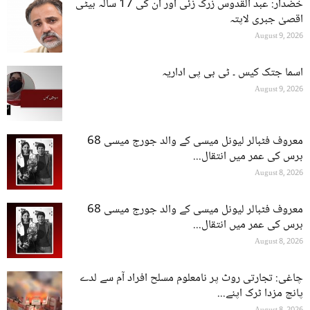
خضدار: عبد القدوس زرک زئی اور ان کی 17 سالہ بیٹی
اقصیٰ جبری لاپتہ
August 9, 2026
اسما جتک کیس ۔ ٹی بی پی اداریہ
August 9, 2026
معروف فٹبالر لیونل میسی کے والد جورج میسی 68
برس کی عمر میں انتقال...
August 8, 2026
معروف فٹبالر لیونل میسی کے والد جورج میسی 68
برس کی عمر میں انتقال...
August 8, 2026
چاغی: تجارتی روٹ پر نامعلوم مسلح افراد آم سے لدے
پانچ مزدا ٹرک اپنے...