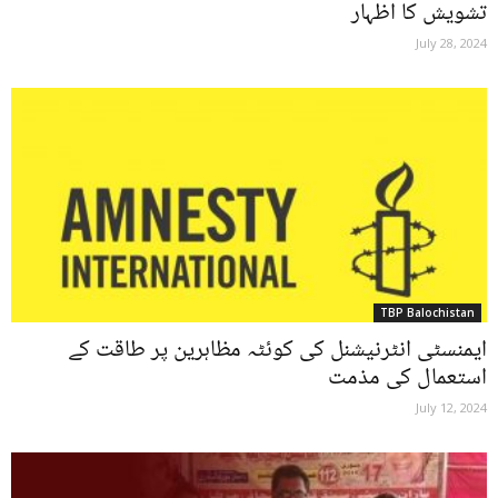
تشویش کا اظہار
July 28, 2024
TBP Balochistan
ایمنسٹی انٹرنیشنل کی کوئٹہ مظاہرین پر طاقت کے
استعمال کی مذمت
July 12, 2024