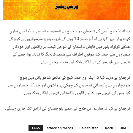
یونائیٹڈ بلوچ آرمی کے ترجمان مرید بلوچ نے نامعلوم مقام سے میڈیا میں جاری
کردہ بیان میں کہا ہے کہ آج صبح 10 بجے کے قریب بلوچ سرمچاروں نے کیچ کے
علاقے کولواہ بلور میں قابض پاکستان کے فوجی کیمپ پر راکٹوں اور خودکار
ہتھیاروں سے حملہ کیا، دونوں اطراف سے شدید فائرنگ کا تبادلہ ہوا جسے کے
نتیجے میں فورسز کے دو اہلکار ہلاک اور متعدد زخمی ہوئے۔
ترجمان نے مزید کہا کہ ایک اور حملہ کیچ کے علاقے شاھو باتل میں بلوچ
سرمچاروں نے پاکستانی فوجیوں کے چوکی پر راکٹوں اور خودکار ہتھیاروں سے
کیا جس کے نتیجے میں 3 تین قابض پاکستانی فوجی اہلکار ہلاک ہوئے۔
ترجمان نے کہا کہ ہمارے اس طرح کے حملے بلوچستان کی آزادی تک جاری رہینگے۔
TAGS
attack on forces
Balochistan
Kech
UBA