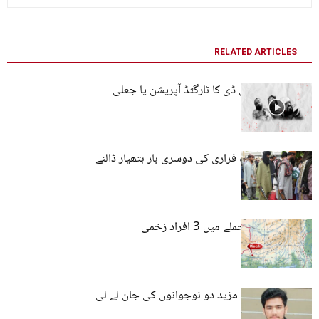
RELATED ARTICLES
پاکستانی سی ٹی ڈی کا ٹارگٹڈ آپریشن یا جعلی
مقابلے؟
مبینہ سرنڈر شدہ فراری کی دوسری بار ہتھیار ڈالنے
کی تقریب۔
کیچ : دستی بم حملے میں 3 افراد زخمی
خضدار کینسر نے مزید دو نوجوانوں کی جان لے لی