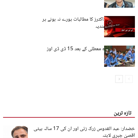
بلوچستان: ینگ ڈاکٹرز کا مطالبات پورے نہ ہونے پر
استعفے دینے کا عندیہ
بلوچستان :اساتذہ معطلی کے بعد 15 ڈی ڈی اوز
معطل
تازہ ترین
خضدار: عبد القدوس زرک زئی اور ان کی 17 سالہ بیٹی
اقصیٰ جبری لاپتہ