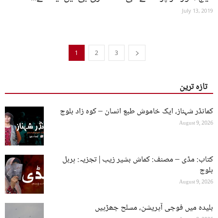
July 13, 2019
1
2
3
تازہ ترین
کمانڈر شہناز، ایک خاموش طبع انسان – کوہ زاد بلوچ
August 9, 2026
کتاب: مڈی – مصنف: کماش بشیر زیب | تجزیہ: ہربل
بلوچ
August 9, 2026
بلیدہ میں فوجی آپریشن، مسلح جھڑپیں