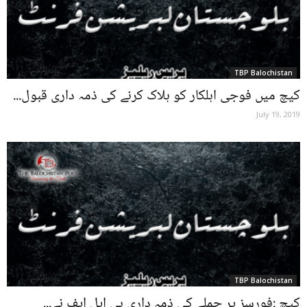
TBP Balochistan
کیچ میں فوجی اہلکار کو ہلاک کرنے کی ذمہ داری قبول...
July 19, 2019
TBP Balochistan
کیچ :فورسز پر حملے کی ذمہ داری بی ایل ایف نے...