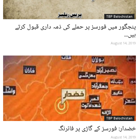
TBP Balochistan
پنجگور میں فورسز پر حملے کی ذمہ داری قبول کرتے
ہیں...
August 14, 2019
TBP Balochistan
خضدار: فورسز کے گاڑی پر فائرنگ
August 14, 2019