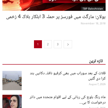
TBP Balochistan
بولان: مارگٹ میں فورسز پر حملہ 3 اہلکار ہلاک 4 زخمی
November 18, 2018
1
2
3
تازہ ترین
قلات کے بعد سوراب میں بھی کرفیو نافذ، دکانیں بند
کرا دی گئیں
August 7, 2026
ماہ رنگ بلوچ کی رہائی کے لیے اقوامِ متحدہ میں دائر
درخواست کا بی...