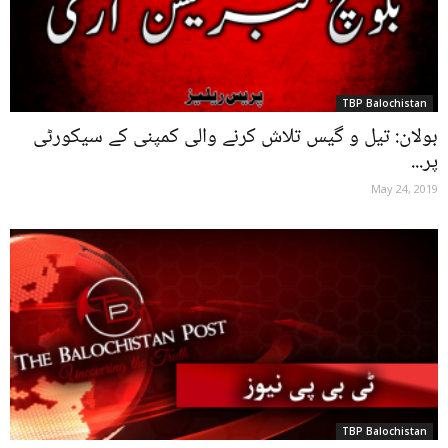
TBP Balochistan
بولان: تیل و گیس تلاش کرنے والی کمپنی کے سیکورٹی
پر...
May 24, 2019
TBP Balochistan