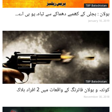
TBP Balochistan
بولان : بجلی کے کھمبے دھماکے سے تباہ، یو بی اے...
January 10, 2019
TBP Balochistan
کوئٹہ و بولان فائرنگ کے واقعات میں 2 افراد ہلاک
November 30, 2018