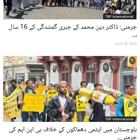
TBP International
جرمنی: ڈاکٹر دین محمد کے جبری گمشدگی کے 16 سال
،...
June 28, 2025
TBP International
بلوچستان میں ایٹمی دھماکوں کے خلاف بی این ایم کی
جرمنی...