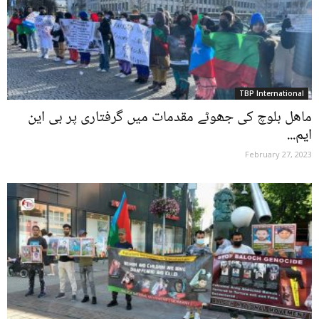
TBP International
ماھل بلوچ کی جھوٹے مقدمات میں گرفتاری پر بی این
ایم...
February 27, 2023