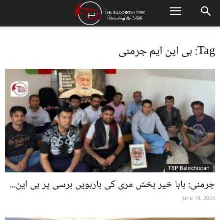
Tag: بی این ایم جرمنی
TBP Balochistan
جرمنی: بابا خیر بخش مری کی بارہویں برسی پر بی این...
June 14, 2026