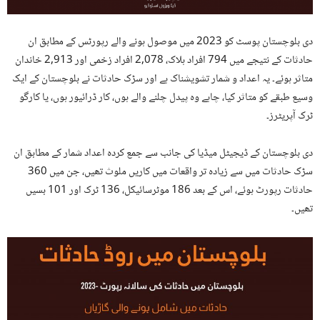
دی بلوچستان پوسٹ کو 2023 میں موصول ہونے والے رپورٹس کے مطابق ان
حادثات کے نتیجے میں 794 افراد ہلاک، 2,078 افراد زخمی اور 2,913 خاندان
متاثر ہوئے۔ یہ اعداد و شمار تشویشناک ہے اور سڑک حادثات نے بلوچستان کے ایک
وسیع طبقے کو متاثر کیا، چاہے وہ پیدل چلنے والے ہوں، کار ڈرائیور ہوں، یا کارگو
ٹرک آپریٹرز۔
دی بلوچستان کے ڈیجیٹل میڈیا کی جانب سے جمع کردہ اعداد شمار کے مطابق ان
سڑک حادثات میں سے زیادہ تر واقعات میں کاریں ملوث تھیں، جن میں 360
حادثات رپورٹ ہوئے، اس کے بعد 186 موٹرسائیکل، 136 ٹرک اور 101 بسیں
تھیں۔