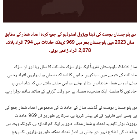
دی بلوچستان پوسٹ کی ڈیٹا ویژول اسٹوڈیو کے جمع کردہ اعداد شمار کے مطابق
سال 2023 میں بلوچستان بھر میں 969 ٹریفک حادثات میں 794 افراد ہلاک،
2,078 افراد زخمی ہوئے۔
سال 2023 بلوچستان تقریباً ایک ہزار سڑک حادثات کا سال رہا اور ان سڑک
حادثات کے نتیجے میں سینکڑوں جانوں کا المناک نقصان ہوا، ہزاروں افراد زخمی
ہوئے، اور بے شمار خاندانوں متاثر ہوئے، عوامی حلقے مانتے ہیں کہ شاہراہوں پر
حادثوں کا سلسلہ ایک سنجیدہ مسئلہ ہے جو وقت گزرنے کے ساتھ ساتھ برقرار ہے۔
دی بلوچستان پوسٹ نے گذشتہ سال کے حادثات کی مجموعی اعداد شمار جمع کی
ہے جسے اپنے قارئین کے لئے پیش کررہا ہے۔ سرکاری طور پر کل 969 حادثات
رپورٹ ہوئے تاہم یہ اعداد و شمار ممکنہ طور پر ایک کم اندازہ ہے، کیونکہ بہت سے
واقعات کی اطلاع نہیں دی جاتی ہے اصل تعداد ممکنہ طور پر ہزاروں تک پہنچ