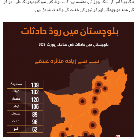
تنگ ہونا اس کی تنگ چوڑائی، منقسم لین کا نہ ہونا، کئی سو کلومیٹر تک طبی مراکز
کی عدم موجودگی اور ڈرائیور کی غفلت کے واقعات شامل ہیں۔