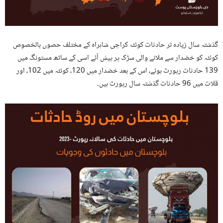
گذشتہ سال زیادہ تر حادثات کوئٹہ کراچی شاہراہ کے مختلف حصوں بالخصوص
کوئٹہ کو خضدار سے ملانے والی سڑک پر پیش آئے اسی کے ساتھ مستونگ میں
139 حادثات رپورٹ ہوئے، اس کے بعد خضدار میں 120، کوئٹہ میں 102، اور
قلات میں 96 حادثات گذشتہ سال رپورٹ ہیں۔