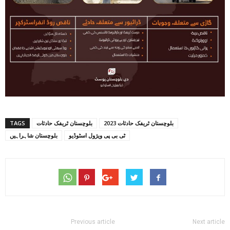
بلوچستان ٹریفک حادثات 2023
بلوچستان ٹریفک حادثات
TAGS
ٹی بی پی ویژول اسٹوڈیو
بلوچستان شاہراہیں
Previous article
Next article