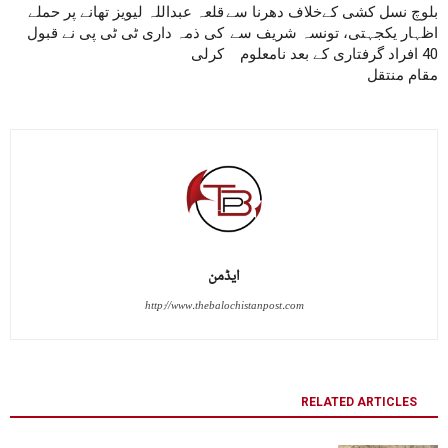
بلوچ نسل کشی کےخلاف دھرنا سے
قلعہ عبداللہ لیویز تھانے پر حملے
اظہار یکجہتی، تونسہ شریف سے
کی ذمہ داری ٹی ٹی پی نے قبول
40 افراد گرفتاری کے بعد نامعلوم
کرلی
مقام منتقل
ایڈمن
http://www.thebalochistanpost.com
RELATED ARTICLES