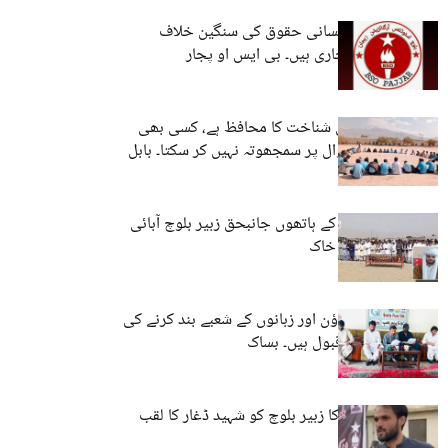
بلوچستان میں انسانی حقوق کی سنگین خلاف
ورزیاں مسلسل جاری ہیں۔ بی ایس او پجار
بی ایس او قومی شناخت کا محافظ ہے، کسی بھی
صورت قومی سوال پر سمجھوتہ نہیں کر سکتا۔ بابل
ملک بلوچ
پاکستانی فورسز کے ہاتھوں جانبحق زبیر بلوچ آبائی
علاقے میں سپردِ خاک
طلباء پر کریک ڈاؤن اور زبانوں کے شعبے بند کرنے کی
کوششیں ناقابلِ قبول ہیں۔ بساک
بی ایس او پجار کا زبیر بلوچ کو شہید ڈغار کا لقب