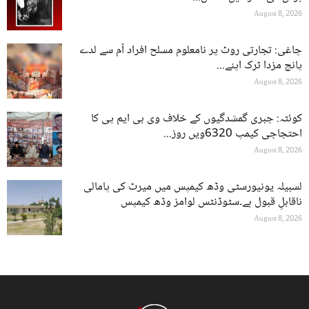
August 8, 2026
چاغی: تجارتی روٹ پر نامعلوم مسلح افراد آم سے لدے
پانچ مزدا ٹرک اپنے...
August 8, 2026
کوئٹہ: جبری گمشدگیوں کے خلاف وی بی ایم پی کا
احتجاجی کیمپ 6320ویں روز...
August 8, 2026
لسبیلہ یونیورسٹی وڈھ کیمپس میں میرٹ کی پامالی
ناقابلِ قبول ہے۔سٹوڈنٹس لوامز وڈھ کیمپس
August 8, 2026