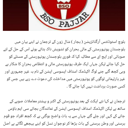
بلوچ اسٹوڈنٹس آرگنائزیشن ( پجار ) شال زون کے ترجمان نے اپنے بیان میں
بلوچستان یونیورسٹی کے مالی بحران کو تشویش ناک بتاتے ہوئے اس کے حل کے لئے
صوبائی اور ایچ ای سے مطالبہ کیا کہ فوری بلوچستان یونیورسٹی کے مسئلے کو
حل کیا جائے لیکن جہاں ایک طرف یونیورسٹی مالی و انتظامی بحران کا شکار ہے
وہی کچھ گنے چنے لوگ اکیڈمک اسٹاف ایسوسی ایشن کے نام پہ غیر جمہوری اور
غیر پارلیمانی لوگوں کو یونیورسٹی میں مداخلت کی دعوت دے رہے ہیں جس کو
کسی صورت برداشت نہیں کیا جائے گا ۔
ترجمان نے کہا نئے ایکٹ کے بعد یونیورسٹی کے اکثر و بیشتر معاملات صوبے کے
ساتھ ہے لیکن اکیڈمک اسٹاف ایسوسی ایشن کے نمائندگان بجائے سی ایم ہاؤس
جانے کے کہی اور چلے گئے جہاں سے یہ بات واضح ہوگئی ہے کہ کچھ افراد جو قوم
پرستی اور وطن پرستی کے پاٹ پڑھا کر نوجوان نسل کو اپنے پیچھے لگاتے ہے اصل