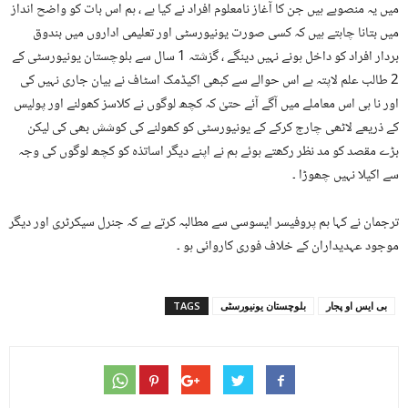
میں یہ منصوبے ہیں جن کا آغاز نامعلوم افراد نے کیا ہے ، ہم اس بات کو واضح انداز
میں بتانا چاہتے ہیں کہ کسی صورت یونیورسٹی اور تعلیمی اداروں میں بندوق
بردار افراد کو داخل ہونے نہیں دینگے ، گزشتہ 1 سال سے بلوچستان یونیورسٹی کے
2 طالب علم لاپتہ ہے اس حوالے سے کبھی اکیڈمک اسٹاف نے بیان جاری نہیں کی
اور نا ہی اس معاملے میں آگے آئے حتیٰ کہ کچھ لوگوں نے کلاسز کھولنے اور پولیس
کے ذریعے لاٹھی چارج کرکے کے یونیورسٹی کو کھولنے کی کوشش بھی کی لیکن
بڑے مقصد کو مد نظر رکھتے ہوئے ہم نے اپنے دیگر اساتذہ کو کچھ لوگوں کی وجہ
سے اکیلا نہیں چھوڑا ۔
ترجمان نے کہا ہم پروفیسر ایسوسی سے مطالبہ کرتے ہے کہ جنرل سیکرٹری اور دیگر
موجود عہدیداران کے خلاف فوری کاروائی ہو ۔
بی ایس او پجار
بلوچستان یونیورسٹی
TAGS