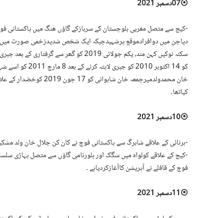
⦿07دسمبر 2021
⁃کیچ سے متصل مغربی بلوچستان کے سربازکے گاؤں ھنگ میں پاکستانی فوج 
دیاجن میں دوافرادموقع پرشہیدجبکہ ایک شخص شدیدزخمی صورت میں مقام
سکنہ نوکیں کہن مند، یکم جولائی 2019 کو گھر س
کو 14 اکتوبر 2010 ک
خان محمدولدمیرجمعہ خان شاہ
کیاتھا۔
⦿10دسمبر 2021
⁃ہرنائی کے علاقے شاہرگ سے پاکستانی فوج نے کان کن جلال خان ولد مشکیا
فوج کے قافلے نے آپریشن کاآغازکردیاہے ۔
⦿11دسمبر 2021