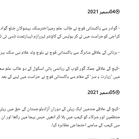
⦿04دسمبر 2021
⁃ گوادر سے پاکستانی فوج نے طالب علم رمیزاخترسکنہ پیشوکان ضلع گواد
کراچی کوحراست میں لے کر پولیس کے کاؤنٹر ٹیررازم ڈیپارٹمنٹ (سی ٹی ڈی 
⁃ ہرنائی کے علاقے شاہرگ سے پاکستانی فوج نے بلوچ ولد غلام نبی سکنہ ببرکچ سبی کو29 نومبرکوحراست میں لے کرجب
⁃کیچ کے علاقے جمک گور کوپ کے رہائشی ہائی اسکول کے دو طالب علم سعید
میں ’زیارت ءِ سر‘ کے مقام سے پاکستانی فوج نے حراست میں لینے کے بعد جب
⦿05دسمبر 2021
⁃کیچ کے علاقے مندمیں ایک ریلی کے دوران آزادبلوچستان کے حق میں ریلی ن
منتظمین اور شرکاء کو کیمپ میں بلا کر انھیں حبس بیجا میں رکھا اور ان
سی کیمپ کے سامنے احتجاجی مظاہرہ کیا۔