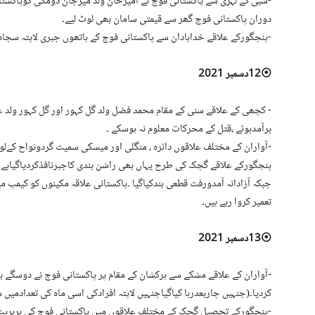
⁃سبی کے لہڑی سے پاکستانی فوج نے امیرخان ولد میرجان ڈومکی کوپاکستان
دوران پاکستانی فوج گھر سے قیمتی سامان بھی لوٹ لیے۔
⁃پنجگورکے علاقے خدابادان سے پاکستانی فوج کے ہاتھوں جبری لاپتہ سجاد
⦿12دسمبر 2021
⁃ کچھی کے علاقے سنی کے مقام محمد فضل ولد گل کہور اور گل کہور ولد
برآمدہوئے ،قتل کے محرکات معلوم نہ ہوسکے ۔
⁃آواران کے مختلف علاقوں دائرہ ، منگلی اور میسکی سمیت گردونواح کےلوگو
پنجگورکے علاقے گچک کی طرح یہاں بھی راشن بندی کاجبرنافذکردیاگیاہے 
جبکہ آزادانہ آمدورفت قطعی بندکیاگیا ۔پاکستانی علاقہ مکینوں کو کیمپ میں 
تعمیر کروا رہے ہیں۔
⦿13دسمبر 2021
⁃آواران کے علاقے مشکے سے ہرکشان کے مقام پر پاکستانی فوج نے دوسگے ب
کردیا۔(جنہیں چاربعدرہا کیاگیاجنہیں لاپتہ افرادکی اسی ماہ کی تعدادمیں ش
⁃پنجگورکے تحصیل گچک کے مختلف علاقوں میں پاکستانی فوج کی بربریت جا