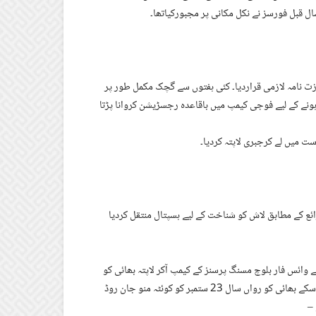
ال قبل فورسز نے نکل مکانی پر مجبورکیاتھا۔
ت نامہ لازمی قراردیا۔ کئی ہفتوں سے گچک مکمل طور پر
ہونے کے لیے فوجی کیمپ میں باقاعدہ رجسڑیشن کروانا پڑتا
ت میں لے کرجبری لاپتہ کردیا۔
ع کے مطابق لاش کو شناخت کے لیے ہسپتال منتقل کردیا
وائس فار بلوچ مسنگ پرسنز کے کیمپ آکر لاپتہ بھائی کو
منظر عام پر لانے کا مطالبہ کیا ہے۔ کوئٹہ کے رہائشی ریحان بلوچ کے مطابق اسکے بھائی کو رواں سال 23 ستمبر کو کوئٹہ منو جان روڈ
 –