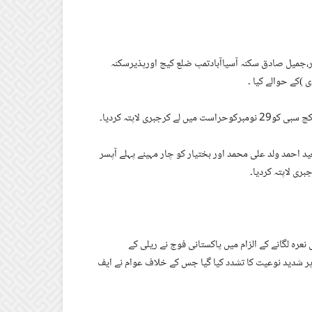
ر،جمیل صادق سکنہ آسیاآبادتمپ ضلع کیچ اورپذیرسکنہ
)کے حوالے کیا ۔
ری لاپتہ کردیا۔
 احمد ولد علی محمد اور بختیار کو چار مہینے پہلے آپسر
ری لاپتہ کردیا۔
عرہ لگانے کے الزام میں پاکستانی فوج نے ریلی کے
 پر شدید نوعیت کا تشدد کیا گیا جس کے خلاف عوام نے ایف