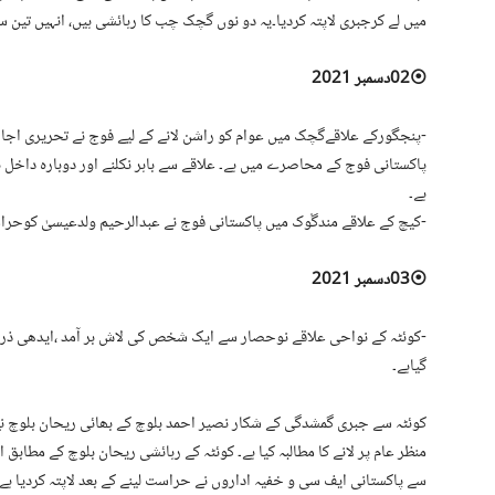
میں لے کرجبری لاپتہ کردیا۔یہ دو نوں گچک چب کا رہائشی ہیں، انہیں تین س
⦿02دسمبر 2021
⁃پنجگورکے علاقےگچک میں عوام کو راشن لانے کے لیے فوج نے تحریری اجاز
پاکستانی فوج کے محاصرے میں ہے۔ علاقے سے باہر نکلنے اور دوبارہ داخل 
ہے۔
⁃کیچ کے علاقے مندگْوک میں پاکستانی فوج نے عبدالرحیم ولدعیسیٰ کوحراس
⦿03دسمبر 2021
⁃کوئٹہ کے نواحی علاقے نوحصار سے ایک شخص کی لاش بر آمد ،ایدھی ذرائ
گیاہے۔
کوئٹہ سے جبری گمشدگی کے شکار نصیر احمد بلوچ کے بھائی ریحان بلوچ نے 
سے پاکستانی ایف سی و خفیہ اداروں نے حراست لینے کے بعد لاپتہ کردیا ہے