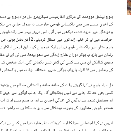
کے آخری مہینے میں بھی پاکستانی فوجی جارحیت نہ صرف جاری رہی بلکہ
حراست میں لے کر خفیہ زندانوں م
بلوچستان میں پاکستانی فوج نے، اور ایک نوجوان کو سابق فوجی اہلکار ن
زندان سے بازیاب ہوکر دوران علاج زندگی سے دھو بیٹھا۔ سی ٹی ڈی نے مقام
دعویٰ کیالیکن ان میں سے کسی کی لاش نہیں دکھائی گئی۔ ایک شخص کے ق
کے زندانوں سے 9 افراد بازیاب ہوگئے جنہیں مختلف اوقات میں پاکستانی فوج نے حراست میں لے کر خفیہ زندانوں میں منتقل کیا تھا۔
دل مراد بلوچ نے کہا گزرتے وقت کے ساتھ ساتھ پاکستانی مظالم میں بڑھو
کسی بھی حد تک جانے سے نہیں ہچکچائے گا۔ ایک جانب لوگوں سے جینے کا 
اورمسلسل تشدد سے لوگوں کی زندگی اجیرن ہے اور یہ ستم مستزاد کہ اب وس
شخص فوجی منظوری کے بغیر نہ توعلاقے سے باہر جاسکتا ہے، نہ راشن لاسکتا
انہوں نے کہا اجتماعی سزا کا ایسا کربناک منظر شاید دنیا میں کسی نے دی
جہدکار، سیاسی پارٹیوں اور تنظیموں کے کارکنوں کو سرتسلیم خم کرانے کے 