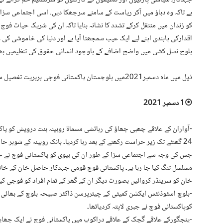
ہے تاکہ وہ دباؤ میں آکر ریاست کے سامنے سرجھکا دیں۔ اسی اجتماعی سزا 
کو زندان میں منتقل کرکے تشدد کا نشانہ بنایا تاکہ ان کی شریک حیات فو
اقدارکی پابندی اپنے لیے ایک عیب سمجھتا آیا ہے اور دنیا کی خاموشی کی
بلوچ نسل کشی میں واضح اضافے کے باوجود انسانی حقوق کی تنظیمیں بھی اپ
ذیل میں ماہ دسمبر2021میں بلوچستان پاکستانی فوجی بربریت تفصیل سے درج ہے ،ملاحظہ فرمائیں:
⦿1 دسمبر 2021
24 گھنٹے تک زیر حراست رکھنے کے بعد رہا کردیا۔ بانک روبینہ کے شوہر
جس کی وجہ سے اجتماعی سزا کے طور ان کی بیوی کو پاکستانی فوج نے حراس
مسلسل تنگ کیا جا رہا ہے۔ پاکستانی فوج قومی جہدکار حاصل خان کے خان
خان کو سرینڈر کروائیں بصورت دیگر ان کے گھر کے تمام افراد کو فوجی کیم
کوپاکستانی فوج نے جبری لاپتہ کردیاتھا۔
⁃پنجگورکے علاقے گچک کے علاقے دراکوپ میں پاکستانی فوج نے ایک چھاپے