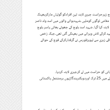
زیرحراست جبری لاپتہ تین افرادکو گولیاں مارکرپھینک
ی لوگوں کوملیں ،شہیدہوانے والوں میں اسد ولد ناصر
ے گرفتاری کے بعد جبری لاپتہ کیا گیا۔ شہید اسد بلوچ کے چھوٹے بھائی یاسر بلوچ
و جبری لاپتہ کرنے کے بعد 8 مارچ 2011 کو اسے شہید کرکے لاش ویرانے میں پھینکی گئی تھی۔جبکہ زخمی
وانی کو 17 جون 2019 کوخضدار کے علاقے زہری سے لیویزفورس نے گرفتارکرکے فوج کے حوالے
نی کو حراست میں لے کرجبری لاپتہ کردیا۔
⁃کیچ کے علاقے کولواہ میں سگک اور بلورنامی گاؤں سے متصل پہاڑی سلسلے میں 25 ٹرک اوردوبکتربندگاڑیوں پرمشتمل پاکستانی