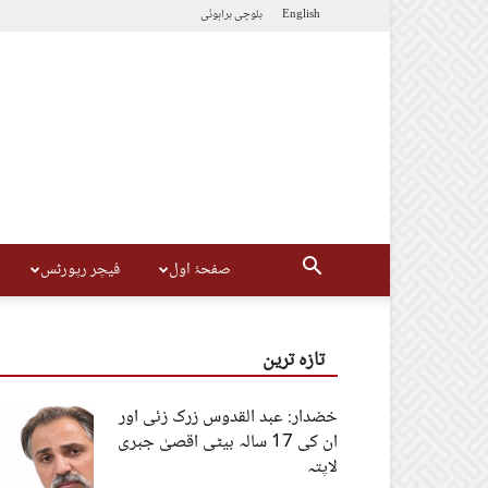
English
بلوچی
براہوئی
صفحۂ اول
فیچر رپورٹس
تازہ ترین
خضدار: عبد القدوس زرک زئی اور
ان کی 17 سالہ بیٹی اقصیٰ جبری
لاپتہ