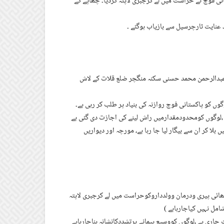
ی فوج نے حراست میں لے کرجبری لاپتہ کردیا۔ چھاپے کے
 عنایت ٹارچرسیل سے بازیاب ہوگئے ۔
 عبدالرحمن محمد حسنی سکنہ منگچر ضلع قلات کے لاش
ں کو پاکستانی فوج روازنہ کی بنیاد پر طلب کر رہی ہے۔
،لوگوں کومحدودمقدارمیں راش لینے کی اجازت دی گئی ہے
بلا کر ان سے بیگار لیا جا رہا ہے، مورچہ اور دیواریں
ھائی پیری ودرمان وولدداروکوحراست میں لے کرجبری لاپتہ
امل نہیں کیاجارہاہے )
ری ہے ،لوگوں کووسیع پیمانے پرتشددکانشانہ بناجارہاہے