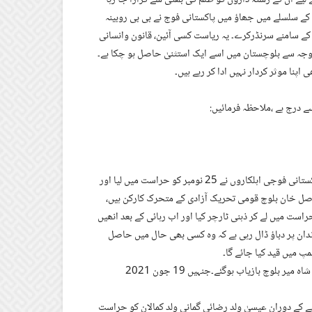
کے سلسلے میں جھاؤ میں پاکستانی فوج نے بی بی روبینہ
ج کے سامنے سرنڈرکرے۔ یہ ریاست کسی آئین، قانون وانسانی
 وجہ سے بلوچستان میں اسے ایک استثنیٰ حاصل ہو چکا ہے۔
نا موثر کردار نہیں ادا کر رہے ہیں۔
⁃آواران کے علاقے چھبی جھاؤ کی رہائشی مسماۃ روبینہ بنت درویش کو پاکستانی فوجی اہلکاروں نے 25 نومبر کو حراست میں لیا اور
 حاصل خان بلوچ قومی تحریک آزادی کے متحرک کارکن ہیں،
ت میں لے کر ذہنی ٹارچر کیا اور اب رہائی کے بعد انھیں
دان پر دباؤ ڈال رہی ہے کہ وہ کسی بھی حال میں حاصل
پ میں قید کیا جائے گا۔
⁃بلوچ اسٹوڈنٹس ایکشن کمیٹی کے چیئرپرسن ڈاکٹر صبیحہ بلوچ کے بھائی شاہ میر بلوچ بازیاب ہوگئے۔جنہیں 19 جون 2021
 کے دوران عیسیٰ ولد رضائی گمانی ولد کمالان کو حراست