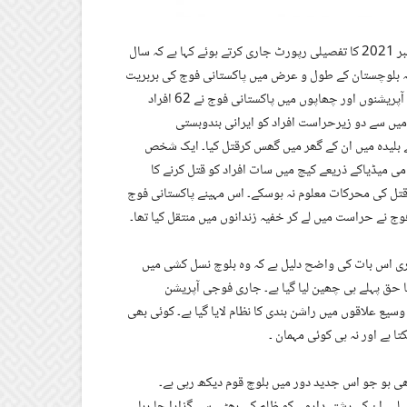
بلوچ نیشنل موومنٹ کے مرکزی انفارمیشن سیکریٹری دل مراد بلوچ نے دسمبر 2021 کا تفصیلی رپورٹ جاری کرتے ہوئے کہا ہے کہ سال
 بلوچستان کے طول و عرض میں پاکستانی فوج کی بربریت
و درندگی میں مزید شدت دیکھنے میں آئی۔ اس مہینے بیس سے زائد فوجی آپریشنوں اور چھاپوں میں پاکستانی فوج نے 62 افراد
یں منتقل کردیئے۔ 12فرادقتل ہوئے، جن میں سے دو زیرحراست افراد کو ایرانی بندوبستی
ے بلیدہ میں ان کے گھر میں گھس کرقتل کیا۔ ایک شخص
ی میڈیاکے ذریعے کیچ میں سات افراد کو قتل کرنے کا
تل کی محرکات معلوم نہ ہوسکے۔ اس مہینے پاکستانی فوج
تری اس بات کی واضح دلیل ہے کہ وہ بلوچ نسل کشی میں
حق پہلے ہی چھین لیا گیا ہے۔ جاری فوجی آپریشن
یع علاقوں میں راشن بندی کا نظام لایا گیا ہے۔ کوئی بھی
 ہے اور نہ ہی کوئی مہمان ۔
کھی ہو جو اس جدید دور میں بلوچ قوم دیکھ رہی ہے۔
لیے ان کے رشتہ داروں کو ظلم کی بھٹی سے گزارا جا رہا