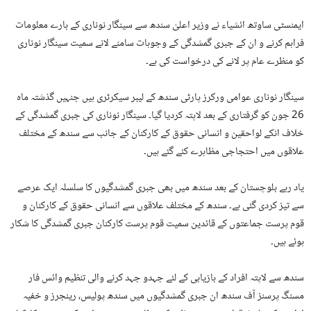
ایمنسٹی ساوتھ ائشیاء نے وزیر اعلیٰ سندھ سے سینگار نوناری کے بارے معلومات
فراہم کرنے و ان کے جبری گمشدگی کے وجوہات سامنے لانے سمیت سینگار نوناری
کو منظرے عام پر لانے کی درخواست کی ہے۔
سینگار نوناری عوامی ورکرز پارٹی سندھ کے لیبر سیکرٹری ہیں جنہیں گذشتہ ماہ
26 جون کو گرفتاری کے بعد لاپتہ کردیا گیا۔ سینگار نوناری کی جبری گمشدگی کے
خلاف انکے لواحقین و انسانی حقوق کے کارکنان کے جانب سے سندھ کے مختلف
علاقوں میں احتجاجی مظاہرے کئے گئے ہیں۔
یاد رہے بلوچستان کے بعد سندھ میں بھی جبری گمشدگیوں کا سلسلہ ایک عرصے
سے تیز کردی گئی ہے۔ سندھ کے مختلف علاقوں سے انسانی حقوق کے کارکنان و
قوم پرست جماعتوں کے قائدین سمیت قوم پرست کارکنان جبری گمشدگی کا شکار
ہوئے ہیں۔
سندھ سے لاپتہ افراد کے بازیابی کے لئے جہدو جہد کرنے والی تنظیم وائس فار
مسنگ پرسنز آف سندھ ان جبری گمشدگیوں میں سندھ پولیس، رینجرز و خفیہ