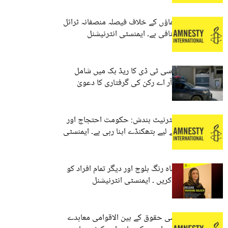
بی وائی سی رہنماؤں کے خلاف فیصلہ منصفانہ ٹرائل
کے تقاضوں کے منافی ہے۔ ایمنسٹی انٹرنیشنل
سندھ: رینجرز و سی ٹی ڈی کا ریڈ بک میں شامل
انتہائی اہم ایس آر اے رکن کی گرفتاری کا دعویٰ
بلوچستان میں انٹرنیٹ بندش: حکومت احتجاج اور
حقائق چھپانے کے لیے ہتھکنڈے اپنا رہی ہے۔ ایمنسٹی
پاکستانی حکام ماہ رنگ بلوچ اور دیگر تمام افراد کو
فوری طور پر رہا کریں ۔ ایمنسٹی انٹرنیشنل
پاکستان کو سیاسی حقوق کے بین الاقوامی معاہدے