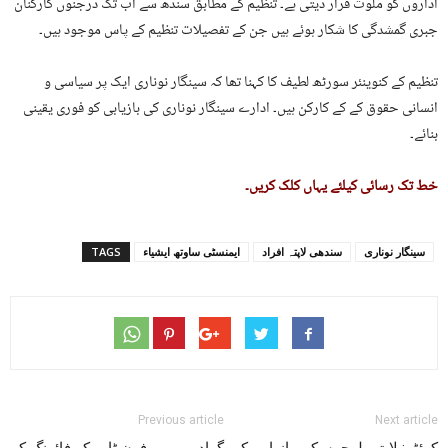
اداروں کو ملوث قرار دیتی ہے۔ تنظیم کے مطابق سندھ سے اب تک درجنوں کارکنان
جبری گمشدگی کا شکار ہوئے ہیں جن کے تفصیلات تنظیم کے پاس موجود ہیں۔
تنظیم کے کنوینئر سورٹھ لطیف کا کہنا تھا کہ سینگار نوناری ایک پر سیاسی و
انسانی حقوق کے کے کارکن ہیں۔ ادارے سینگار نوناری کی بازیابی کو فوری یقینی
بنائے۔
خط تک رسائی کیلئے یہاں کلک کریں۔
سینگار نوناری
سندھی لاپتہ افراد
ایمنسٹی ساوتھ ایشیاء
TAGS
Previous article
Next article
کوئٹہ: لاپتہ بلوچوں کی بازیابی کے
گوادر میں یوفون ٹاور کو فائرنگ کے