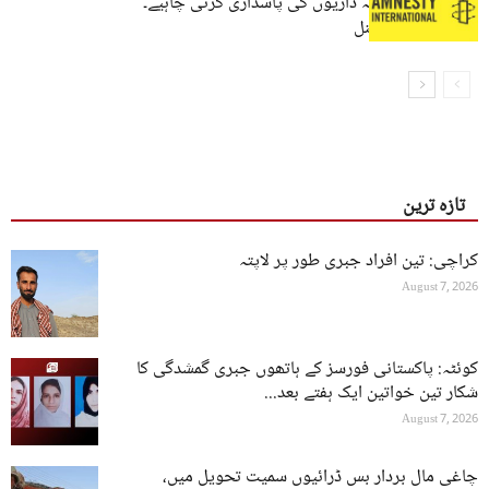
کے تحت اپنی ذمہ داریوں کی پاسداری کرنی چاہیے۔
ایمنسٹی انٹرنیشنل
تازہ ترین
کراچی: تین افراد جبری طور پر لاپتہ
August 7, 2026
کوئٹہ: پاکستانی فورسز کے ہاتھوں جبری گمشدگی کا
شکار تین خواتین ایک ہفتے بعد...
August 7, 2026
چاغی مال بردار بس ڈرائیوں سمیت تحویل میں،