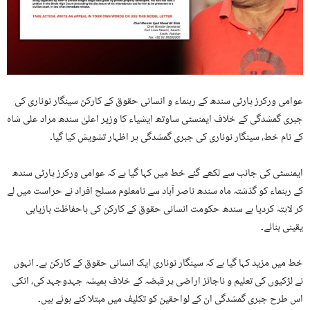
عوامی ورکرز پارٹی سندھ کے رہنماء و انسانی حقوق کے کارکن سینگار نوناری کی
جبری گمشدگی کے خلاف ایمنسٹی ساوتھ ایشیاء کا وزیر اعلیٰ سندھ مراد علی شاہ
کے نام خط، سینگار نوناری کی جبری گمشدگی پر اظہار تشویش کیا گیا۔
ایمنسٹی کی جانب سے لکھے گئے خط میں کہا گیا ہے کہ عوامی ورکرز پارٹی سندھ
کے رہنماء کو گذشتہ ماہ سندھ ناصر آباد سے نامعلوم مسلح افراد نے حراست میں لے
کر لاپتہ کردیا ہے سندھ حکومت انسانی حقوق کے کارکن کی باحفاظت بازیابی
یقینی بنائے۔
خط میں مزید کہا گیا ہے کہ سینگار نوناری ایک انسانی حقوق کے کارکن ہے۔ انہوں
نے لڑکیوں کی تعلیم و ناجائز اراضی پر قبضہ کے خلاف ہمیشہ جہدوجہد کی، انکی
اس طرح جبری گمشدگی ان کے لواحقین کو تکلیف میں مبتلا کئے ہوئے ہیں۔