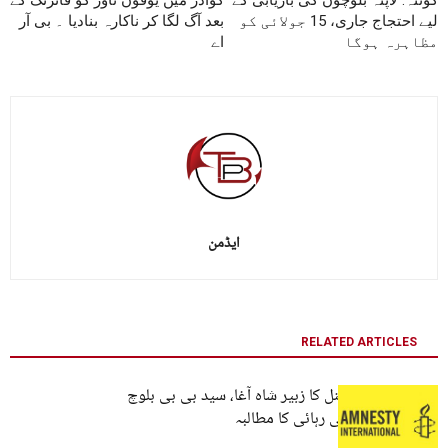
لیے احتجاج جاری، 15 جولائی کو
بعد آگ لگا کر ناکارہ بنادیا ۔ بی آر
مظاہرہ ہوگا
اے
ایڈمن
RELATED ARTICLES
ایمنسٹی انٹرنیشنل کا زبیر شاہ آغا، سید بی بی بلوچ
اور احمد فرہاد کی رہائی کا مطالبہ