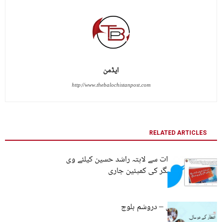
ایڈمن
http://www.thebalochistanpost.com
RELATED ARTICLES
متحدہ عرب امارات سے لاپتہ راشد حسین کیلئے وی
بی ایم پی اور دیگر کی کمپئین جاری
انتظار کے دو سال – دروشم بلوچ