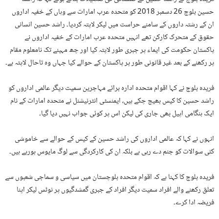
حسین بلوچ 26 دسمبر 2018 کو متحدہ عرب امارات سے وہاں کے خفیہ اداروں
ان کے رشتہ داروں کے سامنے حراست میں لیکر لاپتہ کردیا۔ راشد حسین انسانی
حقوق کے متحرک کارکن تھے انہیں متحدہ عرب امارات کے خفیہ اداروں نے
پاکستان حکومت کی ایماء پر جبری طور لاپتہ کیا اور چھ مہینے تک نامعلوم مقام
پر رکھنے کے بعد غیر قانونی طور پر پاکستان کے حوالے کیا جہاں وہ تاحال لاپتہ ہے۔
فریدہ بلوچ نے کہا اقوام متحدہ ادارہ برائے مہاجرین سمیت دیگر عالمی اداروں کو
راشد حسین کا کیس بھیج چکے ہیں، ایمنسٹی انٹرنیشنل نے متحدہ امارات کے نام
ایک ہنگامی اپیل بھی جاری کی لیکن اس پر کوئی جواب نہیں دیا گیا۔
انہوں نے کہا کہ عالمی اداروں کی راشد حسین کے کیس کے حوالے سے خاموشی
کئی سوالات کو جنم دے رہی ہے بلکہ ان کی کارکردگی سے لوگ مایوس ہورہے ہیں۔
فریدہ بلوچ کا کہنا ہے کہ اقوام متحدہ بلوچستان میں سیاسی و سماجی شعبوں سے
تعلق رکھنے والے افراد سمیت دیگر افراد کے جبری گمشدگیوں پر نوٹس لیکر اپنا
فریضہ ادا کرے۔