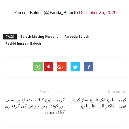
December 26, 2020
— Fareeda Baluch (@Farida_Baluch)
TAGS
Baloch Missing Persons
Fareeda Baloch
Rashid hussain Baloch
Previous article
Next article
کریمہ بلوچ ایک تاریخ ساز کردار
کریمہ بلوچ کیلئے احتجاج پر پسنی
تھی – ڈاکٹر اللہ نظر بلوچ
اور کوئٹہ میں خواتین کی گرفتاری
کیلئے چھاپے