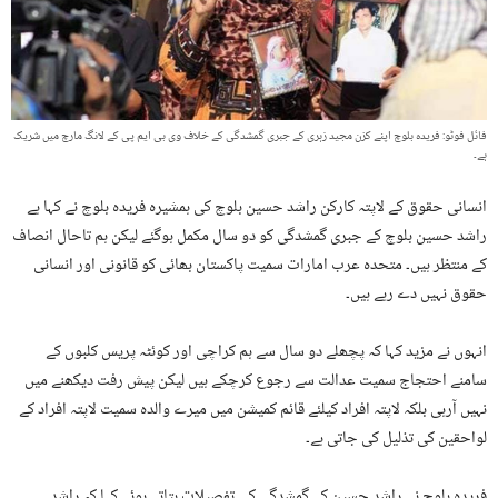
فائل فوٹو: فریدہ بلوچ اپنے کزن مجید زہری کے جبری گمشدگی کے خلاف وی بی ایم پی کے لانگ مارچ میں شریک
ہے۔
انسانی حقوق کے لاپتہ کارکن راشد حسین بلوچ کی ہمشیرہ فریدہ بلوچ نے کہا ہے
راشد حسین بلوچ کے جبری گمشدگی کو دو سال مکمل ہوگئے لیکن ہم تاحال انصاف
کے منتظر ہیں۔ متحدہ عرب امارات سمیت پاکستان بھائی کو قانونی اور انسانی
حقوق نہیں دے رہے ہیں۔
انہوں نے مزید کہا کہ پچھلے دو سال سے ہم کراچی اور کوئٹہ پریس کلبوں کے
سامنے احتجاج سمیت عدالت سے رجوع کرچکے ہیں لیکن پیش رفت دیکھنے میں
نہیں آرہی بلکہ لاپتہ افراد کیلئے قائم کمیشن میں میرے والدہ سمیت لاپتہ افراد کے
لواحقین کی تذلیل کی جاتی ہے۔
فریدہ بلوچ نے راشد حسین کے گمشدگی کی تفصیلات بتاتے ہوئے کہا کہ راشد