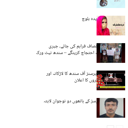
دردِ مشترک – فریدہ بلوچ
راشد حسین کو انصاف فراہم کی جائے، جبری
گمشدگی کیخلاف احتجاج کرینگے – سندھ نیٹ ورک
وائس فار مسنگ پرسنز آف سندھ کا لاڑکانہ اور
کراچی میں مظاہروں کا اعلان
گوادر/آواران: فورسز کے ہاتھوں دو نوجوان لاپتہ