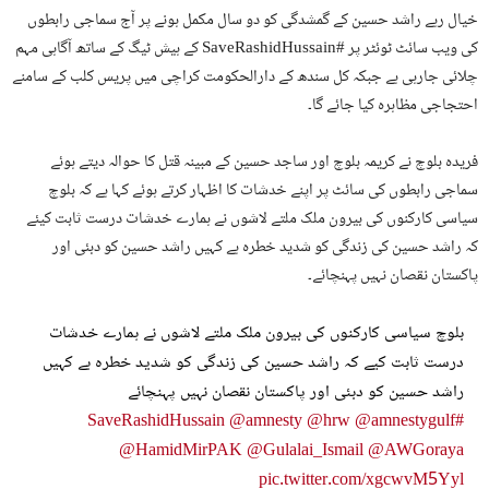
خیال رہے راشد حسین کے گمشدگی کو دو سال مکمل ہونے پر آج سماجی رابطوں
کی ویب سائٹ ٹوئٹر پر #SaveRashidHussain کے ہیش ٹیگ کے ساتھ آگاہی مہم
چلائی جارہی ہے جبکہ کل سندھ کے دارالحکومت کراچی میں پریس کلب کے سامنے
احتجاجی مظاہرہ کیا جائے گا۔
فریدہ بلوچ نے کریمہ بلوچ اور ساجد حسین کے مبینہ قتل کا حوالہ دیتے ہوئے
سماجی رابطوں کی سائٹ پر اپنے خدشات کا اظہار کرتے ہوئے کہا ہے کہ
بلوچ
سیاسی کارکنوں کی بیرون ملک ملتے لاشوں نے ہمارے خدشات درست ثابت کیئے
کہ راشد حسین کی زندگی کو شدید خطرہ ہے کہیں راشد حسین کو دبئی اور
پاکستان نقصان نہیں پہنچائے۔
بلوچ سیاسی کارکنوں کی بیرون ملک ملتے لاشوں نے ہمارے خدشات
درست ثابت کیے کہ راشد حسین کی زندگی کو شدید خطرہ ہے کہیں
راشد حسین کو دبئی اور پاکستان نقصان نہیں پہنچائے
@amnesty
@hrw
@amnestygulf
#SaveRashidHussain
@HamidMirPAK
@Gulalai_Ismail
@AWGoraya
pic.twitter.com/xgcwvM5Yyl