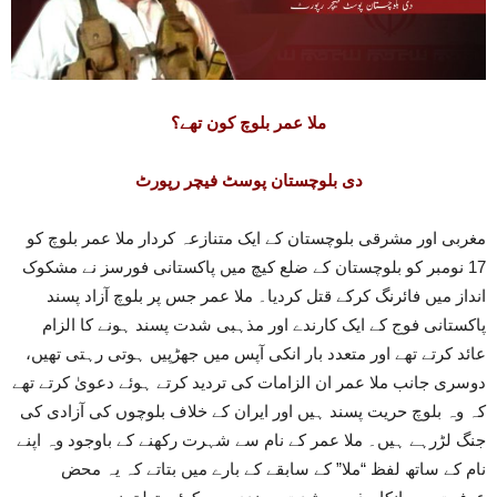
ملا عمر بلوچ کون تھے؟
دی بلوچستان پوسٹ فیچر رپورٹ
مغربی اور مشرقی بلوچستان کے ایک متنازعہ کردار ملا عمر بلوچ کو
17 نومبر کو بلوچستان کے ضلع کیچ میں پاکستانی فورسز نے مشکوک
انداز میں فائرنگ کرکے قتل کردیا۔ ملا عمر جس پر بلوچ آزاد پسند
پاکستانی فوج کے ایک کارندے اور مذہبی شدت پسند ہونے کا الزام
عائد کرتے تھے اور متعدد بار انکی آپس میں جھڑپیں ہوتی رہتی تھیں،
دوسری جانب ملا عمر ان الزامات کی تردید کرتے ہوئے دعویٰ کرتے تھے
کہ وہ بلوچ حریت پسند ہیں اور ایران کے خلاف بلوچوں کی آزادی کی
جنگ لڑرہے ہیں۔ ملا عمر کے نام سے شہرت رکھنے کے باوجود وہ اپنے
نام کے ساتھ لفظ “ملا” کے سابقے کے بارے میں بتاتے کہ یہ محض