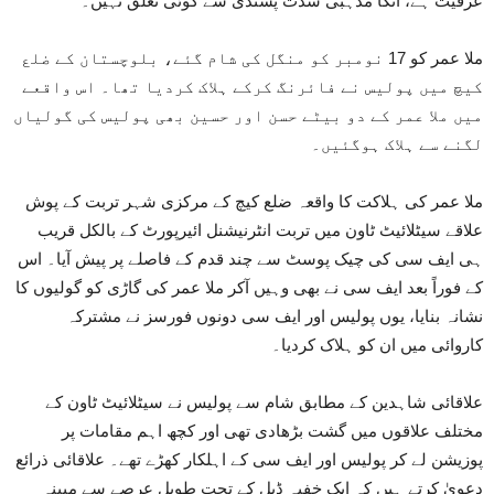
عرفیت ہے، انکا مذہبی شدت پسندی سے کوئی تعلق نہیں۔
ملا عمر کو 17 نومبر کو منگل کی شام گئے، بلوچستان کے ضلع
کیچ میں پولیس نے فائرنگ کرکے ہلاک کردیا تھا۔ اس واقعے
میں ملا عمر کے دو بیٹے حسن اور حسین بھی پولیس کی گولیاں
لگنے سے ہلاک ہوگئیں۔
ملا عمر کی ہلاکت کا واقعہ ضلع کیچ کے مرکزی شہر تربت کے پوش
علاقے سیٹلائیٹ ٹاون میں تربت انٹرنیشنل ائیرپورٹ کے بالکل قریب
ہی ایف سی کی چیک پوسٹ سے چند قدم کے فاصلے پر پیش آیا۔ اس
کے فوراً بعد ایف سی نے بھی وہیں آکر ملا عمر کی گاڑی کو گولیوں کا
نشانہ بنایا، یوں پولیس اور ایف سی دونوں فورسز نے مشترکہ
کاروائی میں ان کو ہلاک کردیا۔
علاقائی شاہدین کے مطابق شام سے پولیس نے سیٹلائیٹ ٹاون کے
مختلف علاقوں میں گشت بڑھادی تھی اور کچھ اہم مقامات پر
پوزیشن لے کر پولیس اور ایف سی کے اہلکار کھڑے تھے۔ علاقائی ذرائع
دعویٰ کرتے ہیں کہ ایک خفیہ ڈیل کے تحت طویل عرصے سے مبینہ