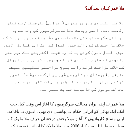
ملا عمر کہاں سے آئے؟
ملا عمر بنیادی طور پر مغربی (ایرانی) بلوچستان سے تعلق
رکھتے تھے۔ اپنی ریاست مخالف سرگرمیوں کی وجہ سے وہ
ایرانی حکومت کو کئی مقدمات میں مطلوب تھے۔ وہ ایران کے
خلاف مزاحمت کرنے والے جیش العدل کے ایک اہم کمانڈر تھے۔
جیش العدل دعویٰ کرتی ہے کہ وہ شیعہ اکثریتی ملک میں سنی
بلوچوں کے حقوق و آزادی کیلئے جدوجہد کررہی ہے۔ ایران
کے خلاف مزاحمت کرنے والے بلوچ مزاحمتی تنظیمیں ہمیشہ
مشرقی بلوچستان کو تاریخی طور پر ایک محفوظ جگہ تصور
کرتے ہیں اور انہیں مبینہ طور پر پاکستان اور شیعہ
مخالف قوتوں کی جانب سے حمایت ملتی ہے۔
ملا عمر نے اپنے ایران مخالف سرگرمیوں کا آغاز اس وقت کیا، جب
انکے ایک بھائی کو ایرانی حکام نے پھانسی دی تھی۔ انہوں نے باقاعدہ
اپنی مسلح کاروائیوں کا آغاز مولا بخش درخشاں عرف ملا ملوک کے
سپاہ رسول اللہ سے کیا، 2006 میں ملا ملوک کا ایرانی فورسز کے