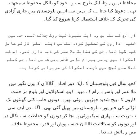
محافظ نہیں ہوتا، ایک طرح سے وہ خود کو بالکل محفوظ سمجھتے
تھے۔ دعویٰ کیا جاتا ہے کہ یہیں سے انہیں بلوچستان میں جاری آزادی
کی تحریک کے خلاف استعمال کرنا شروع کیا گیا۔
ذرائع کے مطابق وہ ایک مضبوط نیٹ ورک چلاتے تھے، جس میں
خفیہ اداروں کی تشکیل کردہ مقامی ڈیتھ اسکواڈز کو شامل
کیا گیا تھا، جن کی فنڈنگ ملا عمر کی ذمہ داری تھی۔ اس کے
اسکواڈ میں یاسر بہرام نامی شخص بھی شامل تھا، جو کھلم
کھلا ضلع کیچ میں ڈیتھ اسکواڈ کی سربراہی کرتا ہے۔
کچھ سال قبل بلوچستان کے ایک دور افتادہ گاوؐں کہیرن نگور میں
ملا عمر اور یاسر بہرام کے مبینہ ڈیتھ اسکواڈوں اور بلوچ مزاحمت
کاروں کے بیچ شدید جھڑپیں ہوئی تھیں۔ دونوں جانب کئی گھنٹوں تک
لڑائی کی خبر پورے بلوچستان میں پھیل گئی تھی۔ اگلے دن ایف سی
نے تربت سے بھاری سیکیورٹی پہنچا کر دونوں کو حفاظت سے نکال دیا
اور دونوں کو سیٹلائیٹ ٹاوؐن جیسے پوش اور قدرے محفوظ علاقے
میں رہائش دے دیا۔