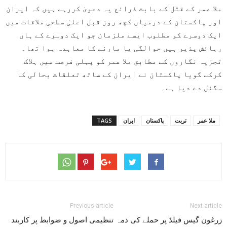
ملا عمر کے قتل کے بابت ذرائع یہ دعویٰ کررہے ہیں کہ ایران
اور پاکستان کے درمیاں کچھ روز قبل اعلیٰ سطحی ملاقات میں
ایک دوسرے کو مطلوب ایسے ملزمان جو ایک دوسرے کے ہاں
رہائش پذیر ہیں حوالگی یا مارنے کا معاہدہ ہوا تھا۔
تجزیہ نگاروں کے مطابق ملا عمر کو پہلی فرصت میں ہلاک
کرکے گویا پاکستان نے ایران کے ساتھ تعلقات بحالی کا
سگنل دے دیا ہے۔
ملا عمر
تربت
پاکستان
ایران
TAGS
Previous article
Next article
زرغون گیس فیلڈ پر حملے کی ذمہ
تنظیمی اصول و ضوابط پر کاربند