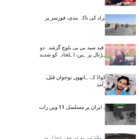
مطالبہ
تربت: مسلح افراد کی ناکہ بندی، فورسز پر
حملہ
تربت:جیل میں قید سید بی بی بلوچ گزشتہ دو
روز سے بھوک ہڑتال پر ہیں، اہلخانہ کو شدید
تشویش
تربت: ڈیتھ اسکواڈ کے ہاتھوں نوجوان قتل،
مند سے لاش برآمد
امریکی فوج کے ایران پر مسلسل 11 ویں رات
بھی حملے
بلوچستان کی بگڑتی ہوئی صورتحال پر