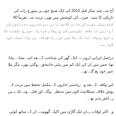
آج سے چند سال قبل 2013 کی ایک صبح جونہی سورج رات کی
تاریکی کا سینہ چیرنے کی کوشش میں تھی، تربت سے تقریباً 60
کلومیٹر مغرب کی جانب کلاھو نامی دیہات میں دھماکوں کی
آوازوں نے علاقہ مکینوں کو پریشان کردیا۔ سورج نکلنے تک
واضح ہوچکا تھا کہ ملا عمر کی رہائش گاہ پر بڑا حملہ کیا
گیا ہے۔
دراصل ایرانی ڈرون نے انکے گھر کی شناخت کے بعد اسے نشانہ بنایا
تھا، جس میں ان کی ایک کم سن بیٹی جانبحق ہوگئی تھی، مگر ملا
عمر خود بچ گئے تھے۔
اس واقعے کے بعد وہ ریاستی اداروں کے مکمل تحفظ میں تربت کے
پوش علاقے سیٹلائیٹ ٹاون میں منتقل ہوگئے اور قتل ہونے تک یہیں
رہائش پذیر تھے۔
وہ اکثر اوقات یہاں ایک گاڑی میں اکیلے گھومتے، ان کے ساتھ کوئی