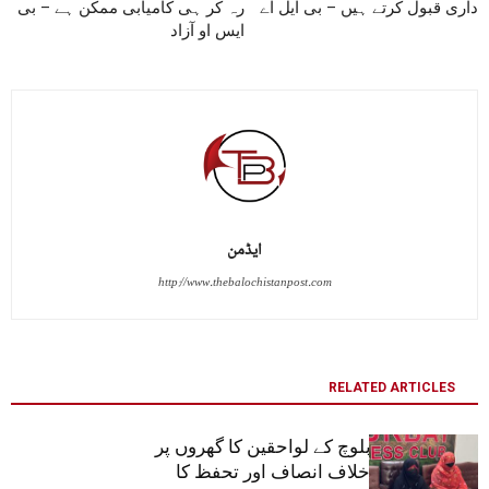
داری قبول کرتے ہیں – بی ایل اے
رہ کر ہی کامیابی ممکن ہے – بی
ایس او آزاد
ایڈمن
http://www.thebalochistanpost.com
RELATED ARTICLES
تربت : ظریف بلوچ کے لواحقین کا گھروں پر
کارروائیوں کے خلاف انصاف اور تحفظ کا