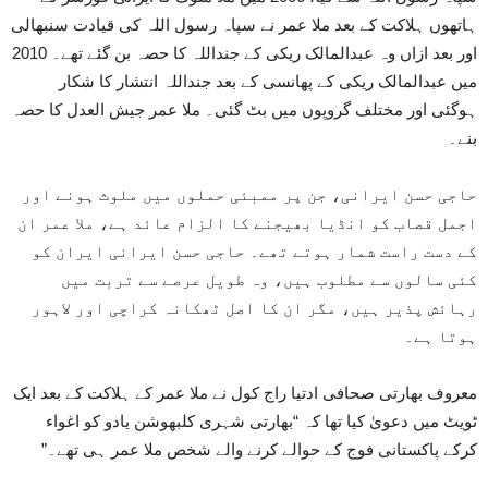
ہاتھوں ہلاکت کے بعد ملا عمر نے سپاہ رسول اللہ کی قیادت سنبھالی
اور بعد ازاں وہ عبدالمالک ریکی کے جنداللہ کا حصہ بن گئے تھے۔ 2010
میں عبدالمالک ریکی کے پھانسی کے بعد جنداللہ انتشار کا شکار
ہوگئی اور مختلف گروپوں میں بٹ گئی۔ ملا عمر جیش العدل کا حصہ
بنے۔
حاجی حسن ایرانی، جن پر ممبئی حملوں میں ملوث ہونے اور
اجمل قصاب کو انڈیا بھیجنے کا الزام عائد ہے، ملا عمر ان
کے دست راست شمار ہوتے تھے۔ حاجی حسن ایرانی ایران کو
کئی سالوں سے مطلوب ہیں، وہ طویل عرصے سے تربت میں
رہائش پذیر ہیں، مگر ان کا اصل ٹھکانہ کراچی اور لاہور
ہوتا ہے۔
معروف بھارتی صحافی ادتیا راج کول نے ملا عمر کے ہلاکت کے بعد ایک
ٹویٹ میں دعویٰ کیا تھا کہ “بھارتی شہری کلبھوشن یادو کو اغواء
کرکے پاکستانی فوج کے حوالے کرنے والے شخص ملا عمر ہی تھے۔”