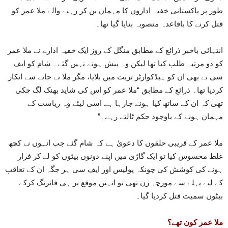
طور پر پاکستانی خفیہ اداروں کا مہمان بن کر رہنے والے ملا عمر کو
قتل کرنے کا باقاعدہ منصوبہ بنایا گیا تھا۔
انتہائی باخبر ذرائع کے مطابق منگل کے روز ایک خفیہ ادارے نے ملا عمر
کو دو مرتبہ طلب کیا تھا لیکن وہ پیش ہونے نہیں گئے۔ شام کو ایف
سی نے بھی ان کو ہیڈکوارٹر تربت میں بلایا، مگر ملا نے جانے سے انکار
کردیا تھا۔ ذرائع کے مطابق “ملا عمر کو اس کی شاید بھنک لگ چکی
تھی کہ ان کے ساتھ کیا ہونے جارہا ہے اسی لیئے وہ ریاست کے
مہمان ہونے کے باوجود حکم ٹالتے رہے۔”
ملا عمر کے قریبی حلقوں کا دعویٰ ہے کہ شام گئے جب انہوں نے کچھ
غلط محسوس کیا تو ایک گاڑی میں اپنے دونوں بیٹوں کو لے کر فرار
ہونے کی کوشش کی چونکہ پولیس اور ایف سی ہر جگہ ان کے تعاقب
کے لیے پہلے سے مورچہ زن تھی تو انہیں موقع پر ہی فائرنگ کرکے
بیٹوں سمیت قتل کردیا گیا۔
ملا عمر کون تھے؟